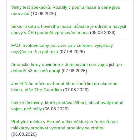
Velký test špekáčků: Rozdíly v podílu masa a ceně jsou
obrovské
(10.08.2026)
Sektor skotu a hovězího masa: důležité je udržet a navýšit
chovy v ČR i podpořit zpracování masa
(08.08.2026)
FAO: Světové ceny potravin se v červenci vyšplhaly
nejvýše za tři a půl roku
(07.08.2026)
Americké firmy obviněné z domlouvání cen vajec jich po
dohodě 53 milionů darují
(07.08.2026)
Jev El Niňo může uvrhnout 50 milionů lidí do akutního
hladu, píše The Guardian
(07.08.2026)
Italské těstoviny, které prodával Albert, obsahovaly méně
vajec, než měly
(06.08.2026)
Přebytek mléka v Evropě a tlak některých řetězců nutí
mlékárny prodávat vybrané produkty se ztrátou
(06.08.2026)