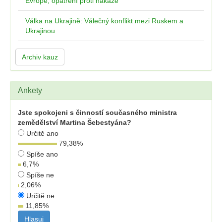
Evropě, opatření proti nákaze
Válka na Ukrajině: Válečný konflikt mezi Ruskem a
Ukrajinou
Archiv kauz
Ankety
Jste spokojeni s činností současného ministra
zemědělství Martina Šebestyána?
Určitě ano
79,38
%
Spíše ano
6,7
%
Spíše ne
2,06
%
Určitě ne
11,85
%