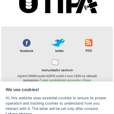
Agrární WWW portál AGRIS vznikl v roce 1999 na základě
spolupráce
České zemědělské univerzity v Praze
s
Ministerstvem zemědělství ČR
We use cookies!
© Copyright AGRIS 2000-2026 -
ISSN 1213-1369
- Publikování a šíření
Hi, this website uses essential cookies to ensure its proper
obsahu agrárního WWW portálu AGRIS je možné
operation and tracking cookies to understand how you
(pokud není uvedeno jinak) pouze za podmínky uvedení zdroje v podobě
www.agris.cz a data publikace v AGRISu.
interact with it. The latter will be set only after consent.
cookies
Let me choose