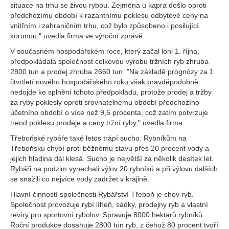
situace na trhu se živou rybou. Zejména u kapra došlo oproti
předchozímu období k razantnímu poklesu odbytové ceny na
vnitřním i zahraničním trhu, což bylo způsobeno i posilující
korunou," uvedla firma ve výroční zprávě.
V současném hospodářském roce, který začal loni 1. října,
předpokládala společnost celkovou výrobu tržních ryb zhruba
2800 tun a prodej zhruba 2660 tun. "Na základě prognózy za 1.
čtvrtletí nového hospodářského roku však pravděpodobně
nedojde ke splnění tohoto předpokladu, protože prodej a tržby
za ryby poklesly oproti srovnatelnému období předchozího
účetního období o více než 9,5 procenta, což zatím potvrzuje
trend poklesu prodeje a ceny tržní ryby," uvedla firma.
Třeboňské rybáře také letos trápí sucho. Rybníkům na
Třeboňsku chybí proti běžnému stavu přes 20 procent vody a
jejich hladina dál klesá. Sucho je největší za několik desítek let.
Rybáři na podzim vynechali výlov 20 rybníků a při výlovu dalších
se snažili co nejvíce vody zadržet v krajině.
Hlavní činností společnosti Rybářství Třeboň je chov ryb.
Společnost provozuje rybí líheň, sádky, prodejny ryb a vlastní
revíry pro sportovní rybolov. Spravuje 8000 hektarů rybníků.
Roční produkce dosahuje 2800 tun ryb, z čehož 80 procent tvoří