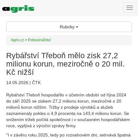
Togg
navi
Rubriky
Agris.cz
>
Potravinářství
Rybářství Třeboň mělo zisk 27,2
milionu korun, meziročně o 20 mil.
Kč nižší
14.05.2026 | ČTK
Rybářství Třeboň hospodařilo v účetním období od října 2024
do září 2025 se ziskem 27,2 milionu korun, meziročně o 20
milionů korun nižším. Tržby z prodeje výrobků a služeb
zaznamenaly pokles o 4,9 procenta na 143,4 milionu korun. Se
snížením tržeb počítá společnost i v současném hospodářském
roce, vyplývá z výroční zprávy firmy.
"I v závěru roku 2025, tedy po rozvahovém dni, setrvává špatná