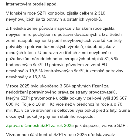
internetovém prodeji apod.
V loňském roce SZPI kontrolou zjistila celkem 2 310
nevyhovujících šarží potravin a ostatních výrobků.
Z hlediska země původu inspekce v loňském roce zjistila
nejvyšší míru pochybení u potravin dovážených z tzv. třetích
zemí, naopak nejmenší podíl nevyhovujících vzorků kontroly
potvrdily u potravin tuzemských výrobců, obdobně jako v
minulých letech. U potravin ze třetích zemí nevyhovělo
požadavkům národních nebo evropských předpisů 31,5 %
hodnocených šarží. U potravin původem ze zemí EU
nevyhovělo 19,5 % kontrolovaných šarží, tuzemské potraviny
nevyhověly v 13,3 %.
V roce 2025 bylo ukončeno 3 564 správních řízení za
nedodržení potravinového práva ze strany provozovatelů,
kterým SZPI pravomocně uložila pokuty v celkové výši 199 667
000 Kč. To je o 10 mil. Kč více než v předchozím roce a o 70
mil. Kč. více ve srovnání s celkovou výší pokut před 2 lety. Suma
uložených pokut je příjmem státního rozpočtu.
Zpráva o činnosti SZPI za rok 2025
je k dispozici, viz web SZPI.
Významnou část kontrol SZPI v roce 2025 představovaly