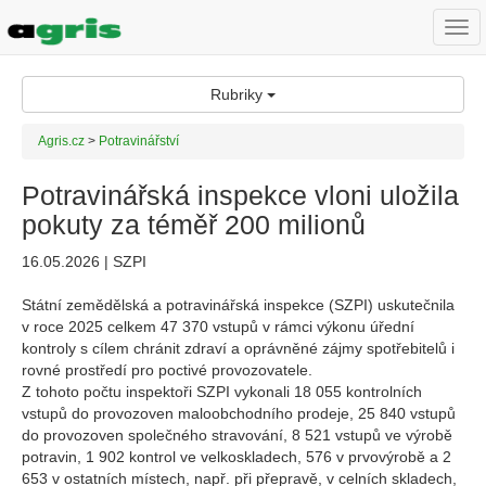
Togg
navi
Rubriky
Agris.cz
>
Potravinářství
Potravinářská inspekce vloni uložila
pokuty za téměř 200 milionů
16.05.2026 | SZPI
Státní zemědělská a potravinářská inspekce (SZPI) uskutečnila
v roce 2025 celkem 47 370 vstupů v rámci výkonu úřední
kontroly s cílem chránit zdraví a oprávněné zájmy spotřebitelů i
rovné prostředí pro poctivé provozovatele.
Z tohoto počtu inspektoři SZPI vykonali 18 055 kontrolních
vstupů do provozoven maloobchodního prodeje, 25 840 vstupů
do provozoven společného stravování, 8 521 vstupů ve výrobě
potravin, 1 902 kontrol ve velkoskladech, 576 v prvovýrobě a 2
653 v ostatních místech, např. při přepravě, v celních skladech,