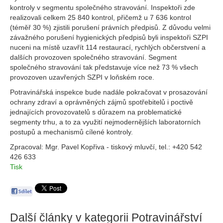
kontroly v segmentu společného stravování. Inspektoři zde
realizovali celkem 25 840 kontrol, přičemž u 7 636 kontrol
(téměř 30 %) zjistili porušení právních předpisů. Z důvodu velmi
závažného porušení hygienických předpisů byli inspektoři SZPI
nuceni na místě uzavřít 114 restaurací, rychlých občerstvení a
dalších provozoven společného stravování. Segment
společného stravování tak představuje více než 73 % všech
provozoven uzavřených SZPI v loňském roce.
Potravinářská inspekce bude nadále pokračovat v prosazování
ochrany zdraví a oprávněných zájmů spotřebitelů i poctivě
jednajících provozovatelů s důrazem na problematické
segmenty trhu, a to za využití nejmodernějších laboratorních
postupů a mechanismů cílené kontroly.
Zpracoval: Mgr. Pavel Kopřiva - tiskový mluvčí, tel.: +420 542
426 633
Tisk
Další články v kategorii
Potravinářství