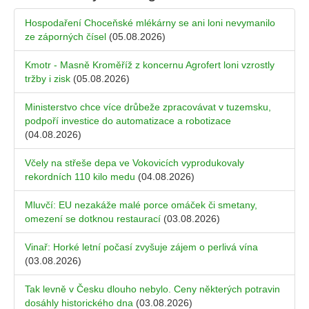
Hospodaření Choceňské mlékárny se ani loni nevymanilo
ze záporných čísel
(05.08.2026)
Kmotr - Masně Kroměříž z koncernu Agrofert loni vzrostly
tržby i zisk
(05.08.2026)
Ministerstvo chce více drůbeže zpracovávat v tuzemsku,
podpoří investice do automatizace a robotizace
(04.08.2026)
Včely na střeše depa ve Vokovicích vyprodukovaly
rekordních 110 kilo medu
(04.08.2026)
Mluvčí: EU nezakáže malé porce omáček či smetany,
omezení se dotknou restaurací
(03.08.2026)
Vinař: Horké letní počasí zvyšuje zájem o perlivá vína
(03.08.2026)
Tak levně v Česku dlouho nebylo. Ceny některých potravin
dosáhly historického dna
(03.08.2026)