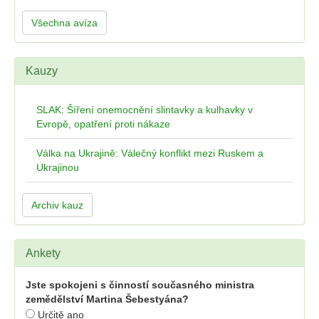
Všechna avíza
Kauzy
SLAK: Šíření onemocnění slintavky a kulhavky v
Evropě, opatření proti nákaze
Válka na Ukrajině: Válečný konflikt mezi Ruskem a
Ukrajinou
Archiv kauz
Ankety
Jste spokojeni s činností současného ministra
zemědělství Martina Šebestyána?
Určitě ano