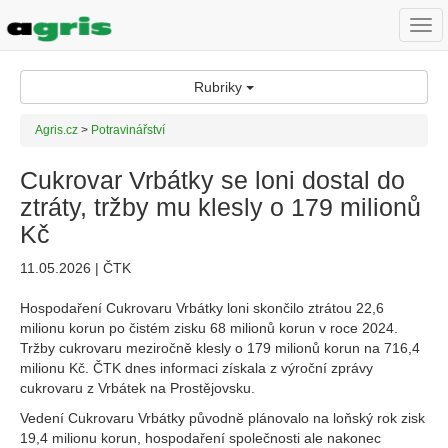
Togg
navi
Rubriky
Agris.cz
>
Potravinářství
Cukrovar Vrbátky se loni dostal do
ztráty, tržby mu klesly o 179 milionů
Kč
11.05.2026 | ČTK
Hospodaření Cukrovaru Vrbátky loni skončilo ztrátou 22,6
milionu korun po čistém zisku 68 milionů korun v roce 2024.
Tržby cukrovaru meziročně klesly o 179 milionů korun na 716,4
milionu Kč. ČTK dnes informaci získala z výroční zprávy
cukrovaru z Vrbátek na Prostějovsku.
Vedení Cukrovaru Vrbátky původně plánovalo na loňský rok zisk
19,4 milionu korun, hospodaření společnosti ale nakonec