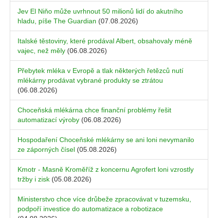
Jev El Niňo může uvrhnout 50 milionů lidí do akutního
hladu, píše The Guardian
(07.08.2026)
Italské těstoviny, které prodával Albert, obsahovaly méně
vajec, než měly
(06.08.2026)
Přebytek mléka v Evropě a tlak některých řetězců nutí
mlékárny prodávat vybrané produkty se ztrátou
(06.08.2026)
Choceňská mlékárna chce finanční problémy řešit
automatizací výroby
(06.08.2026)
Hospodaření Choceňské mlékárny se ani loni nevymanilo
ze záporných čísel
(05.08.2026)
Kmotr - Masně Kroměříž z koncernu Agrofert loni vzrostly
tržby i zisk
(05.08.2026)
Ministerstvo chce více drůbeže zpracovávat v tuzemsku,
podpoří investice do automatizace a robotizace