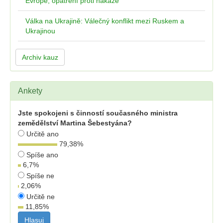
Evropě, opatření proti nákaze
Válka na Ukrajině: Válečný konflikt mezi Ruskem a
Ukrajinou
Archiv kauz
Ankety
Jste spokojeni s činností současného ministra
zemědělství Martina Šebestyána?
Určitě ano
79,38
%
Spíše ano
6,7
%
Spíše ne
2,06
%
Určitě ne
11,85
%