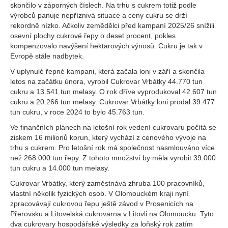
skončilo v záporných číslech. Na trhu s cukrem totiž podle
výrobců panuje nepříznivá situace a ceny cukru se drží
rekordně nízko. Ačkoliv zemědělci před kampaní 2025/26 snížili
osevní plochy cukrové řepy o deset procent, pokles
kompenzovalo navýšení hektarových výnosů. Cukru je tak v
Evropě stále nadbytek.
V uplynulé řepné kampani, která začala loni v září a skončila
letos na začátku února, vyrobil Cukrovar Vrbátky 44.770 tun
cukru a 13.541 tun melasy. O rok dříve vyprodukoval 42.607 tun
cukru a 20.266 tun melasy. Cukrovar Vrbátky loni prodal 39.477
tun cukru, v roce 2024 to bylo 45.763 tun.
Ve finančních plánech na letošní rok vedení cukrovaru počítá se
ziskem 16 milionů korun, který vychází z cenového vývoje na
trhu s cukrem. Pro letošní rok má společnost nasmlouváno více
než 268.000 tun řepy. Z tohoto množství by měla vyrobit 39.000
tun cukru a 14.000 tun melasy.
Cukrovar Vrbátky, který zaměstnává zhruba 100 pracovníků,
vlastní několik fyzických osob. V Olomouckém kraji nyní
zpracovávají cukrovou řepu ještě závod v Prosenicích na
Přerovsku a Litovelská cukrovarna v Litovli na Olomoucku. Tyto
dva cukrovary hospodářské výsledky za loňský rok zatím