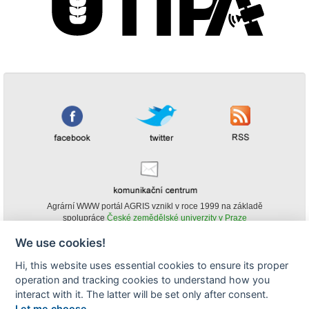
Agrární WWW portál AGRIS vznikl v roce 1999 na základě
spolupráce
České zemědělské univerzity v Praze
s
Ministerstvem zemědělství ČR
We use cookies!
© Copyright AGRIS 2000-2026 -
ISSN 1213-1369
- Publikování a šíření
Hi, this website uses essential cookies to ensure its proper
obsahu agrárního WWW portálu AGRIS je možné
operation and tracking cookies to understand how you
(pokud není uvedeno jinak) pouze za podmínky uvedení zdroje v podobě
www.agris.cz a data publikace v AGRISu.
interact with it. The latter will be set only after consent.
cookies
Let me choose