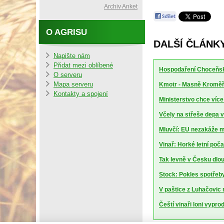
Archiv Anket
O AGRISU
DALŠÍ ČLÁNK
Napište nám
Přidat mezi oblíbené
Hospodaření Choceňské
O serveru
Mapa serveru
Kmotr - Masně Kroměříž
Kontakty a spojení
Ministerstvo chce více
Včely na střeše depa 
Mluvčí: EU nezakáže m
Vinař: Horké letní poča
Tak levně v Česku dlo
Stock: Pokles spotřeby 
V paštice z Luhačovic 
Čeští vinaři loni vypro