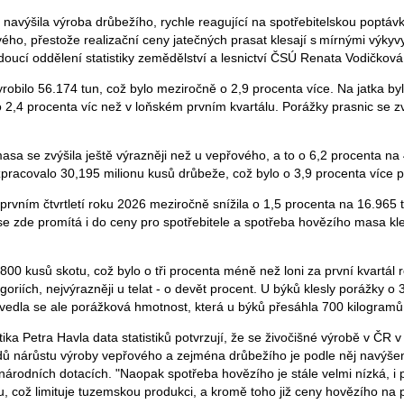
 navýšila výroba drůbežího, rychle reagující na spotřebitelskou poptáv
vého, přestože realizační ceny jatečných prasat klesají s mírnými výkyvy
doucí oddělení statistiky zemědělství a lesnictví ČSÚ Renata Vodičková
obilo 56.174 tun, což bylo meziročně o 2,9 procenta více. Na jatka b
o 2,4 procenta víc než v loňském prvním kvartálu. Porážky prasnic se 
sa se zvýšila ještě výrazněji než u vepřového, a to o 6,2 procenta na
pracovalo 30,195 milionu kusů drůbeže, což bylo o 3,9 procenta více pr
prvním čtvrtletí roku 2026 meziročně snížila o 1,5 procenta na 16.965
e zde promítá i do ceny pro spotřebitele a spotřeba hovězího masa kl
800 kusů skotu, což bylo o tři procenta méně než loni za první kvartál r
oriích, nejvýrazněji u telat - o devět procent. U býků klesly porážky o 
Zvedla se ale porážková hmotnost, která u býků přesáhla 700 kilogramů
ika Petra Havla data statistiků potvrzují, že se živočišné výrobě v ČR 
dů nárůstu výroby vepřového a zejména drůbežího je podle něj navýšen
národních dotacích. "Naopak spotřeba hovězího je stále velmi nízká, i p
u, což limituje tuzemskou produkci, a kromě toho již ceny hovězího na