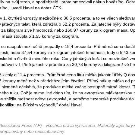
ily na svůj strop, a spotřebitelé i proto omezovali nákup hovězího. Od
ího," uvedl Havel na dotaz ČTK.
 1. čtvrtletí vzrostly meziročně o 30,5 procenta, a to ve všech sledova
 jatečných telat, která zdražila o 52,2 procenta. Za jatečné býky dostáv
za kilogram živé hmotnosti, nebo 160,97 koruny za kilogram masa. O
ho masa stoupla o 1,55 koruny za kilogram.
t se naopak meziročně propadly o 18,4 procenta. Průměrná cena dosá
nosti, nebo 37,54 koruny za kilogram jatečné hmotnosti, tedy o 5,43 ko
ledním čtvrtletí minulého roku. Ceny jatečných kuřat se meziročně zv
rodávali v I. třídě jakosti v průměru za 30,73 koruny za kilogram živé h
klesly o 11,4 procenta. Průměrná cena litru mléka jakostní třídy Q do
96 koruny méně než v předcházejícím čtvrtletí. Přímý nákup mléka od p
el nicméně očekává, že produkce mléka začne postupně mírně klesat. "
ného tuku. Což je mimo jiné dáno tím, že na evropskou mlékárenskou 
c se snížila možnost odbytu evropské, a potažmo tuzemské produkce do
konfliktu na Blízkém východě," dodal Havel.
Associated Press (AP) - všechna práva vyhrazena. Materiály agentury 
 přepisovány nebo redistribuovány.