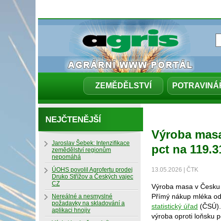
ZEMĚDĚLSTVÍ
POTRAVINÁ
NEJČTENĚJŠÍ
Výroba masa 
Jaroslav Šebek: Intenzifikace
pct na 119.3
zemědělství regionům
nepomáhá
ÚOHS povolil Agrofertu prodej
13.05.2026 | ČTK
Druko Střížov a Českých vajec
CZ
Výroba masa v Česku v 
Přímý nákup mléka od 
Nereálné a nesmyslné
požadavky na skladování a
statistický úřad
(ČSÚ).
aplikaci hnojiv
výroba oproti loňsku 