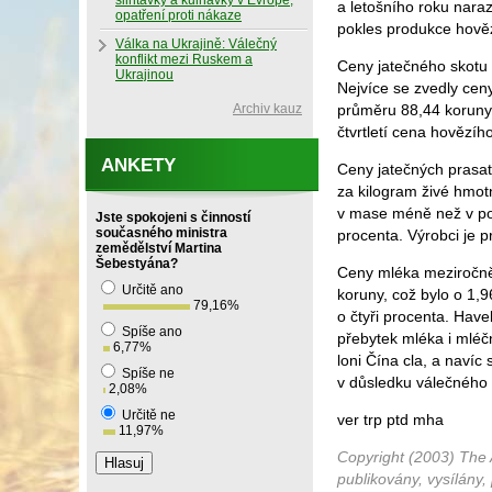
slintavky a kulhavky v Evropě,
a letošního roku naraz
opatření proti nákaze
pokles produkce hověz
Válka na Ukrajině: Válečný
konflikt mezi Ruskem a
Ceny jatečného skotu v
Ukrajinou
Nejvíce se zvedly ceny
Archiv kauz
průměru 88,44 koruny 
čtvrtletí cena hovězí
ANKETY
Ceny jatečných prasa
za kilogram živé hmot
v mase méně než v pos
Jste spokojeni s činností
současného ministra
procenta. Výrobci je p
zemědělství Martina
Šebestyána?
Ceny mléka meziročně 
Určitě ano
koruny, což bylo o 1,
79,16
%
o čtyři procenta. Hav
Spíše ano
přebytek mléka i mléč
6,77
%
loni Čína cla, a naví
Spíše ne
v důsledku válečného 
2,08
%
Určitě ne
ver trp ptd mha
11,97
%
Copyright (2003) The 
publikovány, vysílány,