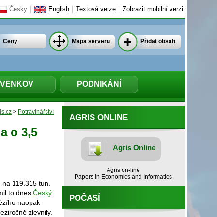
Česky
English
Textová verze
Zobrazit mobilní verzi
Ceny
Mapa serveru
Přidat obsah
VENKOV
PODNIKÁNÍ
is.cz
>
Potravinářství
AGRIS ONLINE
a o 3,5
Agris Online
Agris on-line
Papers in Economics and Informatics
a na 119.315 tun.
mil to dnes
Český
POČASÍ
vězího naopak
ziročně zlevnily.