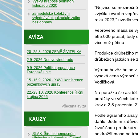
Výskyt hraboše polního v
listopadu 2020
"Nejvíce se meziročně
zvýšila i výroba vepřo
Zemědělské kolektivní
vyjednávání pokračuje zatím
roku 2023," uvedla ve
bez dohody
Vepřového masa se vyr
585.000 prasat, tedy 
AVÍZA
více než pětinu.
20.-25.8. 2026 ZEMĚ ŽIVITELKA
Produkce drůbežího ma
drůbežích jatkách se z
2.9. 2026 Den ve vinohradu
9.9. 2026 Politika propagace
Výroba hovězího se v 
Evropské unie
vysoká cena výrobců s
15.-16.9. 2026 - XXVI. konference
Vodičková.
pozemkových úprav
Na porážku šlo asi 53.
22.-23.10. 2026 Konference Říční
krajina 2026
porážky ve všech kateg
krav o 2,8 procenta. 
Všechna avíza
Podle agrárního analyt
KAUZY
dařilo. Jedním z důvo
živočišnou produkci v 
nejdražší maso na trh
SLAK: Šíření onemocnění