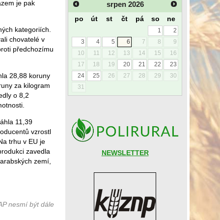
razem je pak
srpen
2026
po
út
st
čt
pá
so
ne
ných kategoriích.
1
2
ali chovatelé v
3
4
5
6
7
8
9
proti předchozímu
10
11
12
13
14
15
16
17
18
19
20
21
22
23
hla 28,88 koruny
24
25
26
27
28
29
30
runy za kilogram
31
edly o 8,2
motnosti.
sáhla 11,39
roducentů vzrostl
Na trhu v EU je
produkci zavedla
NEWSLETTER
 arabských zemí,
AP nesmí být dále