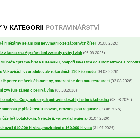
Y V KATEGORII
POTRAVINÁŘSTVÍ
 mlékárny se ani loni nevymanilo ze záporných čísel
(05.08.2026)
 z koncernu Agrofert loni vzrostly tržby i zisk
(05.08.2026)
 drůbeže zpracovávat v tuzemsku, podpoří investice do automatizace a robotiz
ve Vokovicích vyprodukovaly rekordních 110 kilo medu
(04.08.2026)
alé porce omáček či smetany, omezení se dotknou restaurací
(03.08.2026)
sí zvyšuje zájem o perlivá vína
(03.08.2026)
uho nebylo. Ceny některých potravin dosáhly historického dna
(03.08.2026)
alkoholu je příležitostí k inovaci, hrozbou jsou regulace
(03.08.2026)
může být botulotoxin. Nejezte ji, varovala hygiena
(31.07.2026)
dukovali 619.000 hl vína, meziročně o 169.000 hl více
(31.07.2026)