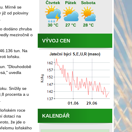
Čtvrtek
Pátek
Sobota
ku. Mírně se
 již od poloviny
.
30 °C
27 °C
28 °C
ylo dodáno zhruba
zvedly meziročně o
VÝVOJ CEN
 46.136 tun. Na
oti loňsku.
 tun. "Dlouhodobě
esá," uvedla
oku. Snížily se
3,8 procenta a u
.
v loňském roce
KALENDÁŘ
í dotací na
roto, že jde o
 přelomu loňského