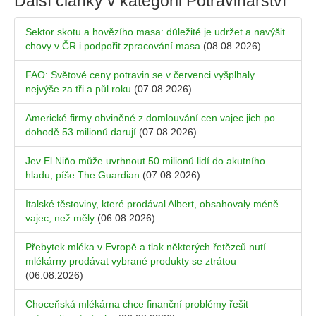
Další články v kategorii
Potravinářství
Sektor skotu a hovězího masa: důležité je udržet a navýšit
chovy v ČR i podpořit zpracování masa
(08.08.2026)
FAO: Světové ceny potravin se v červenci vyšplhaly
nejvýše za tři a půl roku
(07.08.2026)
Americké firmy obviněné z domlouvání cen vajec jich po
dohodě 53 milionů darují
(07.08.2026)
Jev El Niňo může uvrhnout 50 milionů lidí do akutního
hladu, píše The Guardian
(07.08.2026)
Italské těstoviny, které prodával Albert, obsahovaly méně
vajec, než měly
(06.08.2026)
Přebytek mléka v Evropě a tlak některých řetězců nutí
mlékárny prodávat vybrané produkty se ztrátou
(06.08.2026)
Choceňská mlékárna chce finanční problémy řešit