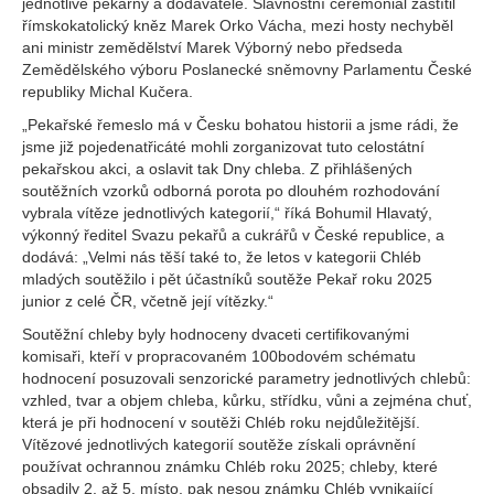
jednotlivé pekárny a dodavatelé. Slavnostní ceremoniál zaštítil
římskokatolický kněz Marek Orko Vácha, mezi hosty nechyběl
ani ministr zemědělství Marek Výborný nebo předseda
Zemědělského výboru Poslanecké sněmovny Parlamentu České
republiky Michal Kučera.
„Pekařské řemeslo má v Česku bohatou historii a jsme rádi, že
jsme již pojedenatřicáté mohli zorganizovat tuto celostátní
pekařskou akci, a oslavit tak Dny chleba. Z přihlášených
soutěžních vzorků odborná porota po dlouhém rozhodování
vybrala vítěze jednotlivých kategorií,“ říká Bohumil Hlavatý,
výkonný ředitel Svazu pekařů a cukrářů v České republice, a
dodává: „Velmi nás těší také to, že letos v kategorii Chléb
mladých soutěžilo i pět účastníků soutěže Pekař roku 2025
junior z celé ČR, včetně její vítězky.“
Soutěžní chleby byly hodnoceny dvaceti certifikovanými
komisaři, kteří v propracovaném 100bodovém schématu
hodnocení posuzovali senzorické parametry jednotlivých chlebů:
vzhled, tvar a objem chleba, kůrku, střídku, vůni a zejména chuť,
která je při hodnocení v soutěži Chléb roku nejdůležitější.
Vítězové jednotlivých kategorií soutěže získali oprávnění
používat ochrannou známku Chléb roku 2025; chleby, které
obsadily 2. až 5. místo, pak nesou známku Chléb vynikající