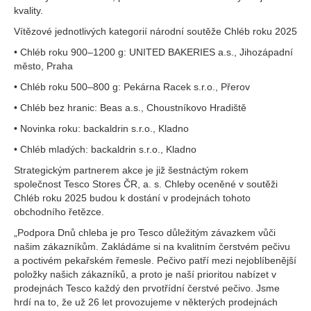
kvality.
Vítězové jednotlivých kategorií národní soutěže Chléb roku 2025
• Chléb roku 900–1200 g: UNITED BAKERIES a.s., Jihozápadní
město, Praha
• Chléb roku 500–800 g: Pekárna Racek s.r.o., Přerov
• Chléb bez hranic: Beas a.s., Choustníkovo Hradiště
• Novinka roku: backaldrin s.r.o., Kladno
• Chléb mladých: backaldrin s.r.o., Kladno
Strategickým partnerem akce je již šestnáctým rokem
společnost Tesco Stores ČR, a. s. Chleby oceněné v soutěži
Chléb roku 2025 budou k dostání v prodejnách tohoto
obchodního řetězce.
„Podpora Dnů chleba je pro Tesco důležitým závazkem vůči
našim zákazníkům. Zakládáme si na kvalitním čerstvém pečivu
a poctivém pekařském řemesle. Pečivo patří mezi nejoblíbenější
položky našich zákazníků, a proto je naší prioritou nabízet v
prodejnách Tesco každý den prvotřídní čerstvé pečivo. Jsme
hrdí na to, že už 26 let provozujeme v některých prodejnách