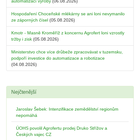
automatizací výroby
(06.08.2026)
Hospodaření Choceňské mlékárny se ani loni nevymanilo
ze záporných čísel
(05.08.2026)
Kmotr - Masně Kroměříž z koncernu Agrofert loni vzrostly
tržby i zisk
(05.08.2026)
Ministerstvo chce více drůbeže zpracovávat v tuzemsku,
podpoří investice do automatizace a robotizace
(04.08.2026)
Nejčtenější
Jaroslav Šebek: Intenzifikace zemědělství regionům
nepomáhá
ÚOHS povolil Agrofertu prodej Druko Střížov a
Českých vajec CZ