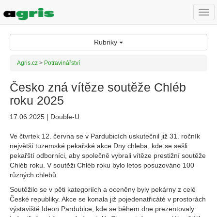
Togg
navi
Rubriky
Agris.cz
>
Potravinářství
Česko zná vítěze soutěže Chléb
roku 2025
17.06.2025 | Double-U
Ve čtvrtek 12. června se v Pardubicích uskutečnil již 31. ročník
největší tuzemské pekařské akce Dny chleba, kde se sešli
pekařští odborníci, aby společně vybrali vítěze prestižní soutěže
Chléb roku. V soutěži Chléb roku bylo letos posuzováno 100
různých chlebů.
Soutěžilo se v pěti kategoriích a oceněny byly pekárny z celé
České republiky. Akce se konala již pojedenatřicáté v prostorách
výstaviště Ideon Pardubice, kde se během dne prezentovaly