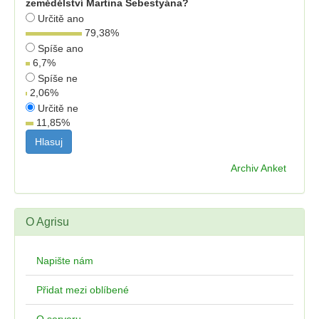
zemědělství Martina Šebestyána?
Určitě ano
79,38
%
Spíše ano
6,7
%
Spíše ne
2,06
%
Určitě ne
11,85
%
Archiv Anket
O Agrisu
Napište nám
Přidat mezi oblíbené