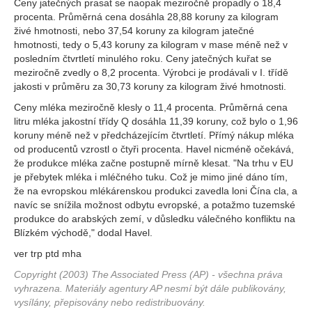
Ceny jatečných prasat se naopak meziročně propadly o 18,4
procenta. Průměrná cena dosáhla 28,88 koruny za kilogram
živé hmotnosti, nebo 37,54 koruny za kilogram jatečné
hmotnosti, tedy o 5,43 koruny za kilogram v mase méně než v
posledním čtvrtletí minulého roku. Ceny jatečných kuřat se
meziročně zvedly o 8,2 procenta. Výrobci je prodávali v I. třídě
jakosti v průměru za 30,73 koruny za kilogram živé hmotnosti.
Ceny mléka meziročně klesly o 11,4 procenta. Průměrná cena
litru mléka jakostní třídy Q dosáhla 11,39 koruny, což bylo o 1,96
koruny méně než v předcházejícím čtvrtletí. Přímý nákup mléka
od producentů vzrostl o čtyři procenta. Havel nicméně očekává,
že produkce mléka začne postupně mírně klesat. "Na trhu v EU
je přebytek mléka i mléčného tuku. Což je mimo jiné dáno tím,
že na evropskou mlékárenskou produkci zavedla loni Čína cla, a
navíc se snížila možnost odbytu evropské, a potažmo tuzemské
produkce do arabských zemí, v důsledku válečného konfliktu na
Blízkém východě," dodal Havel.
ver trp ptd mha
Copyright (2003) The Associated Press (AP) - všechna práva
vyhrazena. Materiály agentury AP nesmí být dále publikovány,
vysílány, přepisovány nebo redistribuovány.