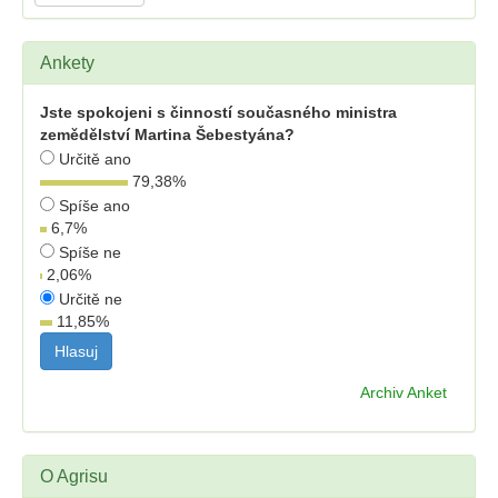
Ankety
Jste spokojeni s činností současného ministra
zemědělství Martina Šebestyána?
Určitě ano
79,38
%
Spíše ano
6,7
%
Spíše ne
2,06
%
Určitě ne
11,85
%
Archiv Anket
O Agrisu