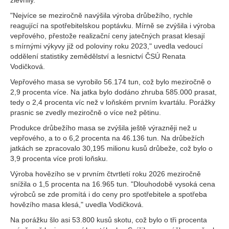
zlevnily.
"Nejvíce se meziročně navýšila výroba drůbežího, rychle
reagující na spotřebitelskou poptávku. Mírně se zvýšila i výroba
vepřového, přestože realizační ceny jatečných prasat klesají
s mírnými výkyvy již od poloviny roku 2023," uvedla vedoucí
oddělení statistiky zemědělství a lesnictví ČSÚ Renata
Vodičková.
Vepřového masa se vyrobilo 56.174 tun, což bylo meziročně o
2,9 procenta více. Na jatka bylo dodáno zhruba 585.000 prasat,
tedy o 2,4 procenta víc než v loňském prvním kvartálu. Porážky
prasnic se zvedly meziročně o více než pětinu.
Produkce drůbežího masa se zvýšila ještě výrazněji než u
vepřového, a to o 6,2 procenta na 46.136 tun. Na drůbežích
jatkách se zpracovalo 30,195 milionu kusů drůbeže, což bylo o
3,9 procenta více proti loňsku.
Výroba hovězího se v prvním čtvrtletí roku 2026 meziročně
snížila o 1,5 procenta na 16.965 tun. "Dlouhodobě vysoká cena
výrobců se zde promítá i do ceny pro spotřebitele a spotřeba
hovězího masa klesá," uvedla Vodičková.
Na porážku šlo asi 53.800 kusů skotu, což bylo o tři procenta