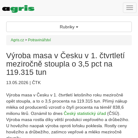
Togg
navi
Rubriky
Agris.cz
>
Potravinářství
Výroba masa v Česku v 1. čtvrtletí
meziročně stoupla o 3,5 pct na
119.315 tun
13.05.2026 | ČTK
Výroba masa v Česku v 1. čtvrtletí letošního roku meziročně
opět stoupla, a to o 3,5 procenta na 119.315 tun. Přímý nákup
mléka od producentů vzrostl o čtyři procenta na téměř 838,6
milionu litrů. Oznámil to dnes
Český statistický úřad
(ČSÚ).
Výroba masa rostla díky větší produkci vepřového a drůbežího.
U hovězího naopak výroba oproti loňsku poklesla. Rostly ceny
hovězího a drůbežího, zatímco vepřové a mléko meziročně