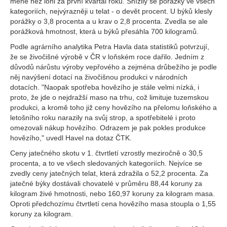
méně než loni za první kvartál roku. Snížily se porážky ve všech
kategoriích, nejvýrazněji u telat - o devět procent. U býků klesly
porážky o 3,8 procenta a u krav o 2,8 procenta. Zvedla se ale
porážková hmotnost, která u býků přesáhla 700 kilogramů.
Podle agrárního analytika Petra Havla data statistiků potvrzují,
že se živočišné výrobě v ČR v loňském roce dařilo. Jedním z
důvodů nárůstu výroby vepřového a zejména drůbežího je podle
něj navýšení dotací na živočišnou produkci v národních
dotacích. "Naopak spotřeba hovězího je stále velmi nízká, i
proto, že jde o nejdražší maso na trhu, což limituje tuzemskou
produkci, a kromě toho již ceny hovězího na přelomu loňského a
letošního roku narazily na svůj strop, a spotřebitelé i proto
omezovali nákup hovězího. Odrazem je pak pokles produkce
hovězího," uvedl Havel na dotaz ČTK.
Ceny jatečného skotu v 1. čtvrtletí vzrostly meziročně o 30,5
procenta, a to ve všech sledovaných kategoriích. Nejvíce se
zvedly ceny jatečných telat, která zdražila o 52,2 procenta. Za
jatečné býky dostávali chovatelé v průměru 88,44 koruny za
kilogram živé hmotnosti, nebo 160,97 koruny za kilogram masa.
Oproti předchozímu čtvrtletí cena hovězího masa stoupla o 1,55
koruny za kilogram.