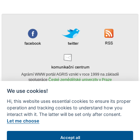
Agrární WWW portál AGRIS vznikl v roce 1999 na základě
spolupráce
České zemědělské univerzity v Praze
s
Ministerstvem zemědělství ČR
We use cookies!
© Copyright AGRIS 2000-2026 -
ISSN 1213-1369
- Publikování a šíření
Hi, this website uses essential cookies to ensure its proper
obsahu agrárního WWW portálu AGRIS je možné
operation and tracking cookies to understand how you
(pokud není uvedeno jinak) pouze za podmínky uvedení zdroje v podobě
www.agris.cz a data publikace v AGRISu.
interact with it. The latter will be set only after consent.
cookies
Let me choose
Zobrazit desktopovou verzi
Accept all