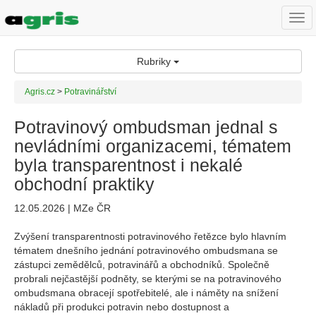
Togg
navi
Rubriky
Agris.cz
>
Potravinářství
Potravinový ombudsman jednal s
nevládními organizacemi, tématem
byla transparentnost i nekalé
obchodní praktiky
12.05.2026 | MZe ČR
Zvýšení transparentnosti potravinového řetězce bylo hlavním
tématem dnešního jednání potravinového ombudsmana se
zástupci zemědělců, potravinářů a obchodníků. Společně
probrali nejčastější podněty, se kterými se na potravinového
ombudsmana obracejí spotřebitelé, ale i náměty na snížení
nákladů při produkci potravin nebo dostupnost a