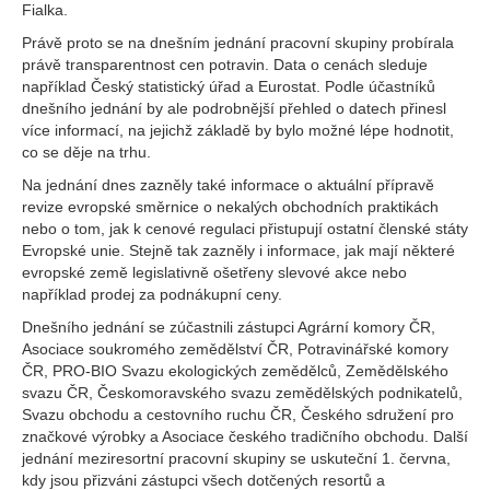
Fialka.
Právě proto se na dnešním jednání pracovní skupiny probírala
právě transparentnost cen potravin. Data o cenách sleduje
například Český statistický úřad a Eurostat. Podle účastníků
dnešního jednání by ale podrobnější přehled o datech přinesl
více informací, na jejichž základě by bylo možné lépe hodnotit,
co se děje na trhu.
Na jednání dnes zazněly také informace o aktuální přípravě
revize evropské směrnice o nekalých obchodních praktikách
nebo o tom, jak k cenové regulaci přistupují ostatní členské státy
Evropské unie. Stejně tak zazněly i informace, jak mají některé
evropské země legislativně ošetřeny slevové akce nebo
například prodej za podnákupní ceny.
Dnešního jednání se zúčastnili zástupci Agrární komory ČR,
Asociace soukromého zemědělství ČR, Potravinářské komory
ČR, PRO-BIO Svazu ekologických zemědělců, Zemědělského
svazu ČR, Českomoravského svazu zemědělských podnikatelů,
Svazu obchodu a cestovního ruchu ČR, Českého sdružení pro
značkové výrobky a Asociace českého tradičního obchodu. Další
jednání meziresortní pracovní skupiny se uskuteční 1. června,
kdy jsou přizváni zástupci všech dotčených resortů a