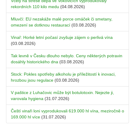
Včely na střeše depa ve Vokovicích vyprodukovaly
rekordních 110 kilo medu
(04.08.2026)
Mluvčí: EU nezakáže malé porce omáček či smetany,
omezení se dotknou restaurací
(03.08.2026)
Vinař: Horké letní počasí zvyšuje zájem o perlivá vína
(03.08.2026)
Tak levně v Česku dlouho nebylo. Ceny některých potravin
dosáhly historického dna
(03.08.2026)
Stock: Pokles spotřeby alkoholu je příležitostí k inovaci,
hrozbou jsou regulace
(03.08.2026)
V paštice z Luhačovic může být botulotoxin. Nejezte ji,
varovala hygiena
(31.07.2026)
Čeští vinaři loni vyprodukovali 619.000 hl vína, meziročně o
169.000 hl více
(31.07.2026)