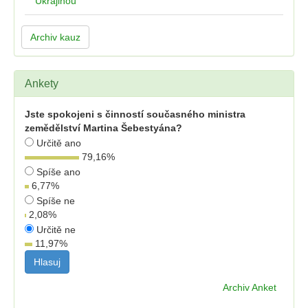
Ukrajinou
Archiv kauz
Ankety
Jste spokojeni s činností současného ministra
zemědělství Martina Šebestyána?
Určitě ano
79,16
%
Spíše ano
6,77
%
Spíše ne
2,08
%
Určitě ne
11,97
%
Archiv Anket