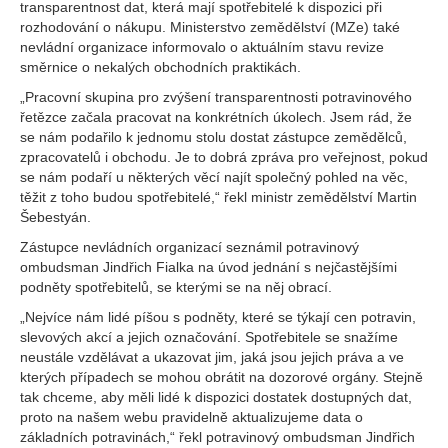
transparentnost dat, která mají spotřebitelé k dispozici při
rozhodování o nákupu. Ministerstvo zemědělství (MZe) také
nevládní organizace informovalo o aktuálním stavu revize
směrnice o nekalých obchodních praktikách.
„Pracovní skupina pro zvýšení transparentnosti potravinového
řetězce začala pracovat na konkrétních úkolech. Jsem rád, že
se nám podařilo k jednomu stolu dostat zástupce zemědělců,
zpracovatelů i obchodu. Je to dobrá zpráva pro veřejnost, pokud
se nám podaří u některých věcí najít společný pohled na věc,
těžit z toho budou spotřebitelé,“ řekl ministr zemědělství Martin
Šebestyán.
Zástupce nevládních organizací seznámil potravinový
ombudsman Jindřich Fialka na úvod jednání s nejčastějšími
podněty spotřebitelů, se kterými se na něj obrací.
„Nejvíce nám lidé píšou s podněty, které se týkají cen potravin,
slevových akcí a jejich označování. Spotřebitele se snažíme
neustále vzdělávat a ukazovat jim, jaká jsou jejich práva a ve
kterých případech se mohou obrátit na dozorové orgány. Stejně
tak chceme, aby měli lidé k dispozici dostatek dostupných dat,
proto na našem webu pravidelně aktualizujeme data o
základních potravinách,“ řekl potravinový ombudsman Jindřich