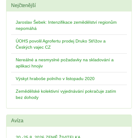
Nejčtenější
Jaroslav Šebek: Intenzifikace zemědělství regionům
nepomáhá
ÚOHS povolil Agrofertu prodej Druko Střížov a
Českých vajec CZ
Nereálné a nesmyslné požadavky na skladování a
aplikaci hnojiv
Výskyt hraboše polního v listopadu 2020
Zemědělské kolektivní vyjednávání pokračuje zatím
bez dohody
Avíza
20.-25.8. 2026 ZEMĚ ŽIVITELKA