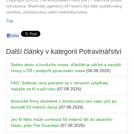
Copyright (2003) The Associated Press (AP) - všechna práva
vyhrazena. Materiály agentury AP nesmí být dále publikovány,
vysílány, přepisovány nebo redistribuovány.
Tisk
Další články v kategorii
Potravinářství
Sektor skotu a hovězího masa: důležité je udržet a navýšit
chovy v ČR i podpořit zpracování masa
(08.08.2026)
FAO: Světové ceny potravin se v červenci vyšplhaly
nejvýše za tři a půl roku
(07.08.2026)
Americké firmy obviněné z domlouvání cen vajec jich po
dohodě 53 milionů darují
(07.08.2026)
Jev El Niňo může uvrhnout 50 milionů lidí do akutního
hladu, píše The Guardian
(07.08.2026)