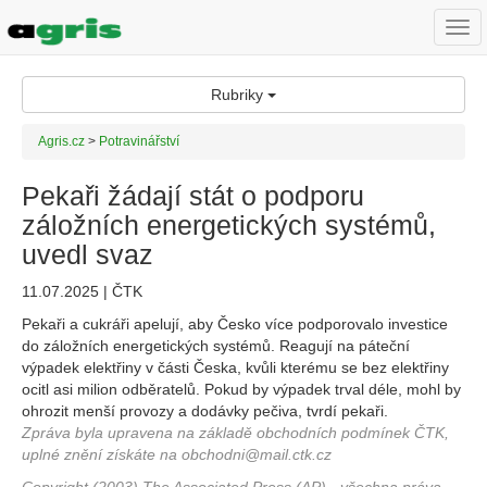
Togg
navi
Rubriky
Agris.cz
>
Potravinářství
Pekaři žádají stát o podporu
záložních energetických systémů,
uvedl svaz
11.07.2025 | ČTK
Pekaři a cukráři apelují, aby Česko více podporovalo investice
do záložních energetických systémů. Reagují na páteční
výpadek elektřiny v části Česka, kvůli kterému se bez elektřiny
ocitl asi milion odběratelů. Pokud by výpadek trval déle, mohl by
ohrozit menší provozy a dodávky pečiva, tvrdí pekaři.
Zpráva byla upravena na základě obchodních podmínek ČTK,
uplné znění získáte na obchodni@mail.ctk.cz