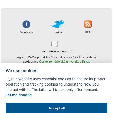
Agrární WWW portál AGRIS vznikl v roce 1999 na základě
spolupráce
České zemědělské univerzity v Praze
s
Ministerstvem zemědělství ČR
We use cookies!
© Copyright AGRIS 2000-2026 -
ISSN 1213-1369
- Publikování a šíření
Hi, this website uses essential cookies to ensure its proper
obsahu agrárního WWW portálu AGRIS je možné
operation and tracking cookies to understand how you
(pokud není uvedeno jinak) pouze za podmínky uvedení zdroje v podobě
www.agris.cz a data publikace v AGRISu.
interact with it. The latter will be set only after consent.
cookies
Let me choose
Zobrazit desktopovou verzi
Accept all