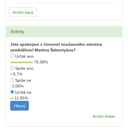
Archiv kauz
Ankety
Jste spokojeni s činností současného ministra
zemědělství Martina Šebestyána?
Určitě ano
79,38
%
Spíše ano
6,7
%
Spíše ne
2,06
%
Určitě ne
11,85
%
Archiv Anket