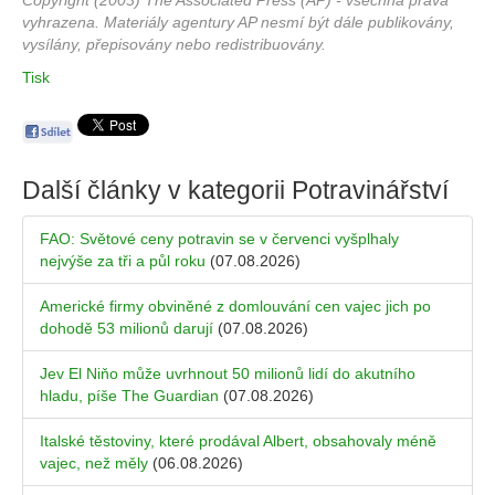
Copyright (2003) The Associated Press (AP) - všechna práva
vyhrazena. Materiály agentury AP nesmí být dále publikovány,
vysílány, přepisovány nebo redistribuovány.
Tisk
Další články v kategorii
Potravinářství
FAO: Světové ceny potravin se v červenci vyšplhaly
nejvýše za tři a půl roku
(07.08.2026)
Americké firmy obviněné z domlouvání cen vajec jich po
dohodě 53 milionů darují
(07.08.2026)
Jev El Niňo může uvrhnout 50 milionů lidí do akutního
hladu, píše The Guardian
(07.08.2026)
Italské těstoviny, které prodával Albert, obsahovaly méně
vajec, než měly
(06.08.2026)