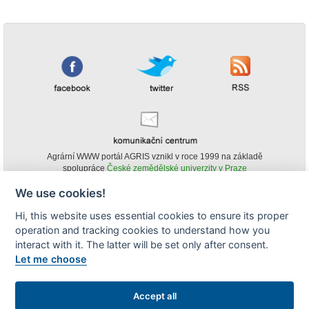
Agrární WWW portál AGRIS vznikl v roce 1999 na základě
spolupráce
České zemědělské univerzity v Praze
s
Ministerstvem zemědělství ČR
We use cookies!
© Copyright AGRIS 2000-2026 -
ISSN 1213-1369
- Publikování a šíření
Hi, this website uses essential cookies to ensure its proper
obsahu agrárního WWW portálu AGRIS je možné
operation and tracking cookies to understand how you
(pokud není uvedeno jinak) pouze za podmínky uvedení zdroje v podobě
www.agris.cz a data publikace v AGRISu.
interact with it. The latter will be set only after consent.
cookies
Let me choose
Zobrazit desktopovou verzi
Accept all