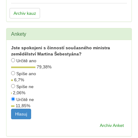
Archiv kauz
Ankety
Jste spokojeni s činností současného ministra
zemědělství Martina Šebestyána?
Určitě ano
79,38
%
Spíše ano
6,7
%
Spíše ne
2,06
%
Určitě ne
11,85
%
Archiv Anket