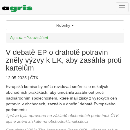
Togg
navi
Rubriky
Agris.cz
>
Potravinářství
V debatě EP o drahotě potravin
zněly výzvy k EK, aby zasáhla proti
kartelům
12.05.2025 | ČTK
Evropská komise by měla revidovat směrnici o nekalých
obchodních praktikách, aby umožnila zasáhnout proti
nadnárodním společnostem, které mají zisky z vysokých cen
potravin v obchodech, zaznělo v dnešní debatě Evropského
parlamentu.
Zpráva byla upravena na základě obchodních podmínek ČTK,
uplné znění získáte na obchodni@mail.ctk.cz