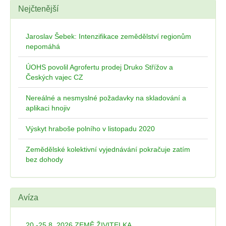
Nejčtenější
Jaroslav Šebek: Intenzifikace zemědělství regionům
nepomáhá
ÚOHS povolil Agrofertu prodej Druko Střížov a
Českých vajec CZ
Nereálné a nesmyslné požadavky na skladování a
aplikaci hnojiv
Výskyt hraboše polního v listopadu 2020
Zemědělské kolektivní vyjednávání pokračuje zatím
bez dohody
Avíza
20.-25.8. 2026 ZEMĚ ŽIVITELKA