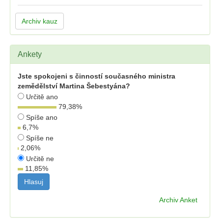
Archiv kauz
Ankety
Jste spokojeni s činností současného ministra
zemědělství Martina Šebestyána?
Určitě ano
79,38
%
Spíše ano
6,7
%
Spíše ne
2,06
%
Určitě ne
11,85
%
Archiv Anket