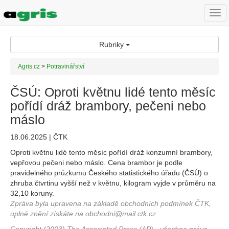
Togg
navi
Rubriky
Agris.cz
>
Potravinářství
ČSÚ: Oproti květnu lidé tento měsíc
pořídí dráž brambory, pečeni nebo
máslo
18.06.2025 | ČTK
Oproti květnu lidé tento měsíc pořídí dráž konzumní brambory,
vepřovou pečeni nebo máslo. Cena brambor je podle
pravidelného průzkumu Českého statistického úřadu (ČSÚ) o
zhruba čtvrtinu vyšší než v květnu, kilogram vyjde v průměru na
32,10 koruny.
Zpráva byla upravena na základě obchodních podmínek ČTK,
uplné znění získáte na obchodni@mail.ctk.cz