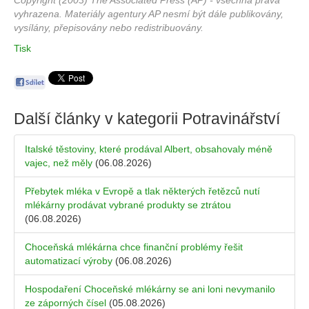
Copyright (2003) The Associated Press (AP) - všechna práva
vyhrazena. Materiály agentury AP nesmí být dále publikovány,
vysílány, přepisovány nebo redistribuovány.
Tisk
Další články v kategorii
Potravinářství
Italské těstoviny, které prodával Albert, obsahovaly méně
vajec, než měly
(06.08.2026)
Přebytek mléka v Evropě a tlak některých řetězců nutí
mlékárny prodávat vybrané produkty se ztrátou
(06.08.2026)
Choceňská mlékárna chce finanční problémy řešit
automatizací výroby
(06.08.2026)
Hospodaření Choceňské mlékárny se ani loni nevymanilo
ze záporných čísel
(05.08.2026)