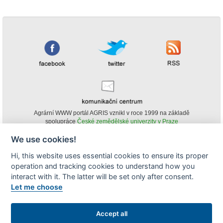
Agrární WWW portál AGRIS vznikl v roce 1999 na základě
spolupráce
České zemědělské univerzity v Praze
s
Ministerstvem zemědělství ČR
We use cookies!
© Copyright AGRIS 2000-2026 -
ISSN 1213-1369
- Publikování a šíření
Hi, this website uses essential cookies to ensure its proper
obsahu agrárního WWW portálu AGRIS je možné
operation and tracking cookies to understand how you
(pokud není uvedeno jinak) pouze za podmínky uvedení zdroje v podobě
www.agris.cz a data publikace v AGRISu.
interact with it. The latter will be set only after consent.
cookies
Let me choose
Zobrazit desktopovou verzi
Accept all