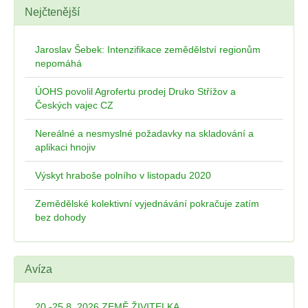
Nejčtenější
Jaroslav Šebek: Intenzifikace zemědělství regionům
nepomáhá
ÚOHS povolil Agrofertu prodej Druko Střížov a
Českých vajec CZ
Nereálné a nesmyslné požadavky na skladování a
aplikaci hnojiv
Výskyt hraboše polního v listopadu 2020
Zemědělské kolektivní vyjednávání pokračuje zatím
bez dohody
Avíza
20.-25.8. 2026 ZEMĚ ŽIVITELKA