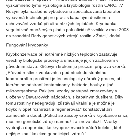
výzkumného týmu Fyziologie a kryobiologie rostlin CARC. „V
Ruzyni byla následně vybudována specializovaná laboratoř
vybavená technologií pro práci s kapalným dusíkem a
uchovávání vzorků při ultra nízkých teplotách. Kryobanka
vegetativně množených plodin pak oficiálně vznikla v roce 2003
na zasedání Rady genetických zdrojů rostlin v Žatci,“ dodal.
Fungování kryobanky
Kryokonzervace při extrémně nízkých teplotách zastavuje
všechny biologické procesy a umožňuje jejich zachování v
původním stavu. Klíčovým krokem je precizní příprava vzorků.
„Převod rostlin z venkovních podmínek do sterilního
laboratorního prostředí je technologicky náročný proces, při
kterém se odstraní kontaminanty, bakterie, houby a jiné
mikroorganismy. Pak jsou vzorky postupně zmrazovány a
uloženy v Dewarových nádobách, s kapalným dusíkem. Díky
tomu rostliny nedegradují, zůstávají vitální a je možné je
kdykoliv opět rozmrazit a regenerovat,“ konstatoval Jiří
Zámečník a dodal: „Pokud se zásoby vzorků v kryobance sníží,
musíme genetické zdroje namnožit a znovu uložit. Vzorky
vybírají a doporučují ke kryoprezervaci kurátoři kolekcí, kteří
nejlépe znají kolekce genetických zdrojů.“