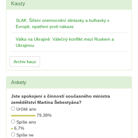
Kauzy
SLAK: Šíření onemocnění slintavky a kulhavky v
Evropě, opatření proti nákaze
Válka na Ukrajině: Válečný konflikt mezi Ruskem a
Ukrajinou
Archiv kauz
Ankety
Jste spokojeni s činností současného ministra
zemědělství Martina Šebestyána?
Určitě ano
79,38
%
Spíše ano
6,7
%
Spíše ne