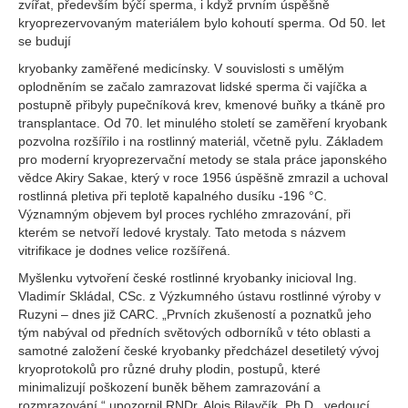
zvířat, především býčí sperma, i když prvním úspěšně
kryoprezervovaným materiálem bylo kohoutí sperma. Od 50. let
se budují
kryobanky zaměřené medicínsky. V souvislosti s umělým
oplodněním se začalo zamrazovat lidské sperma či vajíčka a
postupně přibyly pupečníková krev, kmenové buňky a tkáně pro
transplantace. Od 70. let minulého století se zaměření kryobank
pozvolna rozšířilo i na rostlinný materiál, včetně pylu. Základem
pro moderní kryoprezervační metody se stala práce japonského
vědce Akiry Sakae, který v roce 1956 úspěšně zmrazil a uchoval
rostlinná pletiva při teplotě kapalného dusíku -196 °C.
Významným objevem byl proces rychlého zmrazování, při
kterém se netvoří ledové krystaly. Tato metoda s názvem
vitrifikace je dodnes velice rozšířená.
Myšlenku vytvoření české rostlinné kryobanky inicioval Ing.
Vladimír Skládal, CSc. z Výzkumného ústavu rostlinné výroby v
Ruzyni – dnes již CARC. „Prvních zkušeností a poznatků jeho
tým nabýval od předních světových odborníků v této oblasti a
samotné založení české kryobanky předcházel desetiletý vývoj
kryoprotokolů pro různé druhy plodin, postupů, které
minimalizují poškození buněk během zamrazování a
rozmrazování,“ upozornil RNDr. Alois Bilavčík, Ph.D., vedoucí