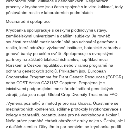
každoroční polní kultivace v genobankách. Regenerační
procesy v kryobance jsou často spojené s in vitro kultivací, tedy
pěstováním rostlin v laboratorních podmínkách.
Mezinárodní spolupráce
Kryobanka spolupracuje s českými plodinovými ústavy,
zemědělskými univerzitami a dalšími subjekty. Je rovněž
součástí rozsáhlé mezinárodní sítě pro uchování genofondu
rostlin, která sdružuje výzkumné instituce, botanické zahrady a
genové banky po celém světě. Spolupracuje s evropskými
partnery na základě bilaterálních smluv, například mezi
Norskem a Českou republikou, nebo v rámci programů na
ochranu genetických zdrojů. Příkladem jsou European
Cooperative Programme for Plant Genetic Resources (ECPGR)
nebo COST Action CA21157 Copytree. Propojena je s
iniciativami podporujícími mezinárodní sdílení genetických
zdrojů, jako jsou např. Global Crop Diversity Trust nebo FAO.
„Výměna poznatků a metod je pro nás klíčová. Účastníme se
mezinárodních konferencí, sdílíme protokoly kryokonzervace s
kolegy v zahraničí, organizujeme pro ně workshopy a školení.
Naše práce pomáhá chránit ohrožené druhy nejen v Česku, ale i
v dalších zemích. Díky těmto partnerstvím se kryobanka podílí