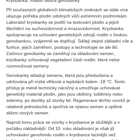
Kryobanka, mladší sestra genobanky
Při současných globálních klimatických změnách se stále více
ukazuje potřeba plodin odolných vůči extrémním podmínkám.
Laboratoř kryobanky se podílí na testování plodin a jejich
šlechtění na suchovzdornost a mrazuvzdornost. Kryobanka
spolupracuje na uchování genetických zdrojů rostlin s českou
genobankou, vzájemně se doplňují. Sdílejí stejné základní cíle a
funkce, jejich zaměření, postupy a technologie se ale liší.
Zatímco genobanky se zaměřují na skladování semen,
kryobanky uchovávají vegetativní části rostlin, které nelze
rozmnožovat semeny.
Genobanky skladují semena, která jsou předsušena a
udržována při nízké vlhkosti a teplotách kolem -18 °C. Tento
přístup je méně technicky náročný a umožňuje uchovávat
genetický materiál plodin, jako jsou obilniny, luštěniny nebo
zeleniny, po desítky až stovky let. Regenerace těchto vzorků je
relativně jednoduchá a spočívá ve výsevu semen a opětné
sklizni nových semen.
Naproti tomu práce se vzorky v kryobance je složitější a v
počátku nákladnější. Od 10. roku skladování je však již
uchovávání genofondu rostlin v kryobance lacinější než