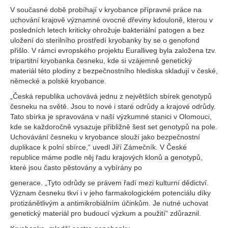
V současné době probíhají v kryobance přípravné práce na
uchování krajově významné ovocné dřeviny kdouloně, kterou v
posledních letech kriticky ohrožuje bakteriální patogen a bez
uložení do sterilního prostředí kryobanky by se o genofond
přišlo. V rámci evropského projektu Euralliveg byla založena tzv.
tripartitní kryobanka česneku, kde si vzájemně genetický
materiál této plodiny z bezpečnostního hlediska skladují v české,
německé a polské kryobance.
„Česká republika uchovává jednu z největších sbírek genotypů
česneku na světě. Jsou to nové i staré odrůdy a krajové odrůdy.
Tato sbírka je spravována v naší výzkumné stanici v Olomouci,
kde se každoročně vysazuje přibližně šest set genotypů na pole.
Uchovávání česneku v kryobance slouží jako bezpečnostní
duplikace k polní sbírce,“ uvedl Jiří Zámečník. V České
republice máme podle něj řadu krajových klonů a genotypů,
které jsou často pěstovány a vybírány po
generace. „Tyto odrůdy se právem řadí mezi kulturní dědictví.
Význam česneku tkví i v jeho farmakologickém potenciálu díky
protizánětlivým a antimikrobiálním účinkům. Je nutné uchovat
genetický materiál pro budoucí výzkum a použití“ zdůraznil.