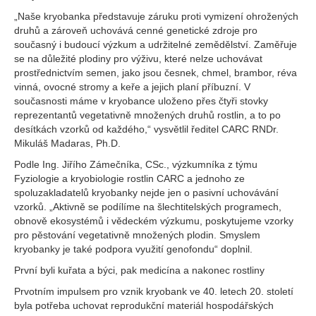
„Naše kryobanka představuje záruku proti vymizení ohrožených
druhů a zároveň uchovává cenné genetické zdroje pro
současný i budoucí výzkum a udržitelné zemědělství. Zaměřuje
se na důležité plodiny pro výživu, které nelze uchovávat
prostřednictvím semen, jako jsou česnek, chmel, brambor, réva
vinná, ovocné stromy a keře a jejich planí příbuzní. V
současnosti máme v kryobance uloženo přes čtyři stovky
reprezentantů vegetativně množených druhů rostlin, a to po
desítkách vzorků od každého,“ vysvětlil ředitel CARC RNDr.
Mikuláš Madaras, Ph.D.
Podle Ing. Jiřího Zámečníka, CSc., výzkumníka z týmu
Fyziologie a kryobiologie rostlin CARC a jednoho ze
spoluzakladatelů kryobanky nejde jen o pasivní uchovávání
vzorků. „Aktivně se podílíme na šlechtitelských programech,
obnově ekosystémů i vědeckém výzkumu, poskytujeme vzorky
pro pěstování vegetativně množených plodin. Smyslem
kryobanky je také podpora využití genofondu“ doplnil.
První byli kuřata a býci, pak medicína a nakonec rostliny
Prvotním impulsem pro vznik kryobank ve 40. letech 20. století
byla potřeba uchovat reprodukční materiál hospodářských