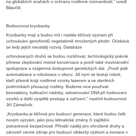
na globálních snahách o ochranu rostlinné rozmanitosti,“ uvedl
Bilavčík.
Budoucnost kryobanky
Kryobanky mají a budou mít i nadále klíčový význam při
uchovávání genofondů vegetativně množených plodin. Očekává
se tedy jejich neustálý rozvoj. Databáze
uchovávaných druhů se budou rozšiřovat, technologický pokrok
přinese zlepšování metod konzervace a posílí také mezinárodní
spolupráce a vzájemná dostupnost genetických dat. „Posílí jistě
automatizace a robotizace v oboru. Již nyní se testují roboti,
kteří přesně krájí rostlinné vzorky laserem a ve sterilních
podmínkách přesazují rostliny. Budeme více používat
bioreaktory, kultivační nádoby, sekvenování DNA při hodnocení
vzorků a další vyspělé postupy a zařízení,“ nastínil budoucnost
Jiří Zámečník.
„Kryobanka je klíčová pro budoucí generace, které budou čelit
novým výzvám, jako jsou klimatické změny či zajištění
potravinové bezpečnosti. Přináší naději pro ohrožené druhy a
zároveň cenné zdroje pro budoucí vědecký výzkum a inovace v