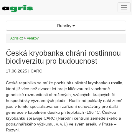
Togg
navi
Rubriky
Agris.cz
>
Venkov
Česká kryobanka chrání rostlinnou
biodiverzitu pro budoucnost
17.06.2025 | CARC
Česká republika se může pochlubit unikátní kryobankou rostlin,
která již více než dvacet let hraje klíčovou roli v ochraně
genetické rozmanitosti ohrožených, vzácných, krajových či
hospodářsky významných plodin. Rostlinné poklady naší země
jsou v tomto specializovaném zařízení uchovávány pro další
generace v kapalném dusíku při teplotách -196 °C. Českou
kryobanku spravuje CARC (Národní centrum zemědělského a
potravinářského výzkumu, v. v. i.) ve svém areálu v Praze –
Ruzyni.