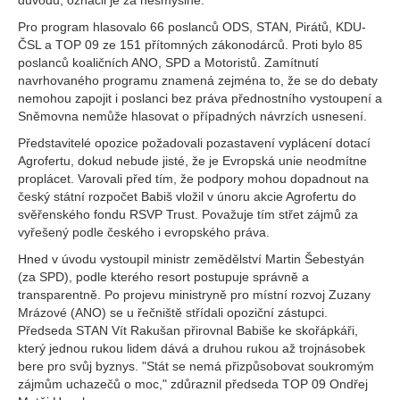
důvodů, označil je za nesmyslné.
Pro program hlasovalo 66 poslanců ODS, STAN, Pirátů, KDU-
ČSL a TOP 09 ze 151 přítomných zákonodárců. Proti bylo 85
poslanců koaličních ANO, SPD a Motoristů. Zamítnutí
navrhovaného programu znamená zejména to, že se do debaty
nemohou zapojit i poslanci bez práva přednostního vystoupení a
Sněmovna nemůže hlasovat o případných návrzích usnesení.
Představitelé opozice požadovali pozastavení vyplácení dotací
Agrofertu, dokud nebude jisté, že je Evropská unie neodmítne
proplácet. Varovali před tím, že podpory mohou dopadnout na
český státní rozpočet Babiš vložil v únoru akcie Agrofertu do
svěřenského fondu RSVP Trust. Považuje tím střet zájmů za
vyřešený podle českého i evropského práva.
Hned v úvodu vystoupil ministr zemědělství Martin Šebestyán
(za SPD), podle kterého resort postupuje správně a
transparentně. Po projevu ministryně pro místní rozvoj Zuzany
Mrázové (ANO) se u řečniště střídali opoziční zástupci.
Předseda STAN Vít Rakušan přirovnal Babiše ke skořápkáři,
který jednou rukou lidem dává a druhou rukou až trojnásobek
bere pro svůj byznys. "Stát se nemá přizpůsobovat soukromým
zájmům uchazečů o moc," zdůraznil předseda TOP 09 Ondřej