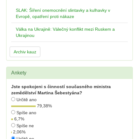
SLAK: Šíření onemocnění slintavky a kulhavky v
Evropě, opatření proti nákaze
Válka na Ukrajině: Válečný konflikt mezi Ruskem a
Ukrajinou
Archiv kauz
Ankety
Jste spokojeni s činností současného ministra
zemědělství Martina Šebestyána?
Určitě ano
79,38
%
Spíše ano
6,7
%
Spíše ne
2,06
%
Určitě ne