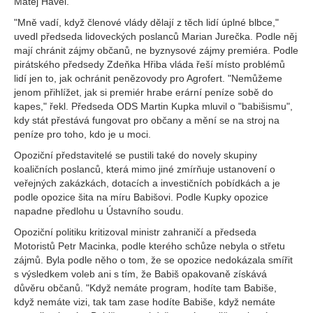
Matěj Havel.
"Mně vadí, když členové vlády dělají z těch lidí úplné blbce,"
uvedl předseda lidoveckých poslanců Marian Jurečka. Podle něj
mají chránit zájmy občanů, ne byznysové zájmy premiéra. Podle
pirátského předsedy Zdeňka Hřiba vláda řeší místo problémů
lidí jen to, jak ochránit penězovody pro Agrofert. "Nemůžeme
jenom přihlížet, jak si premiér hrabe erární peníze sobě do
kapes," řekl. Předseda ODS Martin Kupka mluvil o "babišismu",
kdy stát přestává fungovat pro občany a mění se na stroj na
peníze pro toho, kdo je u moci.
Opoziční představitelé se pustili také do novely skupiny
koaličních poslanců, která mimo jiné zmírňuje ustanovení o
veřejných zakázkách, dotacích a investičních pobídkách a je
podle opozice šita na míru Babišovi. Podle Kupky opozice
napadne předlohu u Ústavního soudu.
Opoziční politiku kritizoval ministr zahraničí a předseda
Motoristů Petr Macinka, podle kterého schůze nebyla o střetu
zájmů. Byla podle něho o tom, že se opozice nedokázala smířit
s výsledkem voleb ani s tím, že Babiš opakovaně získává
důvěru občanů. "Když nemáte program, hodíte tam Babiše,
když nemáte vizi, tak tam zase hodíte Babiše, když nemáte