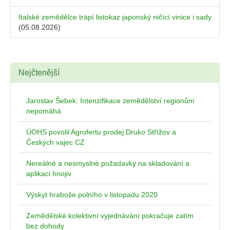
Italské zemědělce trápí listokaz japonský ničící vinice i sady
(05.08.2026)
Nejčtenější
Jaroslav Šebek: Intenzifikace zemědělství regionům
nepomáhá
ÚOHS povolil Agrofertu prodej Druko Střížov a
Českých vajec CZ
Nereálné a nesmyslné požadavky na skladování a
aplikaci hnojiv
Výskyt hraboše polního v listopadu 2020
Zemědělské kolektivní vyjednávání pokračuje zatím
bez dohody