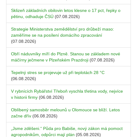
Sklizeň základních obilovin letos klesne o 17 pct, řepky o
pětinu, odhaduje ČSÚ
(07.08.2026)
Strategie Ministerstva zemědělství pro drůbeží maso:
zaměříme se na posílení domácího zpracování
(07.08.2026)
Obří náduvníky míří do Plzně. Stanou se základem nové
máčírny ječmene v Plzeňském Prazdroji
(07.08.2026)
Tepelný stres se projevuje už při teplotách 28 °C
(06.08.2026)
V rybnících Rybářství Třeboň vyschla třetina vody, nejvíce
v historii firmy
(06.08.2026)
Oblíbený samosběr melounů u Olomouce se blíží. Letos
začne dřív
(06.08.2026)
„Jsme zděšeni.“ Půda pro Babiše, nový zákon má pomoct
agropodnikům, odpůrci mají plán
(05.08.2026)