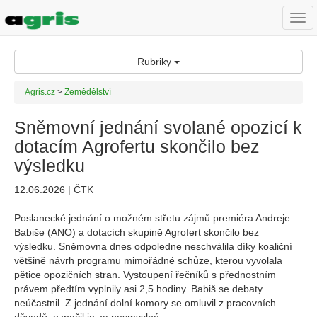
Togg
navi
Rubriky
Agris.cz
>
Zemědělství
Sněmovní jednání svolané opozicí k
dotacím Agrofertu skončilo bez
výsledku
12.06.2026 | ČTK
Poslanecké jednání o možném střetu zájmů premiéra Andreje
Babiše (ANO) a dotacích skupině Agrofert skončilo bez
výsledku. Sněmovna dnes odpoledne neschválila díky koaliční
většině návrh programu mimořádné schůze, kterou vyvolala
pětice opozičních stran. Vystoupení řečníků s přednostním
právem předtím vyplnily asi 2,5 hodiny. Babiš se debaty
neúčastnil. Z jednání dolní komory se omluvil z pracovních