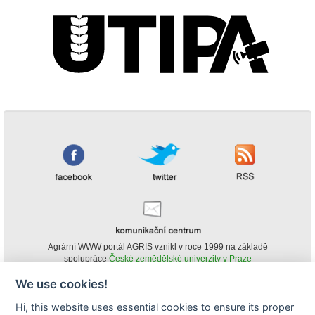
Agrární WWW portál AGRIS vznikl v roce 1999 na základě
spolupráce
České zemědělské univerzity v Praze
s
Ministerstvem zemědělství ČR
We use cookies!
© Copyright AGRIS 2000-2026 -
ISSN 1213-1369
- Publikování a šíření
Hi, this website uses essential cookies to ensure its proper
obsahu agrárního WWW portálu AGRIS je možné