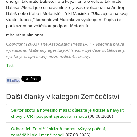
energii, tak máte Babiše, no a když nemáte voliče, tak máte
Babiše. Akorát jste si nevšimli, že ty vaše voliče už má Andrej
Babiš nebo třeba i Motoristé," řekl Macinka. "Ukazujete na svoji
vlastní tupost," komentoval Macinkovo vystoupení Kupka i s
poukazem na voličskou podporu Motoristů.
mbc mhm nlm snm
Copyright (2003) The Associated Press (AP) - všechna práva
vyhrazena. Materiály agentury AP nesmí být dále publikovány,
vysílány, přepisovány nebo redistribuovány.
Tisk
Další články v kategorii
Zemědělství
Sektor skotu a hovězího masa: důležité je udržet a navýšit
chovy v ČR i podpořit zpracování masa
(08.08.2026)
Odborníci: Za nižší sklizeň mohou výkyvy počasí,
zemědělci ale i méně zaseli
(07.08.2026)