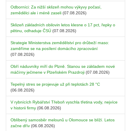
Odborníci: Za nižší sklizeň mohou výkyvy počasí,
zemědělci ale i méně zaseli
(07.08.2026)
Sklizeň základních obilovin letos klesne o 17 pct, řepky o
pětinu, odhaduje ČSÚ
(07.08.2026)
Strategie Ministerstva zemědělství pro drůbeží maso:
zaměříme se na posílení domácího zpracování
(07.08.2026)
Obří náduvníky míří do Plzně. Stanou se základem nové
máčírny ječmene v Plzeňském Prazdroji
(07.08.2026)
Tepelný stres se projevuje už při teplotách 28 °C
(06.08.2026)
V rybnících Rybářství Třeboň vyschla třetina vody, nejvíce
v historii firmy
(06.08.2026)
Oblíbený samosběr melounů u Olomouce se blíží. Letos
začne dřív
(06.08.2026)