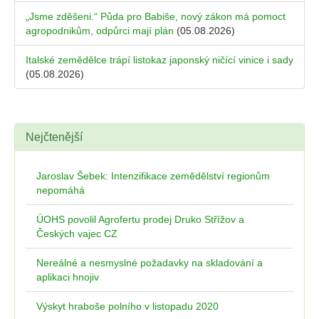
„Jsme zděšeni.“ Půda pro Babiše, nový zákon má pomoct
agropodnikům, odpůrci mají plán
(05.08.2026)
Italské zemědělce trápí listokaz japonský ničící vinice i sady
(05.08.2026)
Nejčtenější
Jaroslav Šebek: Intenzifikace zemědělství regionům
nepomáhá
ÚOHS povolil Agrofertu prodej Druko Střížov a
Českých vajec CZ
Nereálné a nesmyslné požadavky na skladování a
aplikaci hnojiv
Výskyt hraboše polního v listopadu 2020