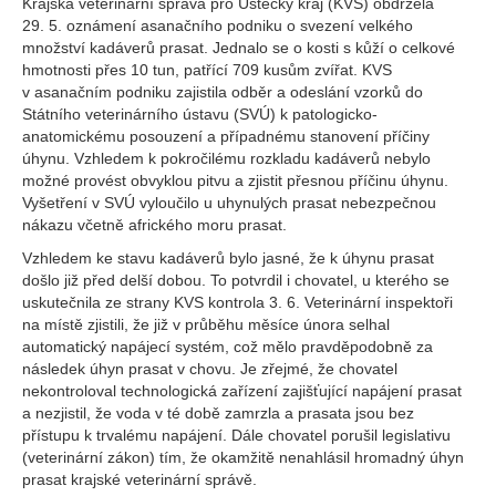
Krajská veterinární správa pro Ústecký kraj (KVS) obdržela
29. 5. oznámení asanačního podniku o svezení velkého
množství kadáverů prasat. Jednalo se o kosti s kůží o celkové
hmotnosti přes 10 tun, patřící 709 kusům zvířat. KVS
v asanačním podniku zajistila odběr a odeslání vzorků do
Státního veterinárního ústavu (SVÚ) k patologicko-
anatomickému posouzení a případnému stanovení příčiny
úhynu. Vzhledem k pokročilému rozkladu kadáverů nebylo
možné provést obvyklou pitvu a zjistit přesnou příčinu úhynu.
Vyšetření v SVÚ vyloučilo u uhynulých prasat nebezpečnou
nákazu včetně afrického moru prasat.
Vzhledem ke stavu kadáverů bylo jasné, že k úhynu prasat
došlo již před delší dobou. To potvrdil i chovatel, u kterého se
uskutečnila ze strany KVS kontrola 3. 6. Veterinární inspektoři
na místě zjistili, že již v průběhu měsíce února selhal
automatický napájecí systém, což mělo pravděpodobně za
následek úhyn prasat v chovu. Je zřejmé, že chovatel
nekontroloval technologická zařízení zajišťující napájení prasat
a nezjistil, že voda v té době zamrzla a prasata jsou bez
přístupu k trvalému napájení. Dále chovatel porušil legislativu
(veterinární zákon) tím, že okamžitě nenahlásil hromadný úhyn
prasat krajské veterinární správě.