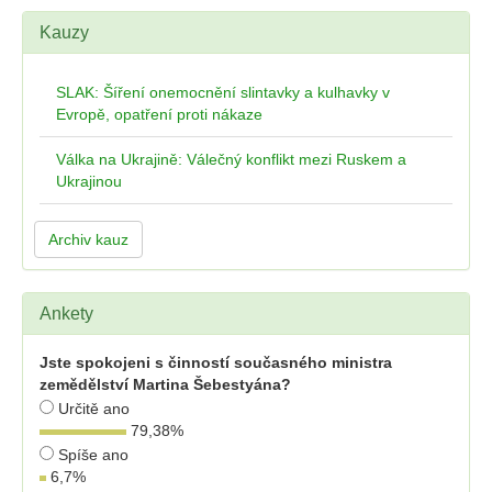
Kauzy
SLAK: Šíření onemocnění slintavky a kulhavky v
Evropě, opatření proti nákaze
Válka na Ukrajině: Válečný konflikt mezi Ruskem a
Ukrajinou
Archiv kauz
Ankety
Jste spokojeni s činností současného ministra
zemědělství Martina Šebestyána?
Určitě ano
79,38
%
Spíše ano
6,7
%