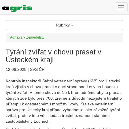
Togg
navi
Rubriky
Agris.cz
>
Zemědělství
Týrání zvířat v chovu prasat v
Ústeckém kraji
12.06.2025 | SVS ČR
Kontrola inspektorů Státní veterinární správy (KVS pro Ústecký
kraj) zjistila v chovu prasat v obci Vrbno nad Lesy na Lounsku
týrání zvířat. V tomto chovu došlo k hromadnému úhynu prasat,
kterých zde bylo přes 700, zřejmě z důvodu nezajištění trvalého
přístupu k dostatečnému množství vody. Krajská veterinární
správa pro Ústecký kraj případ vyhodnotila jako závažné týrání
zvířat, proto v této věci podala trestní oznámení státnímu
zastupitelství v Lounech.