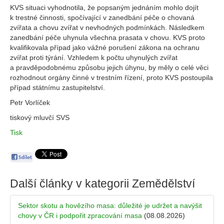
KVS situaci vyhodnotila, že popsaným jednáním mohlo dojít
k trestné činnosti, spočívající v zanedbání péče o chovaná
zvířata a chovu zvířat v nevhodných podmínkách. Následkem
zanedbání péče uhynula všechna prasata v chovu. KVS proto
kvalifikovala případ jako vážné porušení zákona na ochranu
zvířat proti týrání. Vzhledem k počtu uhynulých zvířat
a pravděpodobnému způsobu jejich úhynu, by měly o celé věci
rozhodnout orgány činné v trestním řízení, proto KVS postoupila
případ státnímu zastupitelství.
Petr Vorlíček
tiskový mluvčí SVS
Tisk
Další články v kategorii
Zemědělství
Sektor skotu a hovězího masa: důležité je udržet a navýšit
chovy v ČR i podpořit zpracování masa
(08.08.2026)