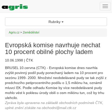
Togg
navi
Rubriky
Agris.cz
>
Zemědělství
Evropská komise navrhuje nechat
10 procent obilné plochy ladem
10.06.1998 | ČTK
BRUSEL 10.cervna (CTK) - Evropská komise dnes navrhla
zvýšit povinný podíl pudy ponechaný ladem na 10 procent pro
sezónu 1999- 2000. Množství neobdelávané pudy se tak zvýší z
predchozího petiprocentního podílu o 1,5 miliónu ha, oznámil
mluvcí EK. Podle odhadu Komise by více neobdelávané pudy
mohlo vést k poklesu úrody obilí o osm miliónu tun, což by trhu
ulehcilo.
Zpráva byla upravena na základě obchodních podmínek ČTK,
uplné znění získáte na obchodni@mail.ctk.cz