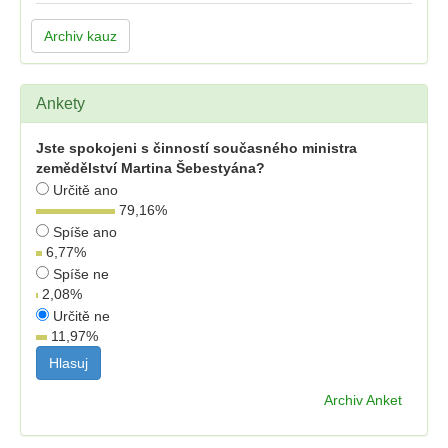
Archiv kauz
Ankety
Jste spokojeni s činností současného ministra
zemědělství Martina Šebestyána?
Určitě ano
79,16
%
Spíše ano
6,77
%
Spíše ne
2,08
%
Určitě ne
11,97
%
Archiv Anket