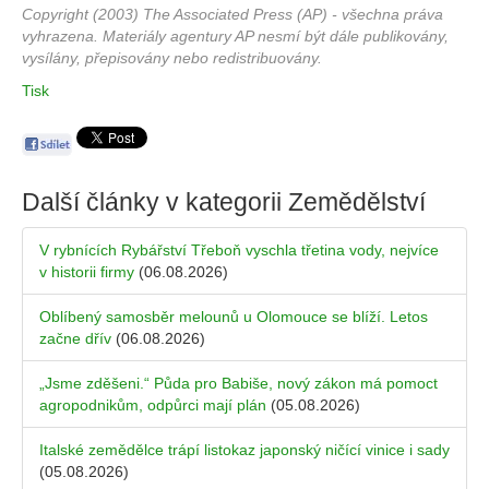
Copyright (2003) The Associated Press (AP) - všechna práva
vyhrazena. Materiály agentury AP nesmí být dále publikovány,
vysílány, přepisovány nebo redistribuovány.
Tisk
Další články v kategorii
Zemědělství
V rybnících Rybářství Třeboň vyschla třetina vody, nejvíce
v historii firmy
(06.08.2026)
Oblíbený samosběr melounů u Olomouce se blíží. Letos
začne dřív
(06.08.2026)
„Jsme zděšeni.“ Půda pro Babiše, nový zákon má pomoct
agropodnikům, odpůrci mají plán
(05.08.2026)
Italské zemědělce trápí listokaz japonský ničící vinice i sady
(05.08.2026)