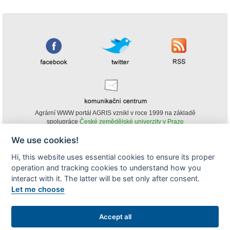
Agrární WWW portál AGRIS vznikl v roce 1999 na základě
spolupráce
České zemědělské univerzity v Praze
s
Ministerstvem zemědělství ČR
We use cookies!
© Copyright AGRIS 2000-2026 -
ISSN 1213-1369
- Publikování a šíření
Hi, this website uses essential cookies to ensure its proper
obsahu agrárního WWW portálu AGRIS je možné
operation and tracking cookies to understand how you
(pokud není uvedeno jinak) pouze za podmínky uvedení zdroje v podobě
www.agris.cz a data publikace v AGRISu.
interact with it. The latter will be set only after consent.
cookies
Let me choose
Zobrazit desktopovou verzi
Accept all