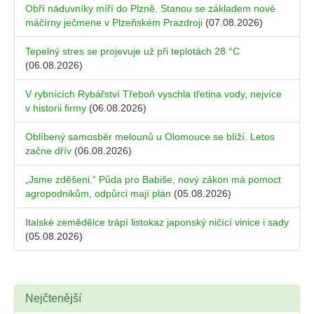
Obří náduvníky míří do Plzně. Stanou se základem nové
máčírny ječmene v Plzeňském Prazdroji
(07.08.2026)
Tepelný stres se projevuje už při teplotách 28 °C
(06.08.2026)
V rybnících Rybářství Třeboň vyschla třetina vody, nejvíce
v historii firmy
(06.08.2026)
Oblíbený samosběr melounů u Olomouce se blíží. Letos
začne dřív
(06.08.2026)
„Jsme zděšeni.“ Půda pro Babiše, nový zákon má pomoct
agropodnikům, odpůrci mají plán
(05.08.2026)
Italské zemědělce trápí listokaz japonský ničící vinice i sady
(05.08.2026)
Nejčtenější