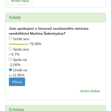
Archiv kauz
Ankety
Jste spokojeni s činností současného ministra
zemědělství Martina Šebestyána?
Určitě ano
79,38
%
Spíše ano
6,7
%
Spíše ne
2,06
%
Určitě ne
11,85
%
Archiv Anket
O Agrisu