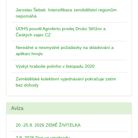
Jaroslav Šebek: Intenzifikace zemědělství regionům
nepomáhá
ÚOHS povolil Agrofertu prodej Druko Střížov a
Českých vajec CZ
Nereálné a nesmyslné požadavky na skladování a
aplikaci hnojiv
Výskyt hraboše polního v listopadu 2020
Zemědělské kolektivní vyjednávání pokračuje zatím
bez dohody
Avíza
20.-25.8. 2026 ZEMĚ ŽIVITELKA
2.9. 2026 Den ve vinohradu