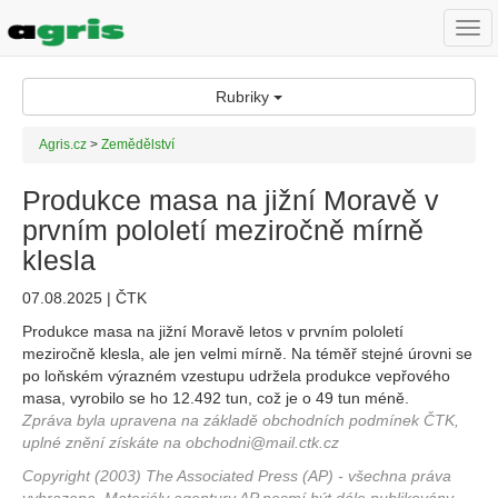
Togg
navi
Rubriky
Agris.cz
>
Zemědělství
Produkce masa na jižní Moravě v
prvním pololetí meziročně mírně
klesla
07.08.2025 | ČTK
Produkce masa na jižní Moravě letos v prvním pololetí
meziročně klesla, ale jen velmi mírně. Na téměř stejné úrovni se
po loňském výrazném vzestupu udržela produkce vepřového
masa, vyrobilo se ho 12.492 tun, což je o 49 tun méně.
Zpráva byla upravena na základě obchodních podmínek ČTK,
uplné znění získáte na obchodni@mail.ctk.cz
Copyright (2003) The Associated Press (AP) - všechna práva