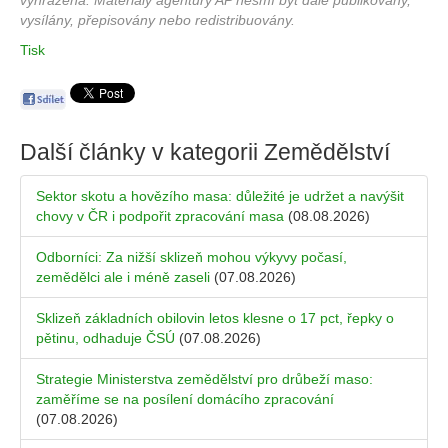
vyhrazena. Materiály agentury AP nesmí být dále publikovány,
vysílány, přepisovány nebo redistribuovány.
Tisk
Další články v kategorii
Zemědělství
Sektor skotu a hovězího masa: důležité je udržet a navýšit
chovy v ČR i podpořit zpracování masa
(08.08.2026)
Odborníci: Za nižší sklizeň mohou výkyvy počasí,
zemědělci ale i méně zaseli
(07.08.2026)
Sklizeň základních obilovin letos klesne o 17 pct, řepky o
pětinu, odhaduje ČSÚ
(07.08.2026)
Strategie Ministerstva zemědělství pro drůbeží maso:
zaměříme se na posílení domácího zpracování
(07.08.2026)