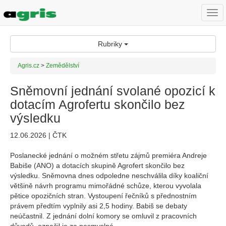
Togg
navi
Rubriky
Agris.cz
>
Zemědělství
Sněmovní jednání svolané opozicí k
dotacím Agrofertu skončilo bez
výsledku
12.06.2026 | ČTK
Poslanecké jednání o možném střetu zájmů premiéra Andreje
Babiše (ANO) a dotacích skupině Agrofert skončilo bez
výsledku. Sněmovna dnes odpoledne neschválila díky koaliční
většině návrh programu mimořádné schůze, kterou vyvolala
pětice opozičních stran. Vystoupení řečníků s přednostním
právem předtím vyplnily asi 2,5 hodiny. Babiš se debaty
neúčastnil. Z jednání dolní komory se omluvil z pracovních