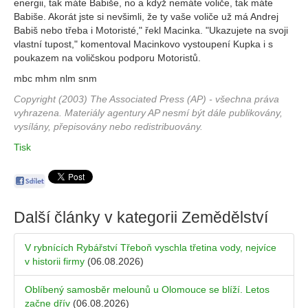
energii, tak máte Babiše, no a když nemáte voliče, tak máte
Babiše. Akorát jste si nevšimli, že ty vaše voliče už má Andrej
Babiš nebo třeba i Motoristé," řekl Macinka. "Ukazujete na svoji
vlastní tupost," komentoval Macinkovo vystoupení Kupka i s
poukazem na voličskou podporu Motoristů.
mbc mhm nlm snm
Copyright (2003) The Associated Press (AP) - všechna práva
vyhrazena. Materiály agentury AP nesmí být dále publikovány,
vysílány, přepisovány nebo redistribuovány.
Tisk
Další články v kategorii
Zemědělství
V rybnících Rybářství Třeboň vyschla třetina vody, nejvíce
v historii firmy
(06.08.2026)
Oblíbený samosběr melounů u Olomouce se blíží. Letos
začne dřív
(06.08.2026)