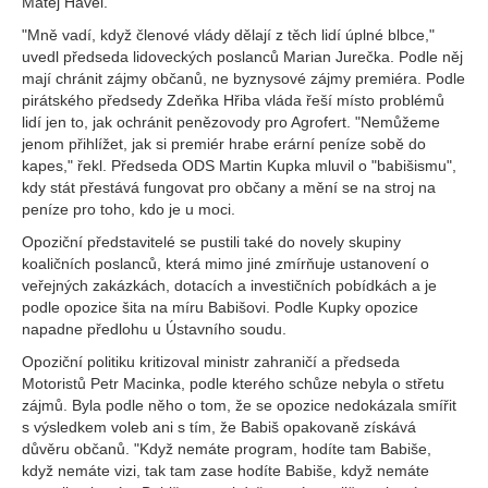
Matěj Havel.
"Mně vadí, když členové vlády dělají z těch lidí úplné blbce,"
uvedl předseda lidoveckých poslanců Marian Jurečka. Podle něj
mají chránit zájmy občanů, ne byznysové zájmy premiéra. Podle
pirátského předsedy Zdeňka Hřiba vláda řeší místo problémů
lidí jen to, jak ochránit penězovody pro Agrofert. "Nemůžeme
jenom přihlížet, jak si premiér hrabe erární peníze sobě do
kapes," řekl. Předseda ODS Martin Kupka mluvil o "babišismu",
kdy stát přestává fungovat pro občany a mění se na stroj na
peníze pro toho, kdo je u moci.
Opoziční představitelé se pustili také do novely skupiny
koaličních poslanců, která mimo jiné zmírňuje ustanovení o
veřejných zakázkách, dotacích a investičních pobídkách a je
podle opozice šita na míru Babišovi. Podle Kupky opozice
napadne předlohu u Ústavního soudu.
Opoziční politiku kritizoval ministr zahraničí a předseda
Motoristů Petr Macinka, podle kterého schůze nebyla o střetu
zájmů. Byla podle něho o tom, že se opozice nedokázala smířit
s výsledkem voleb ani s tím, že Babiš opakovaně získává
důvěru občanů. "Když nemáte program, hodíte tam Babiše,
když nemáte vizi, tak tam zase hodíte Babiše, když nemáte