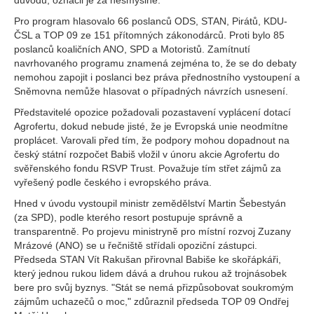
důvodů, označil je za nesmyslné.
Pro program hlasovalo 66 poslanců ODS, STAN, Pirátů, KDU-
ČSL a TOP 09 ze 151 přítomných zákonodárců. Proti bylo 85
poslanců koaličních ANO, SPD a Motoristů. Zamítnutí
navrhovaného programu znamená zejména to, že se do debaty
nemohou zapojit i poslanci bez práva přednostního vystoupení a
Sněmovna nemůže hlasovat o případných návrzích usnesení.
Představitelé opozice požadovali pozastavení vyplácení dotací
Agrofertu, dokud nebude jisté, že je Evropská unie neodmítne
proplácet. Varovali před tím, že podpory mohou dopadnout na
český státní rozpočet Babiš vložil v únoru akcie Agrofertu do
svěřenského fondu RSVP Trust. Považuje tím střet zájmů za
vyřešený podle českého i evropského práva.
Hned v úvodu vystoupil ministr zemědělství Martin Šebestyán
(za SPD), podle kterého resort postupuje správně a
transparentně. Po projevu ministryně pro místní rozvoj Zuzany
Mrázové (ANO) se u řečniště střídali opoziční zástupci.
Předseda STAN Vít Rakušan přirovnal Babiše ke skořápkáři,
který jednou rukou lidem dává a druhou rukou až trojnásobek
bere pro svůj byznys. "Stát se nemá přizpůsobovat soukromým
zájmům uchazečů o moc," zdůraznil předseda TOP 09 Ondřej