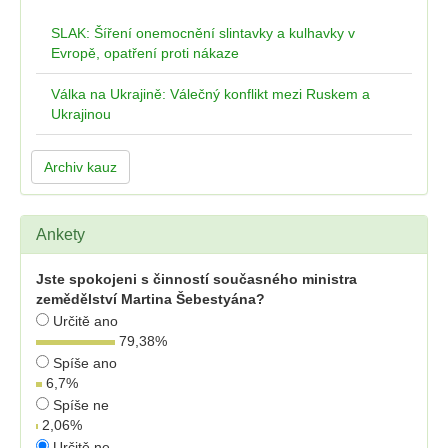
SLAK: Šíření onemocnění slintavky a kulhavky v
Evropě, opatření proti nákaze
Válka na Ukrajině: Válečný konflikt mezi Ruskem a
Ukrajinou
Archiv kauz
Ankety
Jste spokojeni s činností současného ministra
zemědělství Martina Šebestyána?
Určitě ano
79,38
%
Spíše ano
6,7
%
Spíše ne
2,06
%
Určitě ne