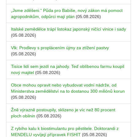
„Jsme zděšeni.“ Půda pro Babiše, nový zákon má pomoct
agropodnikům, odpůrci mají plán
(05.08.2026)
Italské zemědělce trápí listokaz japonský ničící vinice i sady
(05.08.2026)
Vlk: Prodlevy s proplácením újmy za ztížení pastvy
(05.08.2026)
Tisíce lidí sem jezdí na jahody. Teď oblíbenou farmu koupil
nový majitel
(05.08.2026)
Obce mohou opravit nebo vybudovat vodní nádrže, od
Ministerstva zemědělství na to dostanou 300 miliónů korun
(05.08.2026)
Žně výrazně postoupily, sklizeno je víc než 80 procent
ploch obilnin
(05.08.2026)
Z rybího kalu k biostimulantu pro pěstitele. Doktorandi z
MENDELU vyvíjejí přípravek FISHIT
(05.08.2026)