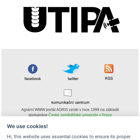
Agrární WWW portál AGRIS vznikl v roce 1999 na základě
spolupráce
České zemědělské univerzity v Praze
s
Ministerstvem zemědělství ČR
We use cookies!
© Copyright AGRIS 2000-2026 -
ISSN 1213-1369
- Publikování a šíření
Hi, this website uses essential cookies to ensure its proper
obsahu agrárního WWW portálu AGRIS je možné