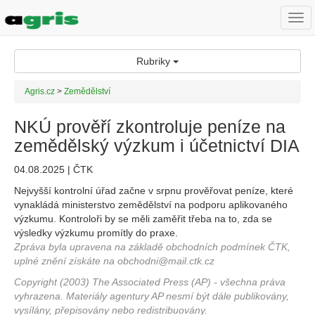
Togg
navi
Rubriky
Agris.cz
>
Zemědělství
NKÚ prověří zkontroluje peníze na
zemědělský výzkum i účetnictví DIA
04.08.2025 | ČTK
Nejvyšší kontrolní úřad začne v srpnu prověřovat peníze, které
vynakládá ministerstvo zemědělství na podporu aplikovaného
výzkumu. Kontroloři by se měli zaměřit třeba na to, zda se
výsledky výzkumu promítly do praxe.
Zpráva byla upravena na základě obchodních podmínek ČTK,
uplné znění získáte na obchodni@mail.ctk.cz
Copyright (2003) The Associated Press (AP) - všechna práva
vyhrazena. Materiály agentury AP nesmí být dále publikovány,
vysílány, přepisovány nebo redistribuovány.