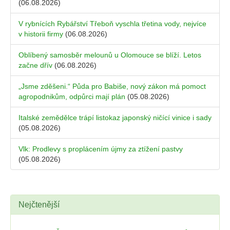
(06.08.2026)
V rybnících Rybářství Třeboň vyschla třetina vody, nejvíce
v historii firmy
(06.08.2026)
Oblíbený samosběr melounů u Olomouce se blíží. Letos
začne dřív
(06.08.2026)
„Jsme zděšeni.“ Půda pro Babiše, nový zákon má pomoct
agropodnikům, odpůrci mají plán
(05.08.2026)
Italské zemědělce trápí listokaz japonský ničící vinice i sady
(05.08.2026)
Vlk: Prodlevy s proplácením újmy za ztížení pastvy
(05.08.2026)
Nejčtenější