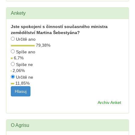
Ankety
Jste spokojeni s činností současného ministra
zemědělství Martina Šebestyána?
Určitě ano
79,38
%
Spíše ano
6,7
%
Spíše ne
2,06
%
Určitě ne
11,85
%
Archiv Anket
O Agrisu