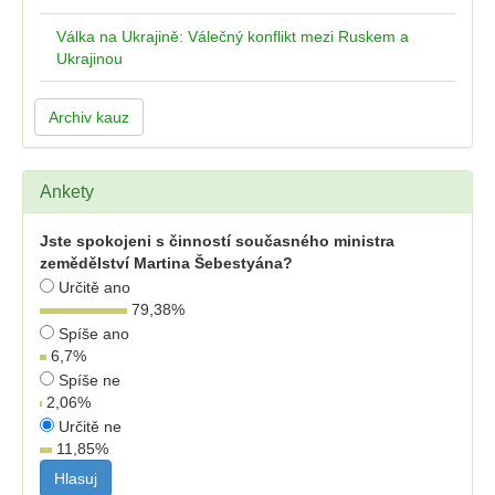
Válka na Ukrajině: Válečný konflikt mezi Ruskem a
Ukrajinou
Archiv kauz
Ankety
Jste spokojeni s činností současného ministra
zemědělství Martina Šebestyána?
Určitě ano
79,38
%
Spíše ano
6,7
%
Spíše ne
2,06
%
Určitě ne
11,85
%