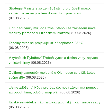
Strategie Ministerstva zemědělství pro drůbeží maso:
zaměříme se na posílení domácího zpracování
(07.08.2026)
Obří náduvníky míří do Plzně. Stanou se základem nové
máčírny ječmene v Plzeňském Prazdroji
(07.08.2026)
Tepelný stres se projevuje už při teplotách 28 °C
(06.08.2026)
V rybnících Rybářství Třeboň vyschla třetina vody, nejvíce
v historii firmy
(06.08.2026)
Oblíbený samosběr melounů u Olomouce se blíží. Letos
začne dřív
(06.08.2026)
„Jsme zděšeni.“ Půda pro Babiše, nový zákon má pomoct
agropodnikům, odpůrci mají plán
(05.08.2026)
Italské zemědělce trápí listokaz japonský ničící vinice i sady
(05.08.2026)