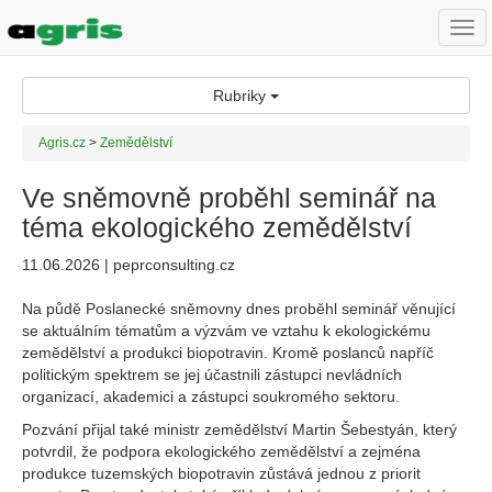
Togg
navi
Rubriky
Agris.cz
>
Zemědělství
Ve sněmovně proběhl seminář na
téma ekologického zemědělství
11.06.2026 | peprconsulting.cz
Na půdě Poslanecké sněmovny dnes proběhl seminář věnující
se aktuálním tématům a výzvám ve vztahu k ekologickému
zemědělství a produkci biopotravin. Kromě poslanců napříč
politickým spektrem se jej účastnili zástupci nevládních
organizací, akademici a zástupci soukromého sektoru.
Pozvání přijal také ministr zemědělství Martin Šebestyán, který
potvrdil, že podpora ekologického zemědělství a zejména
produkce tuzemských biopotravin zůstává jednou z priorit