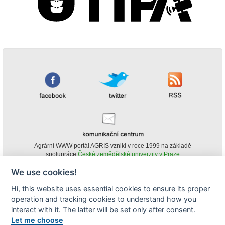
Agrární WWW portál AGRIS vznikl v roce 1999 na základě
spolupráce
České zemědělské univerzity v Praze
s
Ministerstvem zemědělství ČR
We use cookies!
© Copyright AGRIS 2000-2026 -
ISSN 1213-1369
- Publikování a šíření
Hi, this website uses essential cookies to ensure its proper
obsahu agrárního WWW portálu AGRIS je možné
operation and tracking cookies to understand how you
(pokud není uvedeno jinak) pouze za podmínky uvedení zdroje v podobě
www.agris.cz a data publikace v AGRISu.
interact with it. The latter will be set only after consent.
cookies
Let me choose