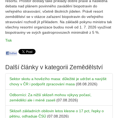
resortu. Prostor dostaly také příklady dobré praxe a následná
debata nad plánem povinného zavádění biopotravin do
veřejného stravování, včetně školních jídelen. Právě resort
zemědělství se v otázce zařazení biopotravin do veřejného
stravování rozhodl jít příkladem. Na základě pokynu ministra tak
všechny resortní organizace budou nově od 1. 7. 2026 využívat
biopotraviny ve svých gastroprovozech minimálně z 5 %.
Tisk
Další články v kategorii
Zemědělství
Sektor skotu a hovězího masa: důležité je udržet a navýšit
chovy v ČR i podpořit zpracování masa
(08.08.2026)
Odborníci: Za nižší sklizeň mohou výkyvy počasí,
zemědělci ale i méně zaseli
(07.08.2026)
Sklizeň základních obilovin letos klesne o 17 pct, řepky o
pětinu, odhaduje ČSÚ
(07.08.2026)