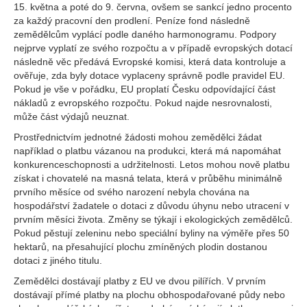
15. května a poté do 9. června, ovšem se sankcí jedno procento
za každý pracovní den prodlení. Peníze fond následně
zemědělcům vyplácí podle daného harmonogramu. Podpory
nejprve vyplatí ze svého rozpočtu a v případě evropských dotací
následně věc předává Evropské komisi, která data kontroluje a
ověřuje, zda byly dotace vyplaceny správně podle pravidel EU.
Pokud je vše v pořádku, EU proplatí Česku odpovídající část
nákladů z evropského rozpočtu. Pokud najde nesrovnalosti,
může část výdajů neuznat.
Prostřednictvím jednotné žádosti mohou zemědělci žádat
například o platbu vázanou na produkci, která má napomáhat
konkurenceschopnosti a udržitelnosti. Letos mohou nově platbu
získat i chovatelé na masná telata, která v průběhu minimálně
prvního měsíce od svého narození nebyla chována na
hospodářství žadatele o dotaci z důvodu úhynu nebo utracení v
prvním měsíci života. Změny se týkají i ekologických zemědělců.
Pokud pěstují zeleninu nebo speciální byliny na výměře přes 50
hektarů, na přesahující plochu zmíněných plodin dostanou
dotaci z jiného titulu.
Zemědělci dostávají platby z EU ve dvou pilířích. V prvním
dostávají přímé platby na plochu obhospodařované půdy nebo