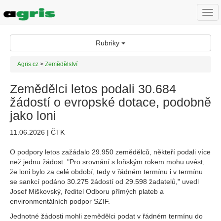
Togg
navi
Rubriky
Agris.cz
>
Zemědělství
Zemědělci letos podali 30.684
žádostí o evropské dotace, podobně
jako loni
11.06.2026 | ČTK
O podpory letos zažádalo 29.950 zemědělců, někteří podali více
než jednu žádost. "Pro srovnání s loňským rokem mohu uvést,
že loni bylo za celé období, tedy v řádném termínu i v termínu
se sankcí podáno 30.275 žádostí od 29.598 žadatelů," uvedl
Josef Miškovský, ředitel Odboru přímých plateb a
environmentálních podpor SZIF.
Jednotné žádosti mohli zemědělci podat v řádném termínu do