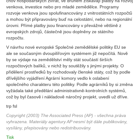
chov hospodářských zvířat, ve druhém získávají platby na rozvoj
venkova, investice nebo pro mladé zemědělce. Programy
rozvoje venkova jsou spolufinancovány z vnitrostátních rozpočtů
a mohou být připravovány buď na celostátní, nebo na regionální
úrovni. Přímé platby jsou financovány v převážné většině z
evropských zdrojů, částečně jsou doplněny ze státního
rozpočtu.
V návrhu nové evropské Společné zemědělské politiky EU se
ale se současným dvoupilířovým systémem již nepočítá. Nově
by se výdaje na zemědělství měly stát součástí širších
rozpočtových balíků, v nichž by soutěžily s jinými projekty. O
přidělení prostředků by rozhodovaly členské státy, což by podle
dřívějšího vyjádření Agrární komory vedlo k oslabení
společného charakteru této politiky. Podle agrárníků by si změna
vyžádala také předělání administrativně-kontrolních systémů,
což by byl časově i nákladově náročný projekt, uvedli už dříve.
trp fsl
Copyright (2003) The Associated Press (AP) - všechna práva
vyhrazena. Materiály agentury AP nesmí být dále publikovány,
vysílány, přepisovány nebo redistribuovány.
Tisk