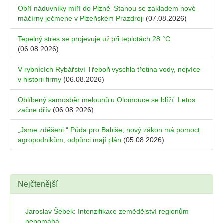
Obří náduvníky míří do Plzně. Stanou se základem nové
máčírny ječmene v Plzeňském Prazdroji
(07.08.2026)
Tepelný stres se projevuje už při teplotách 28 °C
(06.08.2026)
V rybnících Rybářství Třeboň vyschla třetina vody, nejvíce
v historii firmy
(06.08.2026)
Oblíbený samosběr melounů u Olomouce se blíží. Letos
začne dřív
(06.08.2026)
„Jsme zděšeni.“ Půda pro Babiše, nový zákon má pomoct
agropodnikům, odpůrci mají plán
(05.08.2026)
Nejčtenější
Jaroslav Šebek: Intenzifikace zemědělství regionům
nepomáhá