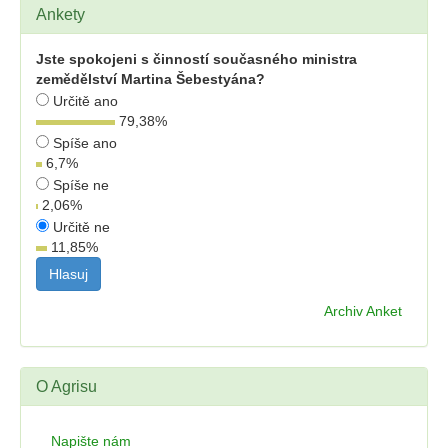
Ankety
Jste spokojeni s činností současného ministra
zemědělství Martina Šebestyána?
Určitě ano
79,38
%
Spíše ano
6,7
%
Spíše ne
2,06
%
Určitě ne
11,85
%
Archiv Anket
O Agrisu
Napište nám