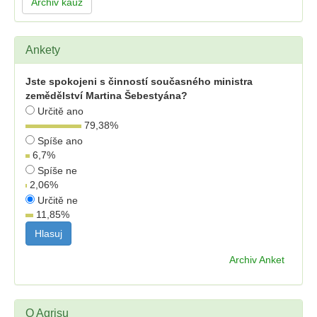
Archiv kauz
Ankety
Jste spokojeni s činností současného ministra
zemědělství Martina Šebestyána?
Určitě ano
79,38
%
Spíše ano
6,7
%
Spíše ne
2,06
%
Určitě ne
11,85
%
Archiv Anket
O Agrisu