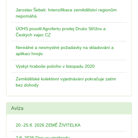
Jaroslav Šebek: Intenzifikace zemědělství regionům
nepomáhá
ÚOHS povolil Agrofertu prodej Druko Střížov a
Českých vajec CZ
Nereálné a nesmyslné požadavky na skladování a
aplikaci hnojiv
Výskyt hraboše polního v listopadu 2020
Zemědělské kolektivní vyjednávání pokračuje zatím
bez dohody
Avíza
20.-25.8. 2026 ZEMĚ ŽIVITELKA
2.9. 2026 Den ve vinohradu