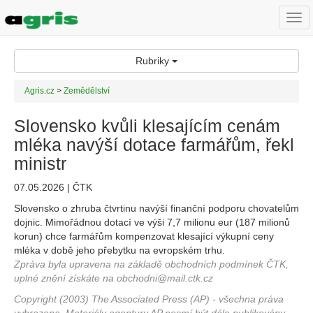
Togg
navi
Rubriky
Agris.cz
>
Zemědělství
Slovensko kvůli klesajícím cenám
mléka navýší dotace farmářům, řekl
ministr
07.05.2026 | ČTK
Slovensko o zhruba čtvrtinu navýší finanční podporu chovatelům
dojnic. Mimořádnou dotací ve výši 7,7 milionu eur (187 milionů
korun) chce farmářům kompenzovat klesající výkupní ceny
mléka v době jeho přebytku na evropském trhu.
Zpráva byla upravena na základě obchodních podmínek ČTK,
uplné znění získáte na obchodni@mail.ctk.cz
Copyright (2003) The Associated Press (AP) - všechna práva