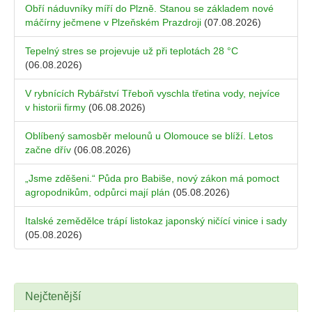
Obří náduvníky míří do Plzně. Stanou se základem nové
máčírny ječmene v Plzeňském Prazdroji
(07.08.2026)
Tepelný stres se projevuje už při teplotách 28 °C
(06.08.2026)
V rybnících Rybářství Třeboň vyschla třetina vody, nejvíce
v historii firmy
(06.08.2026)
Oblíbený samosběr melounů u Olomouce se blíží. Letos
začne dřív
(06.08.2026)
„Jsme zděšeni.“ Půda pro Babiše, nový zákon má pomoct
agropodnikům, odpůrci mají plán
(05.08.2026)
Italské zemědělce trápí listokaz japonský ničící vinice i sady
(05.08.2026)
Nejčtenější