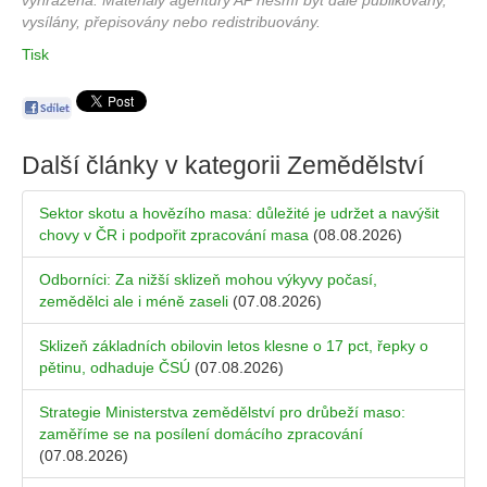
vyhrazena. Materiály agentury AP nesmí být dále publikovány,
vysílány, přepisovány nebo redistribuovány.
Tisk
Další články v kategorii
Zemědělství
Sektor skotu a hovězího masa: důležité je udržet a navýšit
chovy v ČR i podpořit zpracování masa
(08.08.2026)
Odborníci: Za nižší sklizeň mohou výkyvy počasí,
zemědělci ale i méně zaseli
(07.08.2026)
Sklizeň základních obilovin letos klesne o 17 pct, řepky o
pětinu, odhaduje ČSÚ
(07.08.2026)
Strategie Ministerstva zemědělství pro drůbeží maso:
zaměříme se na posílení domácího zpracování
(07.08.2026)