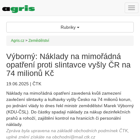
Togg
navi
Rubriky
Agris.cz
>
Zemědělství
Výborný: Náklady na mimořádná
opatření proti slintavce vyšly ČR na
74 milionů Kč
19.06.2025 | ČTK
Náklady na mimořádná opatření zavedená kvůli zamezení
zavlečení slintavky a kulhavky vyšly Česko na 74 milionů korun,
po jednání vlády to dnes řekl ministr zemědělství Marek Výborný
(KDU-ČSL). Do částky spadají náklady za nákup dezinfekčních
prahů a rohoží, zajištění kontrol na hranicích či personální
náklady.
Zpráva byla upravena na základě obchodních podmínek ČTK,
uplné znění získáte na obchodni@mail.ctk.cz