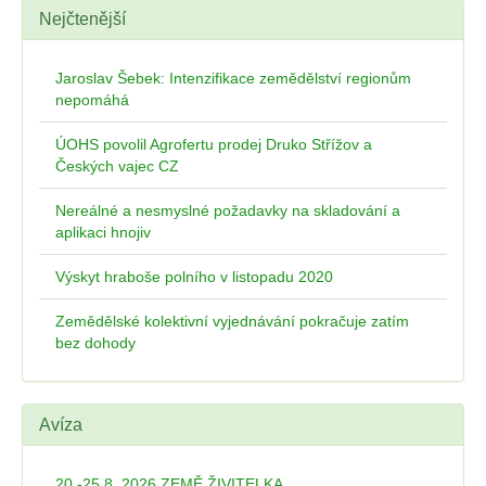
Nejčtenější
Jaroslav Šebek: Intenzifikace zemědělství regionům
nepomáhá
ÚOHS povolil Agrofertu prodej Druko Střížov a
Českých vajec CZ
Nereálné a nesmyslné požadavky na skladování a
aplikaci hnojiv
Výskyt hraboše polního v listopadu 2020
Zemědělské kolektivní vyjednávání pokračuje zatím
bez dohody
Avíza
20.-25.8. 2026 ZEMĚ ŽIVITELKA