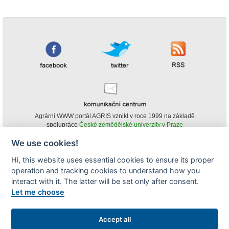
Agrární WWW portál AGRIS vznikl v roce 1999 na základě
spolupráce
České zemědělské univerzity v Praze
s
Ministerstvem zemědělství ČR
We use cookies!
© Copyright AGRIS 2000-2026 -
ISSN 1213-1369
- Publikování a šíření
Hi, this website uses essential cookies to ensure its proper
obsahu agrárního WWW portálu AGRIS je možné
operation and tracking cookies to understand how you
(pokud není uvedeno jinak) pouze za podmínky uvedení zdroje v podobě
www.agris.cz a data publikace v AGRISu.
interact with it. The latter will be set only after consent.
cookies
Let me choose
Zobrazit desktopovou verzi
Accept all