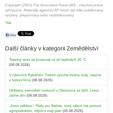
Copyright (2003) The Associated Press (AP) - všechna práva
vyhrazena. Materiály agentury AP nesmí být dále publikovány,
vysílány, přepisovány nebo redistribuovány.
Tisk
Další články v kategorii
Zemědělství
Tepelný stres se projevuje už při teplotách 28 °C
(06.08.2026)
V rybnících Rybářství Třeboň vyschla třetina vody, nejvíce
v historii firmy
(06.08.2026)
Oblíbený samosběr melounů u Olomouce se blíží. Letos
začne dřív
(06.08.2026)
„Jsme zděšeni.“ Půda pro Babiše, nový zákon má pomoct
agropodnikům, odpůrci mají plán
(05.08.2026)