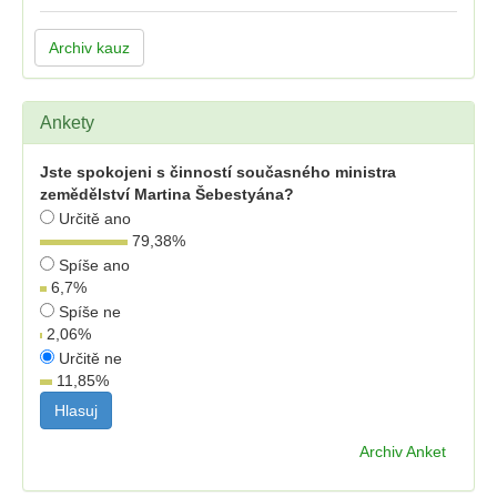
Archiv kauz
Ankety
Jste spokojeni s činností současného ministra
zemědělství Martina Šebestyána?
Určitě ano
79,38
%
Spíše ano
6,7
%
Spíše ne
2,06
%
Určitě ne
11,85
%
Archiv Anket