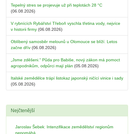
Tepelný stres se projevuje už při teplotách 28 °C
(06.08.2026)
V rybnících Rybářství Třeboň vyschla třetina vody, nejvíce
v historii firmy
(06.08.2026)
Oblíbený samosběr melounů u Olomouce se blíží. Letos
začne dřív
(06.08.2026)
„Jsme zděšeni.“ Půda pro Babiše, nový zákon má pomoct
agropodnikům, odpůrci mají plán
(05.08.2026)
Italské zemědělce trápí listokaz japonský ničící vinice i sady
(05.08.2026)
Nejčtenější
Jaroslav Šebek: Intenzifikace zemědělství regionům
nepomáhá