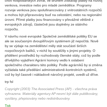
chov hospodářských zvířat, ve druhém získávají platby na rozvoj
venkova, investice nebo pro mladé zemědělce. Programy
rozvoje venkova jsou spolufinancovány z vnitrostátních rozpočtů
a mohou být připravovány buď na celostátní, nebo na regionální
úrovni. Přímé platby jsou financovány v převážné většině z
evropských zdrojů, částečně jsou doplněny ze státního
rozpočtu.
V návrhu nové evropské Společné zemědělské politiky EU se
ale se současným dvoupilířovým systémem již nepočítá. Nově
by se výdaje na zemědělství měly stát součástí širších
rozpočtových balíků, v nichž by soutěžily s jinými projekty. O
přidělení prostředků by rozhodovaly členské státy, což by podle
dřívějšího vyjádření Agrární komory vedlo k oslabení
společného charakteru této politiky. Podle agrárníků by si změna
vyžádala také předělání administrativně-kontrolních systémů,
což by byl časově i nákladově náročný projekt, uvedli už dříve.
trp fsl
Copyright (2003) The Associated Press (AP) - všechna práva
vyhrazena. Materiály agentury AP nesmí být dále publikovány,
vysílány, přepisovány nebo redistribuovány.
Tisk