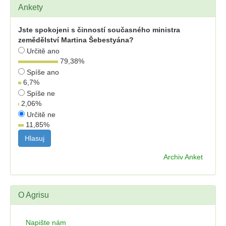
Ankety
Jste spokojeni s činností současného ministra
zemědělství Martina Šebestyána?
Určitě ano
79,38
%
Spíše ano
6,7
%
Spíše ne
2,06
%
Určitě ne
11,85
%
Archiv Anket
O Agrisu
Napište nám