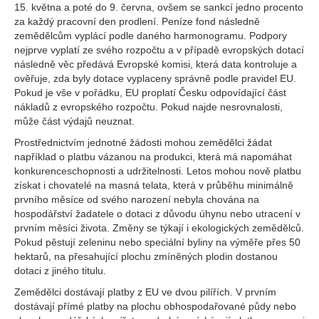
15. května a poté do 9. června, ovšem se sankcí jedno procento
za každý pracovní den prodlení. Peníze fond následně
zemědělcům vyplácí podle daného harmonogramu. Podpory
nejprve vyplatí ze svého rozpočtu a v případě evropských dotací
následně věc předává Evropské komisi, která data kontroluje a
ověřuje, zda byly dotace vyplaceny správně podle pravidel EU.
Pokud je vše v pořádku, EU proplatí Česku odpovídající část
nákladů z evropského rozpočtu. Pokud najde nesrovnalosti,
může část výdajů neuznat.
Prostřednictvím jednotné žádosti mohou zemědělci žádat
například o platbu vázanou na produkci, která má napomáhat
konkurenceschopnosti a udržitelnosti. Letos mohou nově platbu
získat i chovatelé na masná telata, která v průběhu minimálně
prvního měsíce od svého narození nebyla chována na
hospodářství žadatele o dotaci z důvodu úhynu nebo utracení v
prvním měsíci života. Změny se týkají i ekologických zemědělců.
Pokud pěstují zeleninu nebo speciální byliny na výměře přes 50
hektarů, na přesahující plochu zmíněných plodin dostanou
dotaci z jiného titulu.
Zemědělci dostávají platby z EU ve dvou pilířích. V prvním
dostávají přímé platby na plochu obhospodařované půdy nebo