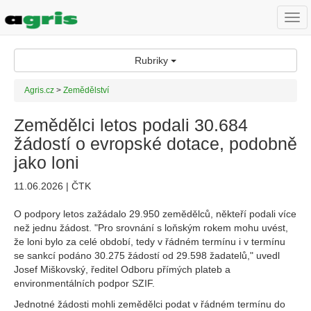
Togg
navi
Rubriky
Agris.cz
>
Zemědělství
Zemědělci letos podali 30.684
žádostí o evropské dotace, podobně
jako loni
11.06.2026 | ČTK
O podpory letos zažádalo 29.950 zemědělců, někteří podali více
než jednu žádost. "Pro srovnání s loňským rokem mohu uvést,
že loni bylo za celé období, tedy v řádném termínu i v termínu
se sankcí podáno 30.275 žádostí od 29.598 žadatelů," uvedl
Josef Miškovský, ředitel Odboru přímých plateb a
environmentálních podpor SZIF.
Jednotné žádosti mohli zemědělci podat v řádném termínu do