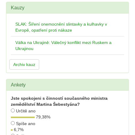
Kauzy
SLAK: Šíření onemocnění slintavky a kulhavky v
Evropě, opatření proti nákaze
Válka na Ukrajině: Válečný konflikt mezi Ruskem a
Ukrajinou
Archiv kauz
Ankety
Jste spokojeni s činností současného ministra
zemědělství Martina Šebestyána?
Určitě ano
79,38
%
Spíše ano
6,7
%