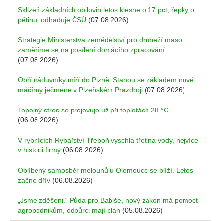
Sklizeň základních obilovin letos klesne o 17 pct, řepky o
pětinu, odhaduje ČSÚ
(07.08.2026)
Strategie Ministerstva zemědělství pro drůbeží maso:
zaměříme se na posílení domácího zpracování
(07.08.2026)
Obří náduvníky míří do Plzně. Stanou se základem nové
máčírny ječmene v Plzeňském Prazdroji
(07.08.2026)
Tepelný stres se projevuje už při teplotách 28 °C
(06.08.2026)
V rybnících Rybářství Třeboň vyschla třetina vody, nejvíce
v historii firmy
(06.08.2026)
Oblíbený samosběr melounů u Olomouce se blíží. Letos
začne dřív
(06.08.2026)
„Jsme zděšeni.“ Půda pro Babiše, nový zákon má pomoct
agropodnikům, odpůrci mají plán
(05.08.2026)