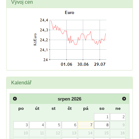
Vývoj cen
Kalendář
srpen
2026
po
út
st
čt
pá
so
ne
1
2
3
4
5
6
7
8
9
10
11
12
13
14
15
16