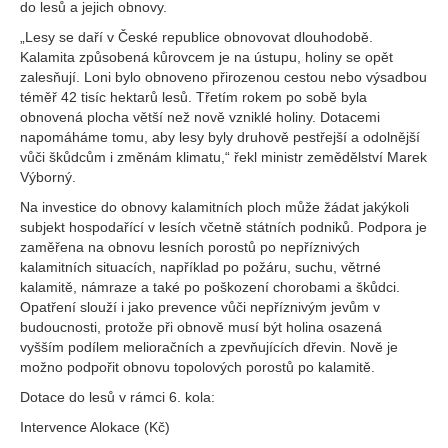
do lesů a jejich obnovy.
„Lesy se daří v České republice obnovovat dlouhodobě.
Kalamita způsobená kůrovcem je na ústupu, holiny se opět
zalesňují. Loni bylo obnoveno přirozenou cestou nebo výsadbou
téměř 42 tisíc hektarů lesů. Třetím rokem po sobě byla
obnovená plocha větší než nově vzniklé holiny. Dotacemi
napomáháme tomu, aby lesy byly druhově pestřejší a odolnější
vůči škůdcům i změnám klimatu,“ řekl ministr zemědělství Marek
Výborný.
Na investice do obnovy kalamitních ploch může žádat jakýkoli
subjekt hospodařící v lesích včetně státních podniků. Podpora je
zaměřena na obnovu lesních porostů po nepříznivých
kalamitních situacích, například po požáru, suchu, větrné
kalamitě, námraze a také po poškození chorobami a škůdci.
Opatření slouží i jako prevence vůči nepříznivým jevům v
budoucnosti, protože při obnově musí být holina osazená
vyšším podílem melioračních a zpevňujících dřevin. Nově je
možno podpořit obnovu topolových porostů po kalamitě.
Dotace do lesů v rámci 6. kola:
Intervence Alokace (Kč)