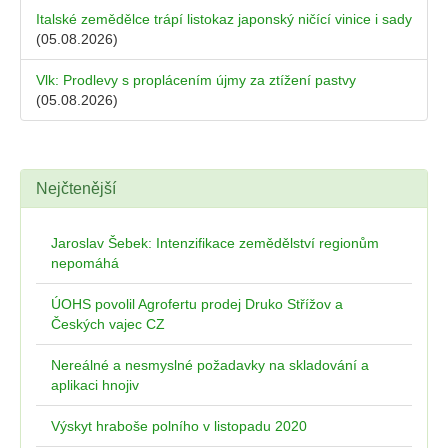
Italské zemědělce trápí listokaz japonský ničící vinice i sady
(05.08.2026)
Vlk: Prodlevy s proplácením újmy za ztížení pastvy
(05.08.2026)
Nejčtenější
Jaroslav Šebek: Intenzifikace zemědělství regionům
nepomáhá
ÚOHS povolil Agrofertu prodej Druko Střížov a
Českých vajec CZ
Nereálné a nesmyslné požadavky na skladování a
aplikaci hnojiv
Výskyt hraboše polního v listopadu 2020