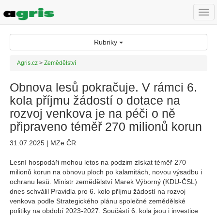
Togg
navi
Rubriky
Agris.cz
>
Zemědělství
Obnova lesů pokračuje. V rámci 6.
kola příjmu žádostí o dotace na
rozvoj venkova je na péči o ně
připraveno téměř 270 milionů korun
31.07.2025 | MZe ČR
Lesní hospodáři mohou letos na podzim získat téměř 270
milionů korun na obnovu ploch po kalamitách, novou výsadbu i
ochranu lesů. Ministr zemědělství Marek Výborný (KDU-ČSL)
dnes schválil Pravidla pro 6. kolo příjmu žádostí na rozvoj
venkova podle Strategického plánu společné zemědělské
politiky na období 2023-2027. Součástí 6. kola jsou i investice