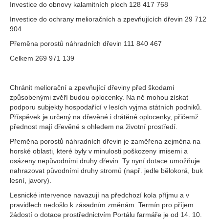
Investice do obnovy kalamitních ploch 128 417 768
Investice do ochrany melioračních a zpevňujících dřevin 29 712
904
Přeměna porostů náhradních dřevin 111 840 467
Celkem 269 971 139
Chránit meliorační a zpevňující dřeviny před škodami
způsobenými zvěří budou oplocenky. Na ně mohou získat
podporu subjekty hospodařící v lesích vyjma státních podniků.
Příspěvek je určený na dřevěné i drátěné oplocenky, přičemž
přednost mají dřevěné s ohledem na životní prostředí.
Přeměna porostů náhradních dřevin je zaměřena zejména na
horské oblasti, které byly v minulosti poškozeny imisemi a
osázeny nepůvodními druhy dřevin. Ty nyní dotace umožňuje
nahrazovat původními druhy stromů (např. jedle bělokorá, buk
lesní, javory).
Lesnické intervence navazují na předchozí kola příjmu a v
pravidlech nedošlo k zásadním změnám. Termín pro příjem
žádostí o dotace prostřednictvím Portálu farmáře je od 14. 10.