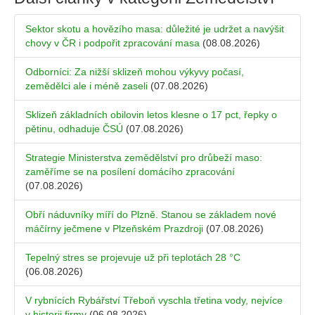
Sektor skotu a hovězího masa: důležité je udržet a navýšit
chovy v ČR i podpořit zpracování masa
(08.08.2026)
Odborníci: Za nižší sklizeň mohou výkyvy počasí,
zemědělci ale i méně zaseli
(07.08.2026)
Sklizeň základních obilovin letos klesne o 17 pct, řepky o
pětinu, odhaduje ČSÚ
(07.08.2026)
Strategie Ministerstva zemědělství pro drůbeží maso:
zaměříme se na posílení domácího zpracování
(07.08.2026)
Obří náduvníky míří do Plzně. Stanou se základem nové
máčírny ječmene v Plzeňském Prazdroji
(07.08.2026)
Tepelný stres se projevuje už při teplotách 28 °C
(06.08.2026)
V rybnících Rybářství Třeboň vyschla třetina vody, nejvíce
v historii firmy
(06.08.2026)