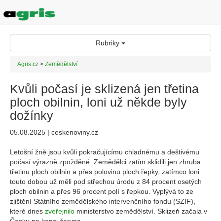
Rubriky
Agris.cz
>
Zemědělství
Kvůli počasí je sklizená jen třetina
ploch obilnin, loni už někde byly
dožínky
05.08.2025 | ceskenoviny.cz
Letošní žně jsou kvůli pokračujícímu chladnému a deštivému
počasí výrazně zpožděné. Zemědělci zatím sklidili jen zhruba
třetinu ploch obilnin a přes polovinu ploch řepky, zatímco loni
touto dobou už měli pod střechou úrodu z 84 procent osetých
ploch obilnin a přes 96 procent polí s řepkou. Vyplývá to ze
zjištění Státního zemědělského intervenčního fondu (SZIF),
které dnes
zveřejnilo
ministerstvo zemědělství. Sklizeň začala v