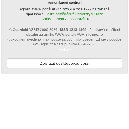
Agrární WWW portál AGRIS vznikl v roce 1999 na základě
spolupráce
České zemědělské univerzity v Praze
s
Ministerstvem zemědělství ČR
© Copyright AGRIS 2000-2026 -
ISSN 1213-1369
- Publikování a šíření
obsahu agrárního WWW portálu AGRIS je možné
(pokud není uvedeno jinak) pouze za podmínky uvedení zdroje v podobě
www.agris.cz a data publikace v AGRISu.
cookies
Zobrazit desktopovou verzi