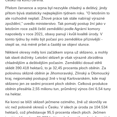
Česku na konci června.
Přelom července a srpna byl nezvykle chladný a deštivý, jindy
přitom bývá statisticky nejteplejším týdnem roku. "O letošním to
ale rozhodně neplatí. Žňové práce tak stále nabírají výrazné
zpoždění," uvedlo ministerstvo. Tak pomalý postup žní jako v
letošním roce zažili čeští zemědělci podle Agrární komory
naposledy v roce 2021, obavy panují i kvůli kvalitě úrody. V
tomto týdnu by mělo být počasí pro zemědělce příznivější -
oteplí se, má méně pršet a častěji se objeví slunce.
Některé okresy měly loni začátkem srpna už sklizeno, a mohly
tak slavit dožínky. Letošní sklizeň je však výrazně zbrzděna
chladnějším a deštivějším počasím. Zemědělci dosud stihli
sklidit 390.418 hektarů, to je 32,45 procenta ploch obilnin. Za
polovinou sklizně obilnin je Jihomoravský, Zlínský a Olomoucký
kraj, nejpomaleji postupují žně v kraji Karlovarském, kde mají
sklizeno jen ze sedmi procent ploch obilnin. Celková produkce
obilnin přesáhla 2,55 milionu tun, průměrný výnos činí 6,54 tuny
na hektar.
Ke konci se blíží sklizeň ječmene ozimého, žně už skončily ve
víc než polovině okresů v Česku. V silech je úroda ze 104.534
hektarů, což představuje 95,5 procenta všech ploch. Ječmen