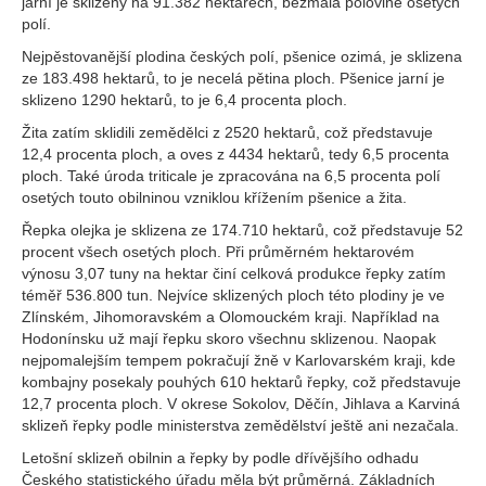
jarní je sklizený na 91.382 hektarech, bezmála polovině osetých
polí.
Nejpěstovanější plodina českých polí, pšenice ozimá, je sklizena
ze 183.498 hektarů, to je necelá pětina ploch. Pšenice jarní je
sklizeno 1290 hektarů, to je 6,4 procenta ploch.
Žita zatím sklidili zemědělci z 2520 hektarů, což představuje
12,4 procenta ploch, a oves z 4434 hektarů, tedy 6,5 procenta
ploch. Také úroda triticale je zpracována na 6,5 procenta polí
osetých touto obilninou vzniklou křížením pšenice a žita.
Řepka olejka je sklizena ze 174.710 hektarů, což představuje 52
procent všech osetých ploch. Při průměrném hektarovém
výnosu 3,07 tuny na hektar činí celková produkce řepky zatím
téměř 536.800 tun. Nejvíce sklizených ploch této plodiny je ve
Zlínském, Jihomoravském a Olomouckém kraji. Například na
Hodonínsku už mají řepku skoro všechnu sklizenou. Naopak
nejpomalejším tempem pokračují žně v Karlovarském kraji, kde
kombajny posekaly pouhých 610 hektarů řepky, což představuje
12,7 procenta ploch. V okrese Sokolov, Děčín, Jihlava a Karviná
sklizeň řepky podle ministerstva zemědělství ještě ani nezačala.
Letošní sklizeň obilnin a řepky by podle dřívějšího odhadu
Českého statistického úřadu měla být průměrná. Základních