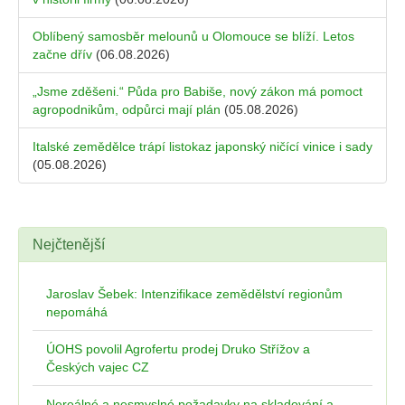
Oblíbený samosběr melounů u Olomouce se blíží. Letos
začne dřív
(06.08.2026)
„Jsme zděšeni.“ Půda pro Babiše, nový zákon má pomoct
agropodnikům, odpůrci mají plán
(05.08.2026)
Italské zemědělce trápí listokaz japonský ničící vinice i sady
(05.08.2026)
Nejčtenější
Jaroslav Šebek: Intenzifikace zemědělství regionům
nepomáhá
ÚOHS povolil Agrofertu prodej Druko Střížov a
Českých vajec CZ
Nereálné a nesmyslné požadavky na skladování a