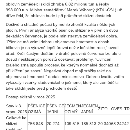
obilovin zemědělci sklidí zhruba 6,82 milionu tun a řepky
998.000 tun. Ministr zemědělství Marek Výborný (KDU-ČSL) už
dříve řekl, že obilovin bude i při průměrné sklizni dostatek.
Deštivé a chladné počasí by mohlo zhoršit kvalitu některých
plodin. První analýza vzorků pšenice, sklizené v prvních dvou
dekádách července, je podle ministerstva zemědělství dobrá.
"Pšenice má velmi dobrou objemovou hmotnost a obsah
bílkovin je na výrazně lepší úrovni než v loňském roce," uvedl
úřad. Kvůli častým dešťům v druhé polovině července lze ale u
dosud nesklizených porostů očekávat problémy. "Ovlhčení
zralého zrna spouští procesy, ke kterým normálně dochází až
při klíčení po zasetí. Negativní dopad mají srážky také na
objemovou hmotnost," dodalo ministerstvo. Dobrou kvalitu zatím
vykázaly i vzorky sladovnického ječmene, který ale zemědělci
také sklidili ještě před příchodem dešťů.
Postup sklizně v roce 2025
Stav k 3.
PŠENICE
PŠENICE
JEČMEN
JEČMEN
ŽITO
OVES
TR
srpnu 2025
OZIMÁ
JARNÍ
OZIMÝ
JARNÍ
Celkově ke
sklizni
756.848
20.274
109.515
185.313
20.340
68.242
42
(hektary)