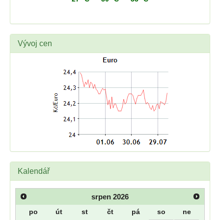
Vývoj cen
Kalendář
srpen
2026
po
út
st
čt
pá
so
ne