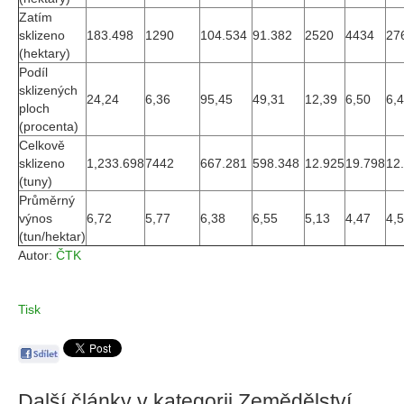
Zatím
sklizeno
183.498
1290
104.534
91.382
2520
4434
27
(hektary)
Podíl
sklizených
24,24
6,36
95,45
49,31
12,39
6,50
6,
ploch
(procenta)
Celkově
sklizeno
1,233.698
7442
667.281
598.348
12.925
19.798
12
(tuny)
Průměrný
výnos
6,72
5,77
6,38
6,55
5,13
4,47
4,
(tun/hektar)
Autor:
ČTK
Tisk
Další články v kategorii
Zemědělství