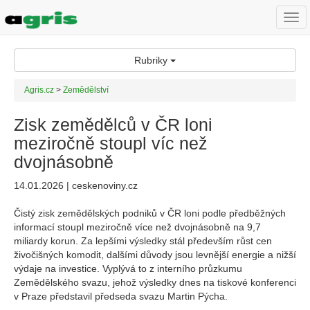
Togg
navi
Rubriky
Agris.cz
>
Zemědělství
Zisk zemědělců v ČR loni
meziročně stoupl víc než
dvojnásobně
14.01.2026 | ceskenoviny.cz
Čistý zisk zemědělských podniků v ČR loni podle předběžných
informací stoupl meziročně více než dvojnásobně na 9,7
miliardy korun. Za lepšími výsledky stál především růst cen
živočišných komodit, dalšími důvody jsou levnější energie a nižší
výdaje na investice. Vyplývá to z interního průzkumu
Zemědělského svazu, jehož výsledky dnes na tiskové konferenci
v Praze představil předseda svazu Martin Pýcha.