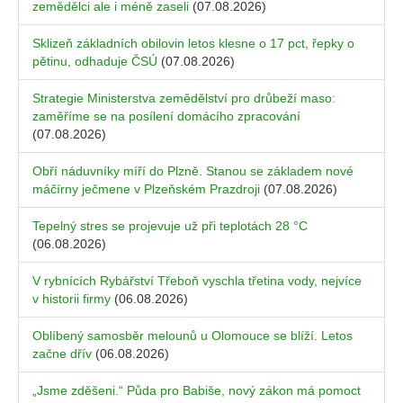
zemědělci ale i méně zaseli
(07.08.2026)
Sklizeň základních obilovin letos klesne o 17 pct, řepky o
pětinu, odhaduje ČSÚ
(07.08.2026)
Strategie Ministerstva zemědělství pro drůbeží maso:
zaměříme se na posílení domácího zpracování
(07.08.2026)
Obří náduvníky míří do Plzně. Stanou se základem nové
máčírny ječmene v Plzeňském Prazdroji
(07.08.2026)
Tepelný stres se projevuje už při teplotách 28 °C
(06.08.2026)
V rybnících Rybářství Třeboň vyschla třetina vody, nejvíce
v historii firmy
(06.08.2026)
Oblíbený samosběr melounů u Olomouce se blíží. Letos
začne dřív
(06.08.2026)
„Jsme zděšeni.“ Půda pro Babiše, nový zákon má pomoct