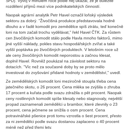
SPD). Vývoj v minulém roce podle něj ukázal, že je důležité
rozdělení příjmů mezi více podnikatelských činností.
Naopak agrární analytik Petr Havel označil loňský výsledek
sektoru za dobrý. "Živočišná produkce představovala hodně
dlouho a v řadě komodit pro zemědělce spíš ztrátu, teď konečně
loni na tom začali trochu vydělávat," řekl Havel ČTK. Za růstem
cen živočišných komodit stálo podle Havla mnoho faktorů, mimo
jiné vyšší náklady, pokles stavu hospodářských zvířat a také
vyšší poptávka po živočišných produktech. V letošním roce už
ale ceny živočišných komodit neporostou a začnou klesat,
doplnil Havel. Rovněž poukázal na závislost sektoru na
dotacích. "Víc než za současné doby by se proto mělo
investovat do zvyšování přidané hodnoty v zemědělství," uvedl.
Ze zemědělských komodit loni meziročně stoupla třeba cena
jatečného skotu, o 26 procent. Cena mléka se zvýšila o zhruba
17 procent a kuřata podle svazu zdražila o pět procent. Naopak
ceny rostlinných komodit spíše klesaly nebo stagnovaly, největší
propad zaznamenali zemědělci u brambor, které zlevnily o 23
procent, cena ječmene se snížila o osm procent. Cena
potravinářské pšenice proti tomu vzrostla o šest procent, přesto
za ni zemědělci podle svazu dostanou zaplaceno o 40 procent
méně než před třemi lety.