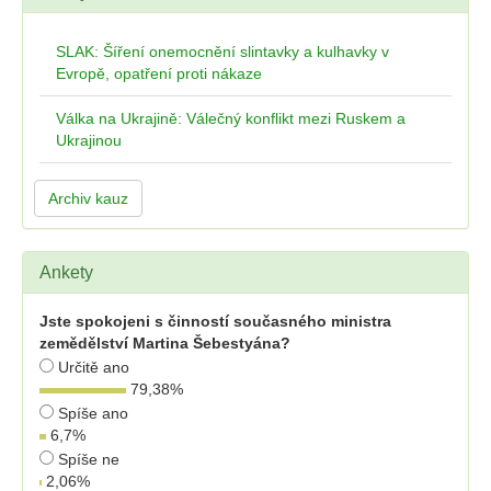
SLAK: Šíření onemocnění slintavky a kulhavky v
Evropě, opatření proti nákaze
Válka na Ukrajině: Válečný konflikt mezi Ruskem a
Ukrajinou
Archiv kauz
Ankety
Jste spokojeni s činností současného ministra
zemědělství Martina Šebestyána?
Určitě ano
79,38
%
Spíše ano
6,7
%
Spíše ne
2,06
%