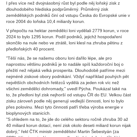
I přes více než dvojnásobný růst byl podle něj loňský zisk z
dlouhodobého hlediska podprůměrný. Průměrný zisk
zemědělských podniků činí od vstupu Česka do Evropské unie v
roce 2004 do loňska 10,4 miliardy korun.
V přepočtu na hektar zemědělci loni vydělali 2779 korun, v roce
2024 to bylo 1295 korun. Podíl podniků, jejichž hospodaření
skončilo na nule nebo ve ztrátě, loni klesl na zhruba pětinu z
předloňských 40 procent.
"Těší nás, že se našemu oboru loni dařilo lépe, ale pro
naprostou většinu podniků je to nadále spíš každoroční boj o
přežití než nějaká velká prosperita. Dlouhodobě patříme mezi
nejméně ziskové obory podnikání. Vždyť například pouhých pět
největších obchodních řetězců vydělá za jeden rok víc než
všichni zemědělci dohromady," uvedl Pýcha. Poukázal také na
to, že předloni byl zisk nejhorší od vstupu ČR do EU. Velkou část
zisku zároveň podle něj generují vedlejší činnosti, loni to bylo
přes polovinu. Mezi tyto činnosti patří třeba výroba energie v
bioplynových stanicích.
"S ohledem na to, že jde do celého sektoru ročně zhruba 30 až
40 miliard korun dotací, není zisk okolo deseti miliard korun nijak
dobrý," řekl ČTK ministr zemědělství Martin Šebestyán (za