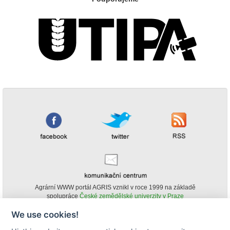
Agrární WWW portál AGRIS vznikl v roce 1999 na základě
spolupráce
České zemědělské univerzity v Praze
s
Ministerstvem zemědělství ČR
We use cookies!
© Copyright AGRIS 2000-2026 -
ISSN 1213-1369
- Publikování a šíření