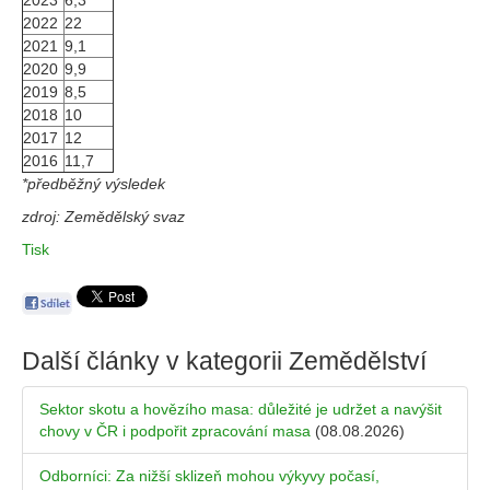
2023
6,3
2022
22
2021
9,1
2020
9,9
2019
8,5
2018
10
2017
12
2016
11,7
*předběžný výsledek
zdroj: Zemědělský svaz
Tisk
Další články v kategorii
Zemědělství
Sektor skotu a hovězího masa: důležité je udržet a navýšit
chovy v ČR i podpořit zpracování masa
(08.08.2026)
Odborníci: Za nižší sklizeň mohou výkyvy počasí,