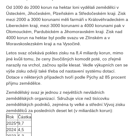
Od 1000 do 2000 korun na hektar loni vydělali zemědělci v
Ústeckém, Jihočeském, Plzeňském a Středočeském kraji. Zisk
mezi 2000 a 3000 korunami měli farmáři v Královéhradeckém a
Libereckém kraji, mezi 3000 korunami a 4000 korunami pak v
Olomouckém, Pardubickém a Jihomoravském kraji. Zisk nad
4000 korun na hektar byl podle svazu ve Zlínském a v
Moravskoslezském kraji a na Vysočině.
Letos svaz očekává pokles zisku na 8,4 miliardy korun, mimo
jiné kvůli tomu, že ceny živočišných komodit poté, co zřejmě
narazily na vrchol, začnou spíše klesat. Vedle výkupních cen se
výše zisku odvíjí také třeba od nastavení systému dotací.
Dotace v některých případech tvoří podle Pýchy až 85 procent
příjmu zemědělce.
Zemědělský svaz je jednou z největších nevládních
zemědělských organizací. Sdružuje více než tisícovku
zemědělských podniků, zejména ty velké a střední.Vývoj zisku
zemědělců za posledních deset let (v miliardách korun):
Rok
Částka
2025*
9,7
2024
4,5