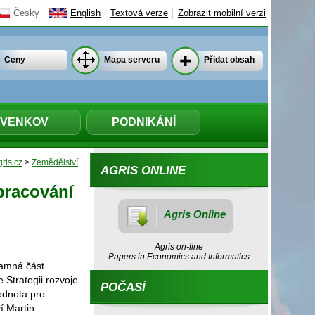
Česky
English
Textová verze
Zobrazit mobilní verzi
Ceny
Mapa serveru
Přidat obsah
VENKOV
PODNIKÁNÍ
ris.cz
>
Zemědělství
AGRIS ONLINE
pracování
Agris Online
Agris on-line
Papers in Economics and Informatics
namná část
 Strategii rozvoje
POČASÍ
odnota pro
í Martin