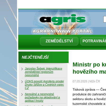
ZEMĚDĚLSTVÍ
POTRAVINÁ
NEJČTENĚJŠÍ
Ministr po 
Jaroslav Šebek: Intenzifikace
hovězího mas
zemědělství regionům
nepomáhá
ÚOHS povolil Agrofertu prodej
07.05.2026 | MZe ČR
Druko Střížov a Českých vajec
CZ
Tisková zpráva — Čes
produkce do zahraničí 
Nereálné a nesmyslné
požadavky na skladování a
sektoru skotu a hověz
aplikaci hnojiv
tuzemské chovatele a s