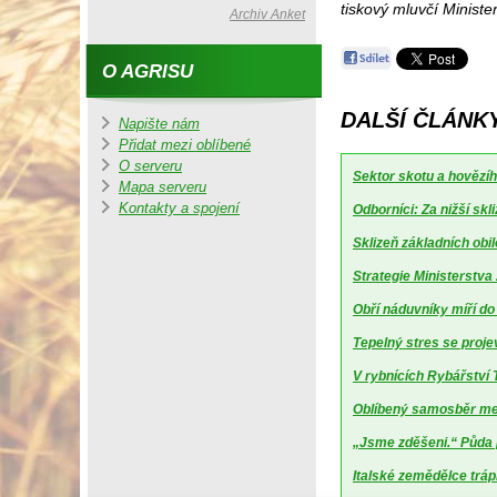
tiskový mluvčí Ministe
Archiv Anket
O AGRISU
DALŠÍ ČLÁNK
Napište nám
Přidat mezi oblíbené
O serveru
Sektor skotu a hovězíh
Mapa serveru
Kontakty a spojení
Odborníci: Za nižší sk
Sklizeň základních obil
Strategie Ministerstv
Obří náduvníky míří d
Tepelný stres se projev
V rybnících Rybářství T
Oblíbený samosběr mel
„Jsme zděšeni.“ Půda 
Italské zemědělce trápí