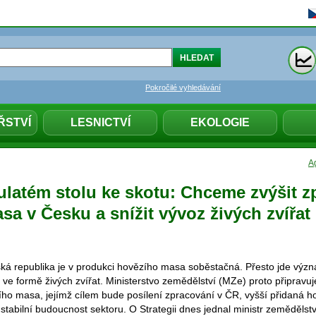
Pokročilé vyhledávání
ŘSTVÍ
LESNICTVÍ
EKOLOGIE
Ag
kulatém stolu ke skotu: Chceme zvýšit z
a v Česku a snížit vývoz živých zvířat
ká republika je v produkci hovězího masa soběstačná. Přesto jde výz
ve formě živých zvířat. Ministerstvo zemědělství (MZe) proto připravuje
ího masa, jejímž cílem bude posílení zpracování v ČR, vyšší přidaná h
tabilní budoucnost sektoru. O Strategii dnes jednal ministr zemědělstv