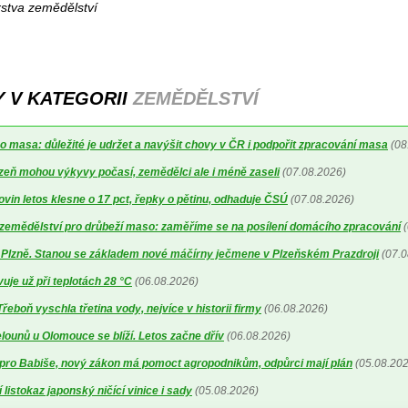
rstva zemědělství
Y V KATEGORII
ZEMĚDĚLSTVÍ
o masa: důležité je udržet a navýšit chovy v ČR i podpořit zpracování masa
(08
lizeň mohou výkyvy počasí, zemědělci ale i méně zaseli
(07.08.2026)
ovin letos klesne o 17 pct, řepky o pětinu, odhaduje ČSÚ
(07.08.2026)
a zemědělství pro drůbeží maso: zaměříme se na posílení domácího zpracování
(
o Plzně. Stanou se základem nové máčírny ječmene v Plzeňském Prazdroji
(07.0
uje už při teplotách 28 °C
(06.08.2026)
řeboň vyschla třetina vody, nejvíce v historii firmy
(06.08.2026)
ounů u Olomouce se blíží. Letos začne dřív
(06.08.2026)
pro Babiše, nový zákon má pomoct agropodnikům, odpůrci mají plán
(05.08.202
 listokaz japonský ničící vinice i sady
(05.08.2026)