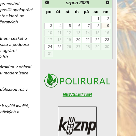
srpen
2026
zpracování
osílit spolupráci
po
út
st
čt
pá
so
ne
přes které se
1
2
 čerstvých
3
4
5
6
7
8
9
10
11
12
13
14
15
16
latnění českého
17
18
19
20
21
22
23
 masa a podpora
24
25
26
27
28
29
30
t agrární
31
 trh.
nárokům v oblasti
ou modernizace,
ůležitou roli v
NEWSLETTER
k vyšší kvalitě,
atických a