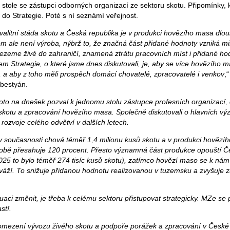
stole se zástupci odborných organizací ze sektoru skotu. Připomínky, 
do Strategie. Poté s ní seznámí veřejnost.
kvalitní stáda skotu a Česká republika je v produkci hovězího masa dl
 ale není výroba, nýbrž to, že značná část přidané hodnoty vzniká 
vezeme živé do zahraničí, znamená ztrátu pracovních míst i přidané hod
em Strategie, o které jsme dnes diskutovali, je, aby se více hovězího 
 a aby z toho měli prospěch domácí chovatelé, zpracovatelé i venkov
,
ebestyán.
roto na dnešek pozval k jednomu stolu zástupce profesních organizací,
skotu a zpracování hovězího masa. Společně diskutovali o hlavních vý
 rozvoje celého odvětví v dalších letech.
v současnosti chová téměř 1,4 milionu kusů skotu a v produkci hovězí
obě přesahuje 120 procent. Přesto významná část produkce opouští Č
 2025 to bylo téměř 274 tisíc kusů skotu), zatímco hovězí maso se k ná
ží. To snižuje přidanou hodnotu realizovanou v tuzemsku a zvyšuje zá
uaci změnit, je třeba k celému sektoru přistupovat strategicky. MZe se
stí.
mezení vývozu živého skotu a podpoře porážek a zpracování v České 