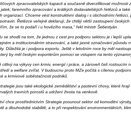
klíčových zpracovatelských kapacit a současně diverzifikovat možnosti 
jatek, faremního zpracování a krátkých dodavatelských řetězců a také p
 organizací. Chceme vést konstruktivní dialog i s obchodními řetězci, 
otravin. Řetězce veřejně deklarují, že chtějí větší zastoupení českých
ěřím, že se to podaří i u hovězího masa,“
řekl ministr Šebestyán.
lu se shodli na tom, že jednou z cest pro podporu sektoru je i lepší up
jném a institucionálním stravování, a také jasné označování původu
y. Důležitá je i podpora exportu. Ještě v letošním roce by měl nastoupi
 který by měl českým exportérům pomoci se vstupem na tento významný
 citlivý na výkyvy cen krmiv, energií i práce, a zároveň čelí rostoucím 
středí a welfare zvířat. V budoucnu proto MZe počítá s cílenou podpor
cké a krmivové soběstačnosti podniků.
ategie jsou také ekologické zemědělství a pastevní chovy, které hrají d
 trvalých travních porostů a udržení života na venkově.
ví chce prostřednictvím Strategie posunout sektor od komoditní výroby 
 a dlouhodobé stabilitě, a to při respektování environmentálních, klim