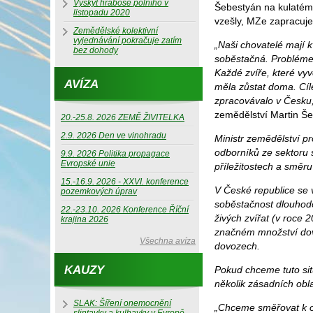
Výskyt hraboše polního v
Šebestyán na kulatém 
listopadu 2020
vzešly, MZe zapracuje 
Zemědělské kolektivní
vyjednávání pokračuje zatím
„Naši chovatelé mají 
bez dohody
soběstačná. Problémem
Každé zvíře, které vy
AVÍZA
měla zůstat doma. Cíl
zpracovávalo v Česku,
zemědělství Martin Š
20.-25.8. 2026 ZEMĚ ŽIVITELKA
2.9. 2026 Den ve vinohradu
Ministr zemědělství p
odborníků ze sektoru 
9.9. 2026 Politika propagace
Evropské unie
příležitostech a směru
15.-16.9. 2026 - XXVI. konference
V České republice se 
pozemkových úprav
soběstačnost dlouhod
22.-23.10. 2026 Konference Říční
živých zvířat (v roce
krajina 2026
značném množství dová
Všechna avíza
dovozech.
KAUZY
Pokud chceme tuto sit
několik zásadních obla
SLAK: Šíření onemocnění
„Chceme směřovat k o