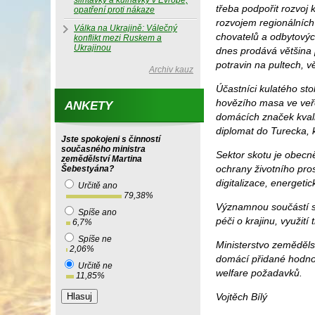
slintavky a kulhavky v Evropě,
třeba podpořit rozvoj 
opatření proti nákaze
rozvojem regionálních 
Válka na Ukrajině: Válečný
chovatelů a odbytových
konflikt mezi Ruskem a
Ukrajinou
dnes prodává většina p
potravin na pultech, v
Archiv kauz
Účastníci kulatého sto
hovězího masa ve veře
ANKETY
domácích značek kvalit
diplomat do Turecka,
Jste spokojeni s činností
současného ministra
Sektor skotu je obecně
zemědělství Martina
ochrany životního pro
Šebestyána?
digitalizace, energeti
Určitě ano
79,38
%
Významnou součástí str
Spíše ano
péči o krajinu, využití
6,7
%
Spíše ne
Ministerstvo zemědělst
2,06
%
domácí přidané hodnotě
Určitě ne
welfare požadavků.
11,85
%
Vojtěch Bílý