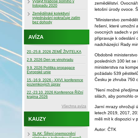
Výskyt hraboše polního v
zemědělství. Ovocnářs
listopadu 2020
letošní úrody ovoce. 
Zemědělské kolektivní
vyjednávání pokračuje zatím
"Ministerstvo zeměděls
bez dohody
řešení, které umožní
ovocných sadech v průb
AVÍZA
připravuje k odeslání
nadcházející Rady mini
20.-25.8. 2026 ZEMĚ ŽIVITELKA
Obdobně ministerstvo 
2.9. 2026 Den ve vinohradu
posledních 100 let se
ministerstva na komp
9.9. 2026 Politika propagace
Evropské unie
požádalo 539 pěstitelů
Česku je zhruba 750 
15.-16.9. 2026 - XXVI. konference
pozemkových úprav
"Není možné předjímat
22.-23.10. 2026 Konference Říční
silách, aby pomohlo o
krajina 2026
Všechna avíza
Jarní mrazy ohrožují 
letech 2019, 2017, 201
KAUZY
měli mít k dispozici v 
Autor: ČTK
SLAK: Šíření onemocnění