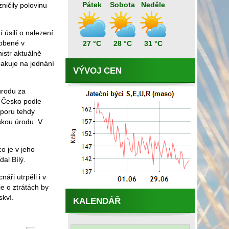
Pátek
Sobota
Neděle
ničily polovinu
 úsilí o nalezení
sobené v
27 °C
28 °C
31 °C
istr aktuálně
pakuje na jednání
VÝVOJ CEN
úrodu za
o Česko podle
dporu tehdy
skou úrodu. V
o je v jeho
al Bílý.
ři utrpěli i v
e o ztrátách by
skví.
KALENDÁŘ