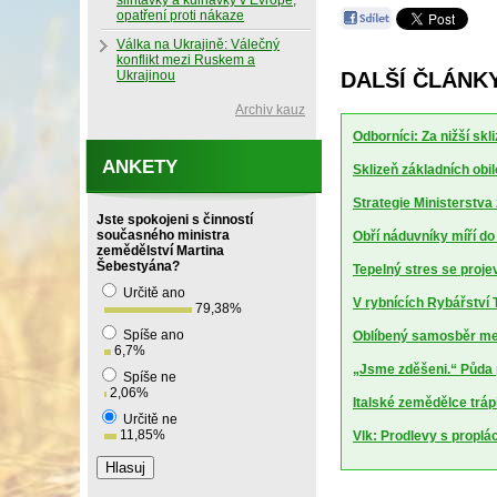
slintavky a kulhavky v Evropě,
opatření proti nákaze
Válka na Ukrajině: Válečný
konflikt mezi Ruskem a
Ukrajinou
DALŠÍ ČLÁNK
Archiv kauz
Odborníci: Za nižší sk
ANKETY
Sklizeň základních obil
Strategie Ministerstv
Jste spokojeni s činností
současného ministra
Obří náduvníky míří d
zemědělství Martina
Šebestyána?
Tepelný stres se projev
Určitě ano
V rybnících Rybářství T
79,38
%
Spíše ano
Oblíbený samosběr mel
6,7
%
„Jsme zděšeni.“ Půda 
Spíše ne
2,06
%
Italské zemědělce trápí
Určitě ne
11,85
%
Vlk: Prodlevy s proplá