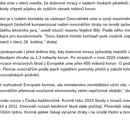
ká unie v úterý uvedla, že dubnové mrazy v sadech českých pěstitelů z
Škody zřejmě půjdou do vyšších stovek milionů korun.
tví je v úzkém kontaktu se zástupci Ovocnářské unie a vyvíjí maximální
 alespoň částečně kompenzovat našim ovocnářům ztráty na úrodě způ
ěhu letošního jara," uvedl mluvčí resortu Vojtěch Bílý. Podle něho min
 dopis pro eurokomisaře. "Svou žádost ministr komisaři poté osobně zo
strů v úterý 26. května," dodal.
postupovalo i před dvěma lety, kdy dubnové mrazy způsobily nejnižší 
 škodami zhruba za 1,3 miliardy korun. Po mrazech v roce 2024 získal
enzace mrazových škod z Evropské unie přes 400 milionů korun. O po
. Peníze ovocnářům podle jejich vyjádření pomohly přežít a založit loň
ovocnářských podniků.
 rozhodnutí Evropské komise, ale ministerstvo zemědělství učiní vše, c
vocnářům překonat současné ekonomicky velmi nepříznivé období," dod
úrodu ovoce v Česku každoročně. Kromě roku 2024 škody z mrazů ovocná
6 a 2011. Ovocnáři rozsah letošních škod stále počítají. Přesnější údaj
příštím týdnu. Kromě jablek čekají výrazné ztráty i na úrodě třešní a bro