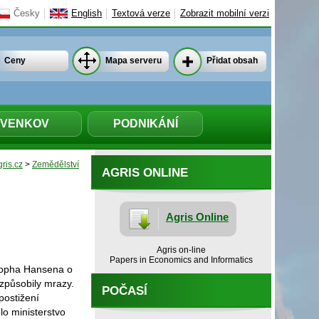
Česky
English
Textová verze
Zobrazit mobilní verzi
Ceny
Mapa serveru
Přidat obsah
VENKOV
PODNIKÁNÍ
ris.cz
>
Zemědělství
AGRIS ONLINE
Agris Online
Agris on-line
Papers in Economics and Informatics
stopha Hansena o
způsobily mrazy.
POČASÍ
postižení
lo ministerstvo