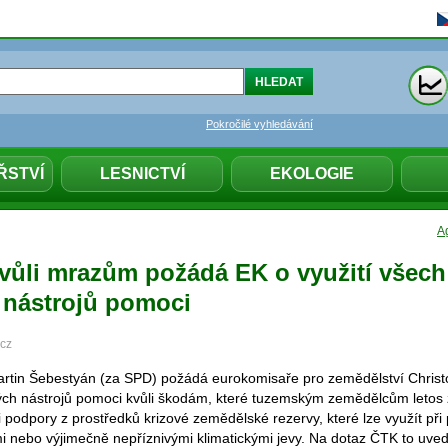
Pokročilé vyhledávání
ŘSTVÍ
LESNICTVÍ
EKOLOGIE
Ag
vůli mrazům požádá EK o využití všech
nástrojů pomoci
.cz
Martin Šebestyán (za SPD) požádá eurokomisaře pro zemědělství Chri
ých nástrojů pomoci kvůli škodám, které tuzemským zemědělcům letos 
 podpory z prostředků krizové zemědělské rezervy, které lze využít při 
mi nebo výjimečně nepříznivými klimatickými jevy. Na dotaz ČTK to uved