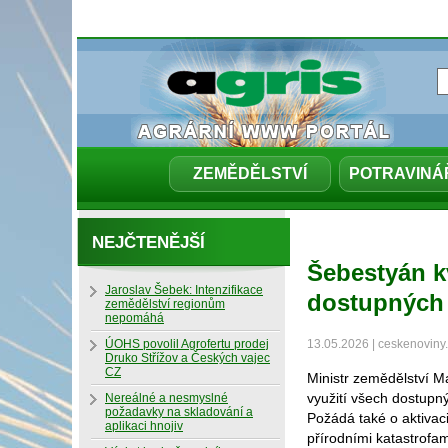
ZEMĚDĚLSTVÍ
POTRAVINÁ
NEJČTENĚJŠÍ
Šebestyán k
Jaroslav Šebek: Intenzifikace
dostupných 
zemědělství regionům
nepomáhá
ÚOHS povolil Agrofertu prodej
13.05.2026 | ceskenoviny
Druko Střížov a Českých vajec
CZ
Ministr zemědělství 
využití všech dostupn
Nereálné a nesmyslné
požadavky na skladování a
Požádá také o aktivaci
aplikaci hnojiv
přírodními katastrofa