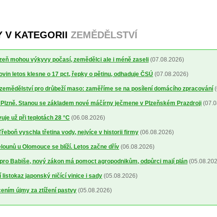
Y V KATEGORII
ZEMĚDĚLSTVÍ
lizeň mohou výkyvy počasí, zemědělci ale i méně zaseli
(07.08.2026)
ovin letos klesne o 17 pct, řepky o pětinu, odhaduje ČSÚ
(07.08.2026)
a zemědělství pro drůbeží maso: zaměříme se na posílení domácího zpracování
(
o Plzně. Stanou se základem nové máčírny ječmene v Plzeňském Prazdroji
(07.0
uje už při teplotách 28 °C
(06.08.2026)
řeboň vyschla třetina vody, nejvíce v historii firmy
(06.08.2026)
ounů u Olomouce se blíží. Letos začne dřív
(06.08.2026)
pro Babiše, nový zákon má pomoct agropodnikům, odpůrci mají plán
(05.08.202
 listokaz japonský ničící vinice i sady
(05.08.2026)
cením újmy za ztížení pastvy
(05.08.2026)