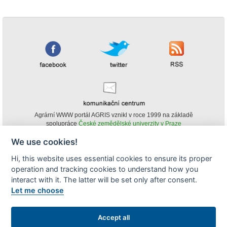
Agrární WWW portál AGRIS vznikl v roce 1999 na základě
spolupráce
České zemědělské univerzity v Praze
s
Ministerstvem zemědělství ČR
We use cookies!
© Copyright AGRIS 2000-2026 -
ISSN 1213-1369
- Publikování a šíření
Hi, this website uses essential cookies to ensure its proper
obsahu agrárního WWW portálu AGRIS je možné
operation and tracking cookies to understand how you
(pokud není uvedeno jinak) pouze za podmínky uvedení zdroje v podobě
www.agris.cz a data publikace v AGRISu.
interact with it. The latter will be set only after consent.
cookies
Let me choose
Zobrazit desktopovou verzi
Accept all