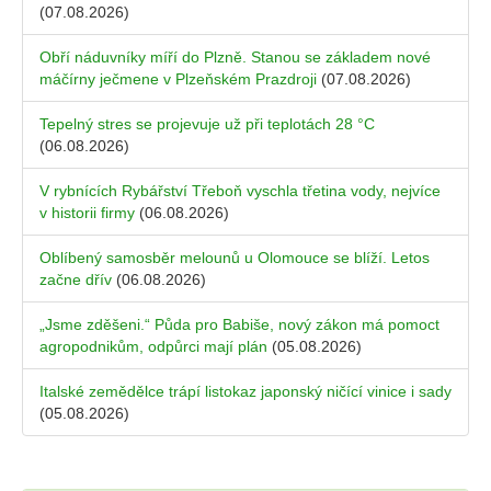
(07.08.2026)
Obří náduvníky míří do Plzně. Stanou se základem nové
máčírny ječmene v Plzeňském Prazdroji
(07.08.2026)
Tepelný stres se projevuje už při teplotách 28 °C
(06.08.2026)
V rybnících Rybářství Třeboň vyschla třetina vody, nejvíce
v historii firmy
(06.08.2026)
Oblíbený samosběr melounů u Olomouce se blíží. Letos
začne dřív
(06.08.2026)
„Jsme zděšeni.“ Půda pro Babiše, nový zákon má pomoct
agropodnikům, odpůrci mají plán
(05.08.2026)
Italské zemědělce trápí listokaz japonský ničící vinice i sady
(05.08.2026)