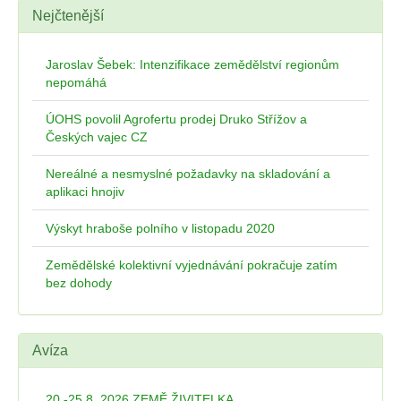
Nejčtenější
Jaroslav Šebek: Intenzifikace zemědělství regionům
nepomáhá
ÚOHS povolil Agrofertu prodej Druko Střížov a
Českých vajec CZ
Nereálné a nesmyslné požadavky na skladování a
aplikaci hnojiv
Výskyt hraboše polního v listopadu 2020
Zemědělské kolektivní vyjednávání pokračuje zatím
bez dohody
Avíza
20.-25.8. 2026 ZEMĚ ŽIVITELKA