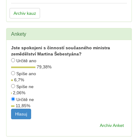
Archiv kauz
Ankety
Jste spokojeni s činností současného ministra
zemědělství Martina Šebestyána?
Určitě ano
79,38
%
Spíše ano
6,7
%
Spíše ne
2,06
%
Určitě ne
11,85
%
Archiv Anket