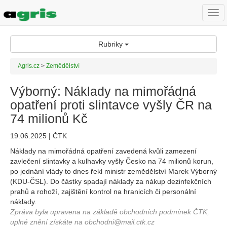
Togg
navi
Rubriky
Agris.cz
>
Zemědělství
Výborný: Náklady na mimořádná
opatření proti slintavce vyšly ČR na
74 milionů Kč
19.06.2025 | ČTK
Náklady na mimořádná opatření zavedená kvůli zamezení
zavlečení slintavky a kulhavky vyšly Česko na 74 milionů korun,
po jednání vlády to dnes řekl ministr zemědělství Marek Výborný
(KDU-ČSL). Do částky spadají náklady za nákup dezinfekčních
prahů a rohoží, zajištění kontrol na hranicích či personální
náklady.
Zpráva byla upravena na základě obchodních podmínek ČTK,
uplné znění získáte na obchodni@mail.ctk.cz