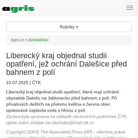
Togg
navi
Rubriky
Agris.cz
>
Zemědělství
Liberecký kraj objednal studii
opatření, jež ochrání Dalešice před
bahnem z polí
10.07.2025 | ČTK
Liberecký kraj objednal studii opatření, která mají ochránit
obyvatele Dalešic na Jablonecku před bahnem z polí. Při
přívalových deštích na přelomu května a června obec
opakovaně zaplavila voda s hlínou z polí.
Zpráva byla upravena na základě obchodních podmínek ČTK,
uplné znění získáte na obchodni@mail.ctk.cz
Copyright (2003) The Associated Press (AP) - všechna práva