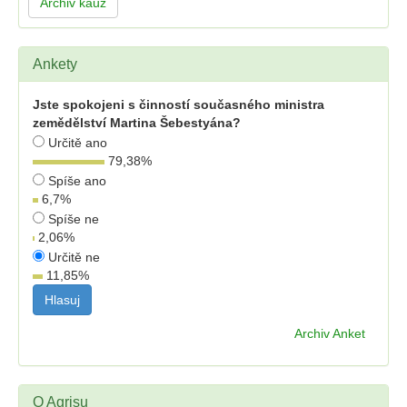
Archiv kauz
Ankety
Jste spokojeni s činností současného ministra
zemědělství Martina Šebestyána?
Určitě ano
79,38
%
Spíše ano
6,7
%
Spíše ne
2,06
%
Určitě ne
11,85
%
Archiv Anket
O Agrisu