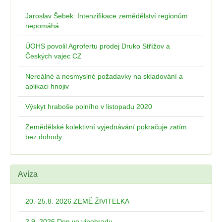
Jaroslav Šebek: Intenzifikace zemědělství regionům
nepomáhá
ÚOHS povolil Agrofertu prodej Druko Střížov a
Českých vajec CZ
Nereálné a nesmyslné požadavky na skladování a
aplikaci hnojiv
Výskyt hraboše polního v listopadu 2020
Zemědělské kolektivní vyjednávání pokračuje zatím
bez dohody
Avíza
20.-25.8. 2026 ZEMĚ ŽIVITELKA
2.9. 2026 Den ve vinohradu