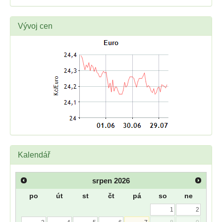
Vývoj cen
Kalendář
srpen
2026
po
út
st
čt
pá
so
ne
1
2