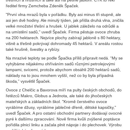
třešních a hrušních a také asi na pětině jabloní. ČTK to řekl
ředitel firmy Zemcheba Zdeněk Špaček.
"První vlna mrazů byla v pořádku. Byly asi minus tři stupně, ale
asi jen dvě hodiny. Ale minulý týden, jak přišla druhá vlna, zničila
velké množství třešní a hrušek. U jablek záleželo na odrůdě a
na umístění sadů," uvedl Špaček. Firma pěstuje ovoce zhruba
na 200 hektarech. Nejvíce plochy zabírají jabloně s 80 hektary,
višně a třešně pokrývají dohromady 45 hektarů. V areálu rostou
také hrušně, švestky a rybízy.
Na mrazivé teploty se podle Špačka příliš připravit nedá. “My se
vyhýbáme nějakému ohříváním sadů různými petrolejovými
lampami, svícemi, protože abychom obsáhli 200 hektarů sadů,
náklady na to jsou mnohem vyšší, než co by byla případná
škoda,” vysvětlil Špaček.
Ovoce z Chelčic a Bavorova míří na pulty českých obchodů, do
řetězců Makro, Globus a Jednota, ale také do jihočeských
mateřských a základních škol. "Kromě čerstvého ovoce
vyrábíme džusy, vyrábíme jablečné dřeně, dětské kapsičky,"
uvedl Špaček. A pro ostatní obchodní partnery dodávají ovocné
pyré k dalšímu zpracování. Nově firma kvůli zvýšené poptávce
pořídila plnicí linku a začala plnit nápoje i do plechovek. Výrobu