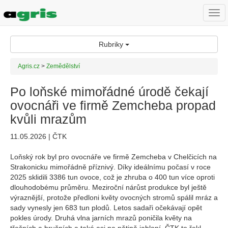
Togg
navi
Rubriky
Agris.cz
>
Zemědělství
Po loňské mimořádné úrodě čekají
ovocnáři ve firmě Zemcheba propad
kvůli mrazům
11.05.2026 | ČTK
Loňský rok byl pro ovocnáře ve firmě Zemcheba v Chelčicích na
Strakonicku mimořádně příznivý. Díky ideálnímu počasí v roce
2025 sklidili 3386 tun ovoce, což je zhruba o 400 tun více oproti
dlouhodobému průměru. Meziroční nárůst produkce byl ještě
výraznější, protože předloni květy ovocných stromů spálil mráz a
sady vynesly jen 683 tun plodů. Letos sadaři očekávají opět
pokles úrody. Druhá vlna jarních mrazů poničila květy na