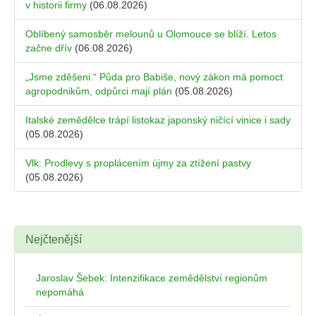
v historii firmy
(06.08.2026)
Oblíbený samosběr melounů u Olomouce se blíží. Letos
začne dřív
(06.08.2026)
„Jsme zděšeni.“ Půda pro Babiše, nový zákon má pomoct
agropodnikům, odpůrci mají plán
(05.08.2026)
Italské zemědělce trápí listokaz japonský ničící vinice i sady
(05.08.2026)
Vlk: Prodlevy s proplácením újmy za ztížení pastvy
(05.08.2026)
Nejčtenější
Jaroslav Šebek: Intenzifikace zemědělství regionům
nepomáhá