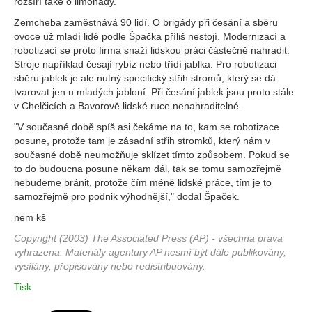
rozšíří také o limonády.
Zemcheba zaměstnává 90 lidí. O brigády při česání a sběru
ovoce už mladí lidé podle Špačka příliš nestojí. Modernizací a
robotizací se proto firma snaží lidskou práci částečně nahradit.
Stroje například česají rybíz nebo třídí jablka. Pro robotizaci
sběru jablek je ale nutný specifický střih stromů, který se dá
tvarovat jen u mladých jabloní. Při česání jablek jsou proto stále
v Chelčicích a Bavorově lidské ruce nenahraditelné.
"V současné době spíš asi čekáme na to, kam se robotizace
posune, protože tam je zásadní střih stromků, který nám v
současné době neumožňuje sklízet tímto způsobem. Pokud se
to do budoucna posune někam dál, tak se tomu samozřejmě
nebudeme bránit, protože čím méně lidské práce, tím je to
samozřejmě pro podnik výhodnější," dodal Špaček.
nem kš
Copyright (2003) The Associated Press (AP) - všechna práva
vyhrazena. Materiály agentury AP nesmí být dále publikovány,
vysílány, přepisovány nebo redistribuovány.
Tisk