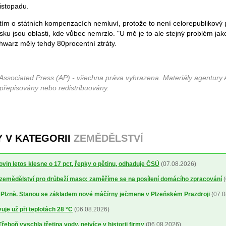
istopadu.
ím o státních kompenzacích nemluví, protože to není celorepublikový 
ku jsou oblasti, kde vůbec nemrzlo. "U mě je to ale stejný problém jako 
hwarz měly tehdy 80procentní ztráty.
Associated Press (AP) - všechna práva vyhrazena. Materiály agentury 
 přepisovány nebo redistribuovány.
Y V KATEGORII
ZEMĚDĚLSTVÍ
ovin letos klesne o 17 pct, řepky o pětinu, odhaduje ČSÚ
(07.08.2026)
a zemědělství pro drůbeží maso: zaměříme se na posílení domácího zpracování
(
o Plzně. Stanou se základem nové máčírny ječmene v Plzeňském Prazdroji
(07.0
uje už při teplotách 28 °C
(06.08.2026)
řeboň vyschla třetina vody, nejvíce v historii firmy
(06.08.2026)