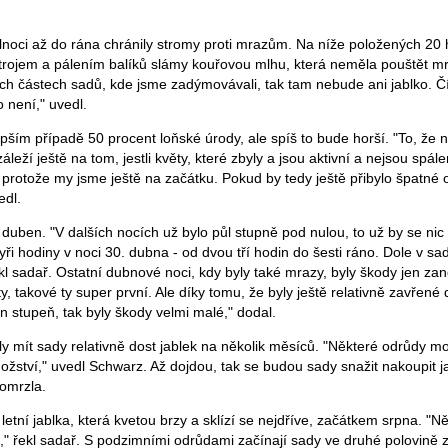
noci až do rána chránily stromy proti mrazům. Na níže položených 20
strojem a pálením balíků slámy kouřovou mlhu, která neměla pouštět m
h částech sadů, kde jsme zadýmovávali, tak tam nebude ani jablko. Č
o není," uvedl.
pším případě 50 procent loňské úrody, ale spíš to bude horší. "To, že 
áleží ještě na tom, jestli květy, které zbyly a jsou aktivní a nejsou spálen
protože my jsme ještě na začátku. Pokud by tedy ještě přibylo špatné o
edl.
 duben. "V dalších nocích už bylo půl stupně pod nulou, to už by se nic 
tyři hodiny v noci 30. dubna - od dvou tří hodin do šesti ráno. Dole v s
ekl sadař. Ostatní dubnové noci, kdy byly také mrazy, byly škody jen zan
, takové ty super první. Ale díky tomu, že byly ještě relativně zavřené 
n stupeň, tak byly škody velmi malé," dodal.
y mít sady relativně dost jablek na několik měsíců. "Některé odrůdy 
tví," uvedl Schwarz. Až dojdou, tak se budou sady snažit nakoupit j
omrzla.
letní jablka, která kvetou brzy a sklízí se nejdříve, začátkem srpna. "N
," řekl sadař. S podzimními odrůdami začínají sady ve druhé polovině z