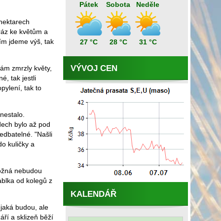
Pátek
Sobota
Neděle
 hektarech
ráz ke květům a
ím jdeme výš, tak
27 °C
28 °C
31 °C
VÝVOJ CEN
nám zmrzly květy,
é, tak jestli
pylení, tak to
nestalo.
adech bylo až pod
edbatelné. "Našli
do kuličky a
možná nebudou
ablka od kolegů z
KALENDÁŘ
ějaká budou, ale
áří a sklizeň běží