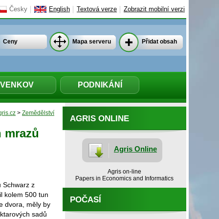
Česky
English
Textová verze
Zobrazit mobilní verzi
Ceny
Mapa serveru
Přidat obsah
VENKOV
PODNIKÁNÍ
ris.cz
>
Zemědělství
AGRIS ONLINE
n mrazů
Agris Online
Agris on-line
Papers in Economics and Informatics
ů Schwarz z
il kolem 500 tun
POČASÍ
e dvora, měly by
ektarových sadů