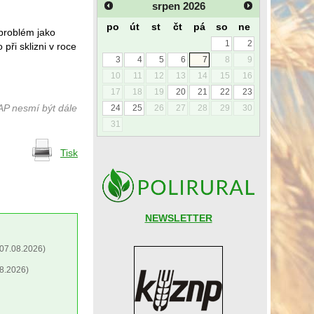
srpen
2026
po
út
st
čt
pá
so
ne
problém jako
1
2
při sklizni v roce
3
4
5
6
7
8
9
10
11
12
13
14
15
16
17
18
19
20
21
22
23
AP nesmí být dále
24
25
26
27
28
29
30
31
Tisk
NEWSLETTER
07.08.2026)
8.2026)