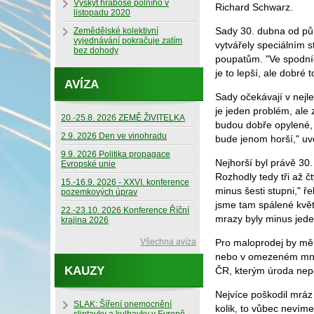
Výskyt hraboše polního v
Richard Schwarz.
listopadu 2020
Sady 30. dubna od půl
Zemědělské kolektivní
vyjednávání pokračuje zatím
vytvářely speciálním 
bez dohody
poupatům. "Ve spodníc
je to lepší, ale dobré t
AVÍZA
Sady očekávají v nejle
je jeden problém, ale z
20.-25.8. 2026 ZEMĚ ŽIVITELKA
budou dobře opylené, 
2.9. 2026 Den ve vinohradu
bude jenom horší," uv
9.9. 2026 Politika propagace
Nejhorší byl právě 30.
Evropské unie
Rozhodly tedy tři až č
15.-16.9. 2026 - XXVI. konference
minus šesti stupni," ř
pozemkových úprav
jsme tam spálené květy
22.-23.10. 2026 Konference Říční
mrazy byly minus jede
krajina 2026
Všechna avíza
Pro maloprodej by měl
nebo v omezeném množs
KAUZY
ČR, kterým úroda nep
Nejvíce poškodil mráz 
SLAK: Šíření onemocnění
kolik, to vůbec nevíme