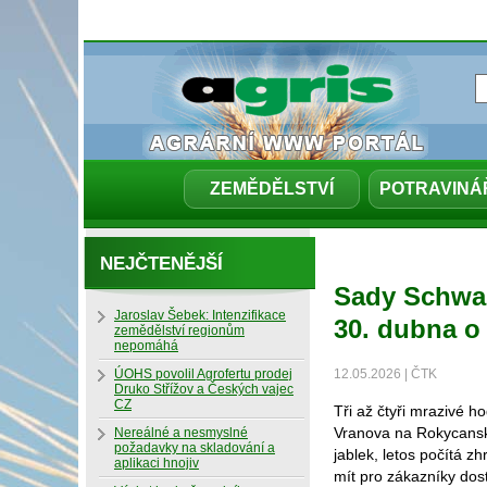
ZEMĚDĚLSTVÍ
POTRAVINÁ
NEJČTENĚJŠÍ
Sady Schwar
Jaroslav Šebek: Intenzifikace
30. dubna o
zemědělství regionům
nepomáhá
ÚOHS povolil Agrofertu prodej
12.05.2026 | ČTK
Druko Střížov a Českých vajec
CZ
Tři až čtyři mrazivé 
Vranova na Rokycansku.
Nereálné a nesmyslné
požadavky na skladování a
jablek, letos počítá 
aplikaci hnojiv
mít pro zákazníky dost