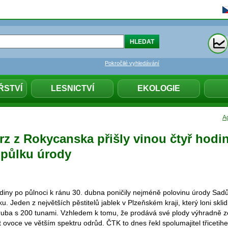
Pokročilé vyhledávání
ŘSTVÍ
LESNICTVÍ
EKOLOGIE
Ag
z z Rokycanska přišly vinou čtyř hodi
 půlku úrody
hodiny po půlnoci k ránu 30. dubna poničily nejméně polovinu úrody Sad
 Jeden z největších pěstitelů jablek v Plzeňském kraji, který loni sklid
zhruba s 200 tunami. Vzhledem k tomu, že prodává své plody výhradně z
 ovoce ve větším spektru odrůd. ČTK to dnes řekl spolumajitel třicetih