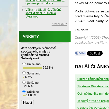
slintavky a kulhavky v Evropě,
někdy až do poloviny l
opatření proti nákaze
Válka na Ukrajině: Válečný
Podle Schwarze se zat
konflikt mezi Ruskem a
před dvěma lety. V Čes
Ukrajinou
2024," uvedl. Sady Sc
Archiv kauz
vap gcm
ANKETY
Copyright (2003) The 
publikovány, vysílány,
Jste spokojeni s činností
současného ministra
zemědělství Martina
Šebestyána?
Určitě ano
DALŠÍ ČLÁNK
79,38
%
Spíše ano
6,7
%
Sklizeň základních obil
Spíše ne
2,06
%
Strategie Ministerstv
Určitě ne
Obří náduvníky míří d
11,85
%
Tepelný stres se projev
V rybnících Rybářství T