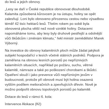
do lesů a jejich obnovy.
„Lesy se daří v České republice obnovovat dlouhodobě.
Kalamita způsobená kůrovcem je na ústupu, holiny se opět
zalesňují. Loni bylo obnoveno přirozenou cestou nebo výsadbou
téměř 42 tisíc hektarů lesů. Třetím rokem po sobě byla
obnovená plocha větší než nově vzniklé holiny. Dotacemi
napomáháme tomu, aby lesy byly druhově pestřejší a odolnější
vůči škůdcům i změnám klimatu,“ řekl ministr zemědělství Marek
Výborný.
Na investice do obnovy kalamitních ploch může žádat jakýkoli
subjekt hospodařící v lesích včetně státních podniků. Podpora je
zaměřena na obnovu lesních porostů po nepříznivých
kalamitních situacích, například po požáru, suchu, větrné
kalamitě, námraze a také po poškození chorobami a škůdci.
Opatření slouží i jako prevence vůči nepříznivým jevům v
budoucnosti, protože při obnově musí být holina osazená
vyšším podílem melioračních a zpevňujících dřevin. Nově je
možno podpořit obnovu topolových porostů po kalamitě.
Dotace do lesů v rámci 6. kola:
Intervence Alokace (Kč)