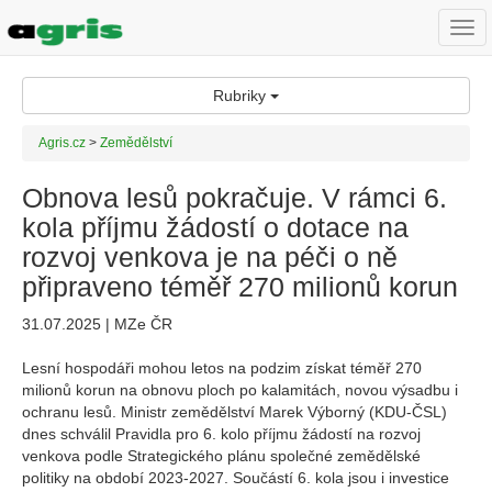
Togg
navi
Rubriky
Agris.cz
>
Zemědělství
Obnova lesů pokračuje. V rámci 6.
kola příjmu žádostí o dotace na
rozvoj venkova je na péči o ně
připraveno téměř 270 milionů korun
31.07.2025 | MZe ČR
Lesní hospodáři mohou letos na podzim získat téměř 270
milionů korun na obnovu ploch po kalamitách, novou výsadbu i
ochranu lesů. Ministr zemědělství Marek Výborný (KDU-ČSL)
dnes schválil Pravidla pro 6. kolo příjmu žádostí na rozvoj
venkova podle Strategického plánu společné zemědělské
politiky na období 2023-2027. Součástí 6. kola jsou i investice