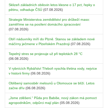
Sklizeň základních obilovin letos klesne o 17 pct, řepky o
pětinu, odhaduje ČSÚ
(07.08.2026)
Strategie Ministerstva zemědělství pro drůbeží maso:
zaměříme se na posílení domácího zpracování
(07.08.2026)
Obří náduvníky míří do Plzně. Stanou se základem nové
máčírny ječmene v Plzeňském Prazdroji
(07.08.2026)
Tepelný stres se projevuje už při teplotách 28 °C
(06.08.2026)
V rybnících Rybářství Třeboň vyschla třetina vody, nejvíce
v historii firmy
(06.08.2026)
Oblíbený samosběr melounů u Olomouce se blíží. Letos
začne dřív
(06.08.2026)
„Jsme zděšeni.“ Půda pro Babiše, nový zákon má pomoct
agropodnikům, odpůrci mají plán
(05.08.2026)