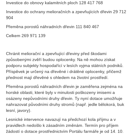
Investice do obnovy kalamitních ploch 128 417 768
Investice do ochrany melioračních a zpevňujících dřevin 29 712
904
Přeměna porostů náhradních dřevin 111 840 467
Celkem 269 971 139
Chránit meliorační a zpevňující dřeviny před škodami
způsobenými zvěří budou oplocenky. Na ně mohou získat
podporu subjekty hospodařící v lesích vyjma státních podniků.
Příspěvek je určený na dřevěné i drátěné oplocenky, přičemž
přednost mají dřevěné s ohledem na životní prostředí.
Přeměna porostů náhradních dřevin je zaměřena zejména na
horské oblasti, které byly v minulosti poškozeny imisemi a
osázeny nepůvodními druhy dřevin. Ty nyní dotace umožňuje
nahrazovat původními druhy stromů (např. jedle bělokorá, buk
lesní, javory).
Lesnické intervence navazují na předchozí kola příjmu a v
pravidlech nedošlo k zásadním změnám. Termín pro příjem
žádostí o dotace prostřednictvím Portálu farmáře je od 14. 10.