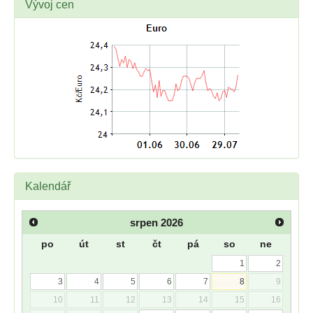
Vývoj cen
Kalendář
srpen
2026
po
út
st
čt
pá
so
ne
1
2
3
4
5
6
7
8
9
10
11
12
13
14
15
16