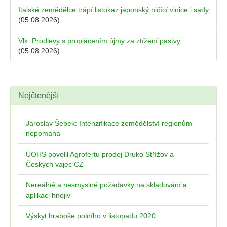
Italské zemědělce trápí listokaz japonský ničící vinice i sady
(05.08.2026)
Vlk: Prodlevy s proplácením újmy za ztížení pastvy
(05.08.2026)
Nejčtenější
Jaroslav Šebek: Intenzifikace zemědělství regionům
nepomáhá
ÚOHS povolil Agrofertu prodej Druko Střížov a
Českých vajec CZ
Nereálné a nesmyslné požadavky na skladování a
aplikaci hnojiv
Výskyt hraboše polního v listopadu 2020