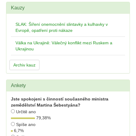
Kauzy
SLAK: Šíření onemocnění slintavky a kulhavky v
Evropě, opatření proti nákaze
Válka na Ukrajině: Válečný konflikt mezi Ruskem a
Ukrajinou
Archiv kauz
Ankety
Jste spokojeni s činností současného ministra
zemědělství Martina Šebestyána?
Určitě ano
79,38
%
Spíše ano
6,7
%