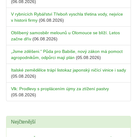
(06.08.2026)
V rybnících Rybářství Třeboň vyschla třetina vody, nejvíce
v historii firmy
(06.08.2026)
Oblíbený samosběr melounů u Olomouce se blíží. Letos
začne dřív
(06.08.2026)
„Jsme zděšeni.“ Půda pro Babiše, nový zákon má pomoct
agropodnikům, odpůrci mají plán
(05.08.2026)
Italské zemědělce trápí listokaz japonský ničící vinice i sady
(05.08.2026)
Vlk: Prodlevy s proplácením újmy za ztížení pastvy
(05.08.2026)
Nejčtenější