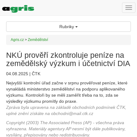
Togg
navi
Rubriky
Agris.cz
>
Zemědělství
NKÚ prověří zkontroluje peníze na
zemědělský výzkum i účetnictví DIA
04.08.2025 | ČTK
Nejvyšší kontrolní úřad začne v srpnu prověřovat peníze, které
vynakládá ministerstvo zemědělství na podporu aplikovaného
výzkumu. Kontroloři by se měli zaměřit třeba na to, zda se
výsledky výzkumu promítly do praxe.
Zpráva byla upravena na základě obchodních podmínek ČTK,
uplné znění získáte na obchodni@mail.ctk.cz
Copyright (2003) The Associated Press (AP) - všechna práva
vyhrazena. Materiály agentury AP nesmí být dále publikovány,
vysílány, přepisovány nebo redistribuovány.