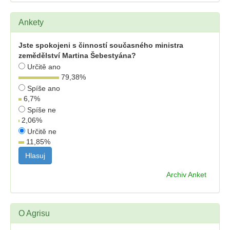
Ankety
Jste spokojeni s činností současného ministra
zemědělství Martina Šebestyána?
Určitě ano
79,38
%
Spíše ano
6,7
%
Spíše ne
2,06
%
Určitě ne
11,85
%
Archiv Anket
O Agrisu