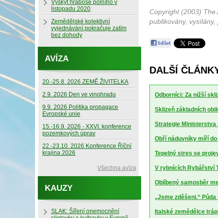
Výskyt hraboše polního v
listopadu 2020
Copyright (2003) The 
publikovány, vysílány,
Zemědělské kolektivní
vyjednávání pokračuje zatím
bez dohody
AVÍZA
DALŠÍ ČLÁNK
20.-25.8. 2026 ZEMĚ ŽIVITELKA
2.9. 2026 Den ve vinohradu
Odborníci: Za nižší sk
9.9. 2026 Politika propagace
Sklizeň základních obil
Evropské unie
Strategie Ministerstv
15.-16.9. 2026 - XXVI. konference
pozemkových úprav
Obří náduvníky míří d
22.-23.10. 2026 Konference Říční
krajina 2026
Tepelný stres se projev
Všechna avíza
V rybnících Rybářství T
Oblíbený samosběr mel
KAUZY
„Jsme zděšeni.“ Půda 
SLAK: Šíření onemocnění
Italské zemědělce trápí