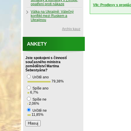
slintavky a kulhavky v Evropě,
opatření proti nákaze
Vlk: Prodlevy s proplá
Válka na Ukrajině: Válečný
konflikt mezi Ruskem a
Ukrajinou
Archiv kauz
ANKETY
Jste spokojeni s činností
současného ministra
zemědělství Martina
Šebestyána?
Určitě ano
79,38
%
Spíše ano
6,7
%
Spíše ne
2,06
%
Určitě ne
11,85
%