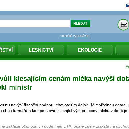
Pokročilé vyhledávání
ŘSTVÍ
LESNICTVÍ
EKOLOGIE
Ag
vůli klesajícím cenám mléka navýší dot
kl ministr
vrtinu navýší finanční podporu chovatelům dojnic. Mimořádnou dotací v
n) chce farmářům kompenzovat klesající výkupní ceny mléka v době je
 na základě obchodních podmínek ČTK, uplné znění získáte na obchod