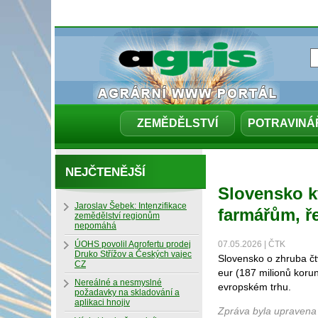
ZEMĚDĚLSTVÍ
POTRAVINÁ
NEJČTENĚJŠÍ
Slovensko k
Jaroslav Šebek: Intenzifikace
farmářům, ře
zemědělství regionům
nepomáhá
ÚOHS povolil Agrofertu prodej
07.05.2026 | ČTK
Druko Střížov a Českých vajec
Slovensko o zhruba čt
CZ
eur (187 milionů koru
Nereálné a nesmyslné
evropském trhu.
požadavky na skladování a
aplikaci hnojiv
Zpráva byla upravena