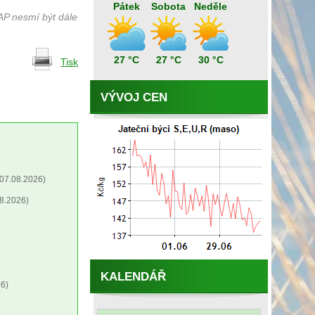
Pátek
Sobota
Neděle
AP nesmí být dále
27 °C
27 °C
30 °C
Tisk
VÝVOJ CEN
07.08.2026)
8.2026)
KALENDÁŘ
6)