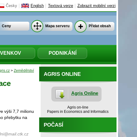
Česky
English
Textová verze
Zobrazit mobilní verzi
Ceny
Mapa serveru
Přidat obsah
VENKOV
PODNIKÁNÍ
ris.cz
>
Zemědělství
AGRIS ONLINE
ace
Agris Online
Agris on-line
e výši 7,7 milionu
Papers in Economics and Informatics
ho přebytku na
POČASÍ
ni@mail.ctk.cz