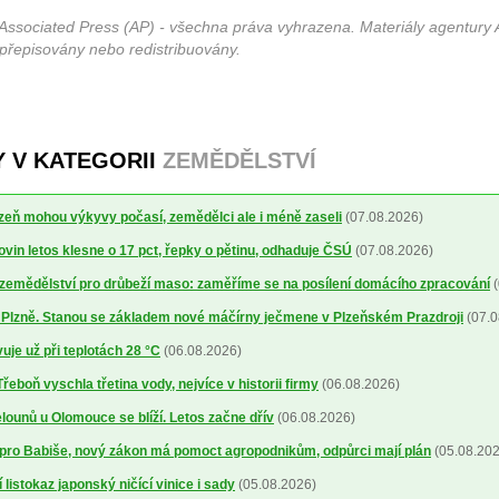
Associated Press (AP) - všechna práva vyhrazena. Materiály agentury 
 přepisovány nebo redistribuovány.
Y V KATEGORII
ZEMĚDĚLSTVÍ
lizeň mohou výkyvy počasí, zemědělci ale i méně zaseli
(07.08.2026)
ovin letos klesne o 17 pct, řepky o pětinu, odhaduje ČSÚ
(07.08.2026)
a zemědělství pro drůbeží maso: zaměříme se na posílení domácího zpracování
(
o Plzně. Stanou se základem nové máčírny ječmene v Plzeňském Prazdroji
(07.0
uje už při teplotách 28 °C
(06.08.2026)
řeboň vyschla třetina vody, nejvíce v historii firmy
(06.08.2026)
ounů u Olomouce se blíží. Letos začne dřív
(06.08.2026)
pro Babiše, nový zákon má pomoct agropodnikům, odpůrci mají plán
(05.08.202
 listokaz japonský ničící vinice i sady
(05.08.2026)