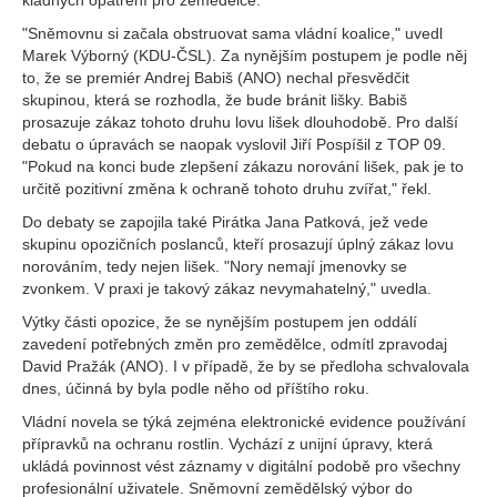
kladných opatření pro zemědělce.
"Sněmovnu si začala obstruovat sama vládní koalice," uvedl
Marek Výborný (KDU-ČSL). Za nynějším postupem je podle něj
to, že se premiér Andrej Babiš (ANO) nechal přesvědčit
skupinou, která se rozhodla, že bude bránit lišky. Babiš
prosazuje zákaz tohoto druhu lovu lišek dlouhodobě. Pro další
debatu o úpravách se naopak vyslovil Jiří Pospíšil z TOP 09.
"Pokud na konci bude zlepšení zákazu norování lišek, pak je to
určitě pozitivní změna k ochraně tohoto druhu zvířat," řekl.
Do debaty se zapojila také Pirátka Jana Patková, jež vede
skupinu opozičních poslanců, kteří prosazují úplný zákaz lovu
norováním, tedy nejen lišek. "Nory nemají jmenovky se
zvonkem. V praxi je takový zákaz nevymahatelný," uvedla.
Výtky části opozice, že se nynějším postupem jen oddálí
zavedení potřebných změn pro zemědělce, odmítl zpravodaj
David Pražák (ANO). I v případě, že by se předloha schvalovala
dnes, účinná by byla podle něho od příštího roku.
Vládní novela se týká zejména elektronické evidence používání
přípravků na ochranu rostlin. Vychází z unijní úpravy, která
ukládá povinnost vést záznamy v digitální podobě pro všechny
profesionální uživatele. Sněmovní zemědělský výbor do