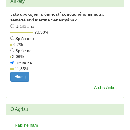
Ankety
Jste spokojeni s činností současného ministra
zemědělství Martina Šebestyána?
Určitě ano
79,38
%
Spíše ano
6,7
%
Spíše ne
2,06
%
Určitě ne
11,85
%
Archiv Anket
O Agrisu
Napište nám