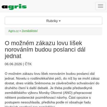
Togg
navi
Rubriky
Agris.cz
>
Zemědělství
O možném zákazu lovu lišek
norováním budou poslanci dál
jednat
06.06.2026 | ČTK
O možném zákazu lovu lišek norováním budou poslanci dál
jednat. Novelu o rostlinolékařské péči, do níž by se mohl zákaz
dostat, dnes vrátila Sněmovna ze závěrečného schvalování do
druhého čtení k další debatě. Je třeba podle předsedkyně
zemědělského výboru Moniky Oborné (ANO) přepracovat
některé poslanecké pozměňovací návrhy. Část opozice s
postupem nesouhlasila, předloha podle ní obsahuje řadu