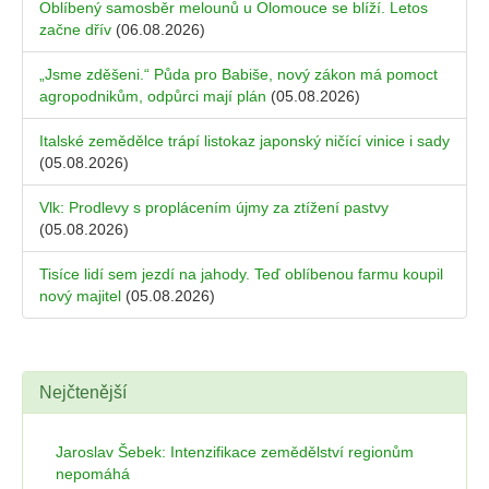
Oblíbený samosběr melounů u Olomouce se blíží. Letos
začne dřív
(06.08.2026)
„Jsme zděšeni.“ Půda pro Babiše, nový zákon má pomoct
agropodnikům, odpůrci mají plán
(05.08.2026)
Italské zemědělce trápí listokaz japonský ničící vinice i sady
(05.08.2026)
Vlk: Prodlevy s proplácením újmy za ztížení pastvy
(05.08.2026)
Tisíce lidí sem jezdí na jahody. Teď oblíbenou farmu koupil
nový majitel
(05.08.2026)
Nejčtenější
Jaroslav Šebek: Intenzifikace zemědělství regionům
nepomáhá