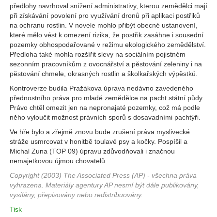
předlohy navrhoval snížení administrativy, kterou zemědělci mají
při získávání povolení pro využívání dronů při aplikaci postřiků
na ochranu rostlin. V novele mohlo přibýt obecné ustanovení,
které mělo vést k omezení rizika, že postřik zasáhne i sousední
pozemky obhospodařované v režimu ekologického zemědělství.
Předloha také mohla rozšířit slevy na sociálním pojistném
sezonním pracovníkům z ovocnářství a pěstování zeleniny i na
pěstování chmele, okrasných rostlin a školkařských výpěstků.
Kontroverze budila Pražákova úprava nedávno zavedeného
přednostního práva pro mladé zemědělce na pacht státní půdy.
Právo chtěl omezit jen na nepronajaté pozemky, což má podle
něho vyloučit možnost právních sporů s dosavadními pachtýři.
Ve hře bylo a zřejmě znovu bude zrušení práva myslivecké
stráže usmrcovat v honitbě toulavé psy a kočky. Pospíšil a
Michal Zuna (TOP 09) úpravu zdůvodňovali i značnou
nemajetkovou újmou chovatelů.
Copyright (2003) The Associated Press (AP) - všechna práva
vyhrazena. Materiály agentury AP nesmí být dále publikovány,
vysílány, přepisovány nebo redistribuovány.
Tisk