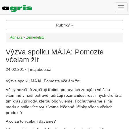
Togg
navi
Rubriky
Agris.cz
>
Zemědělství
Výzva spolku MÁJA: Pomozte
včelám žít
24.02.2017 | majabee.cz
Výzva spolku MÁJA: Pomozte včelám žít
Včely nezištně zajišťují třetinu potravních zdrojů a většinu
vitamínů v naší potravě, udržují rozmanitost rostlinných druhů a
tím krásu přírody, kterou obdivujeme. Pochutnáváme si na
medu a stále více využíváme léčebné účinky všech včelích
produktů.
A co za to včelám dáváme?