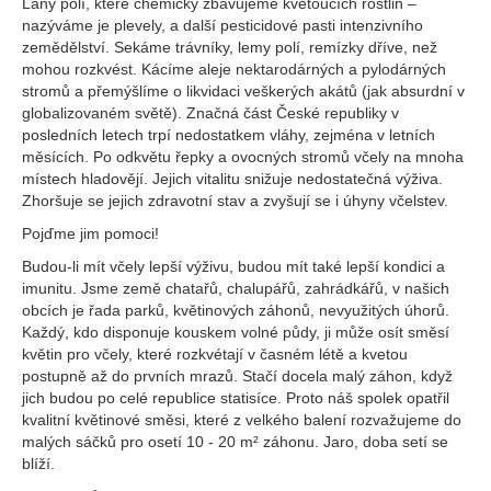
Lány polí, které chemicky zbavujeme kvetoucích rostlin –
nazýváme je plevely, a další pesticidové pasti intenzivního
zemědělství. Sekáme trávníky, lemy polí, remízky dříve, než
mohou rozkvést. Kácíme aleje nektarodárných a pylodárných
stromů a přemýšlíme o likvidaci veškerých akátů (jak absurdní v
globalizovaném světě). Značná část České republiky v
posledních letech trpí nedostatkem vláhy, zejména v letních
měsících. Po odkvětu řepky a ovocných stromů včely na mnoha
místech hladovějí. Jejich vitalitu snižuje nedostatečná výživa.
Zhoršuje se jejich zdravotní stav a zvyšují se i úhyny včelstev.
Pojďme jim pomoci!
Budou-li mít včely lepší výživu, budou mít také lepší kondici a
imunitu. Jsme země chatařů, chalupářů, zahrádkářů, v našich
obcích je řada parků, květinových záhonů, nevyužitých úhorů.
Každý, kdo disponuje kouskem volné půdy, ji může osít směsí
květin pro včely, které rozkvétají v časném létě a kvetou
postupně až do prvních mrazů. Stačí docela malý záhon, když
jich budou po celé republice statisíce. Proto náš spolek opatřil
kvalitní květinové směsi, které z velkého balení rozvažujeme do
malých sáčků pro osetí 10 - 20 m² záhonu. Jaro, doba setí se
blíží.