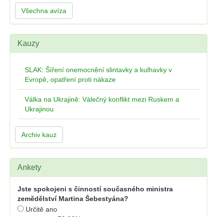
Všechna avíza
Kauzy
SLAK: Šíření onemocnění slintavky a kulhavky v
Evropě, opatření proti nákaze
Válka na Ukrajině: Válečný konflikt mezi Ruskem a
Ukrajinou
Archiv kauz
Ankety
Jste spokojeni s činností současného ministra
zemědělství Martina Šebestyána?
Určitě ano