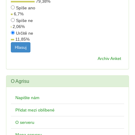
79,38
%
Spíše ano
6,7
%
Spíše ne
2,06
%
Určitě ne
11,85
%
Archiv Anket
O Agrisu
Napište nám
Přidat mezi oblíbené
O serveru
Mapa serveru