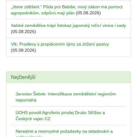
„Jsme zděšeni.“ Půda pro Babiše, nový zákon má pomoct
agropodnikům, odpůrci mají plán
(05.08.2026)
Italské zemědělce trápí listokaz japonský ničící vinice i sady
(05.08.2026)
Vlk: Prodlevy s proplácením újmy za ztížení pastvy
(05.08.2026)
Nejčtenější
Jaroslav Šebek: Intenzifikace zemědělství regionům
nepomáhá
ÚOHS povolil Agrofertu prodej Druko Střížov a
Českých vajec CZ
Nereálné a nesmyslné požadavky na skladování a