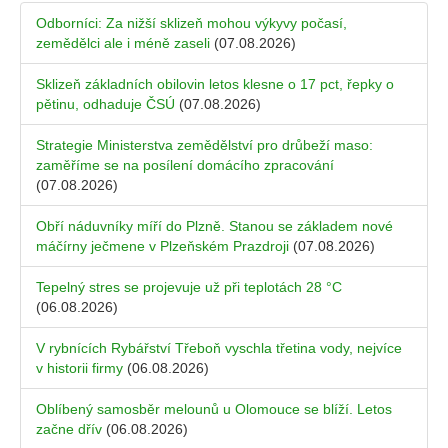
Odborníci: Za nižší sklizeň mohou výkyvy počasí,
zemědělci ale i méně zaseli
(07.08.2026)
Sklizeň základních obilovin letos klesne o 17 pct, řepky o
pětinu, odhaduje ČSÚ
(07.08.2026)
Strategie Ministerstva zemědělství pro drůbeží maso:
zaměříme se na posílení domácího zpracování
(07.08.2026)
Obří náduvníky míří do Plzně. Stanou se základem nové
máčírny ječmene v Plzeňském Prazdroji
(07.08.2026)
Tepelný stres se projevuje už při teplotách 28 °C
(06.08.2026)
V rybnících Rybářství Třeboň vyschla třetina vody, nejvíce
v historii firmy
(06.08.2026)
Oblíbený samosběr melounů u Olomouce se blíží. Letos
začne dřív
(06.08.2026)