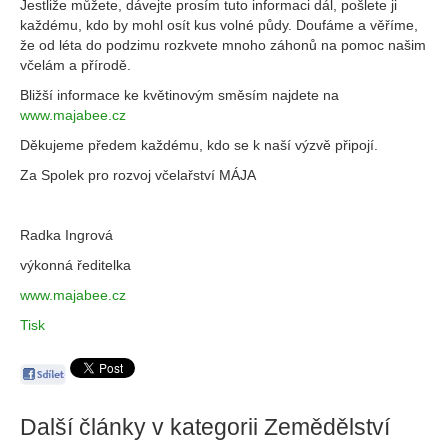
Jestliže můžete, dávejte prosím tuto informaci dál, pošlete ji
každému, kdo by mohl osít kus volné půdy. Doufáme a věříme,
že od léta do podzimu rozkvete mnoho záhonů na pomoc našim
včelám a přírodě.
Bližší informace ke květinovým směsím najdete na
www.majabee.cz
Děkujeme předem každému, kdo se k naší výzvě připojí.
Za Spolek pro rozvoj včelařství MÁJA
Radka Ingrová
výkonná ředitelka
www.majabee.cz
Tisk
Další články v kategorii
Zemědělství