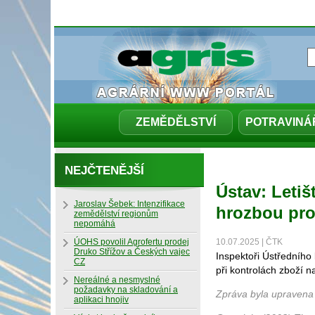
ZEMĚDĚLSTVÍ
POTRAVINÁ
NEJČTENĚJŠÍ
Ústav: Letiš
Jaroslav Šebek: Intenzifikace
hrozbou pro
zemědělství regionům
nepomáhá
ÚOHS povolil Agrofertu prodej
10.07.2025 | ČTK
Druko Střížov a Českých vajec
Inspektoři Ústředního
CZ
při kontrolách zboží 
Nereálné a nesmyslné
požadavky na skladování a
Zpráva byla upravena
aplikaci hnojiv