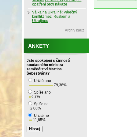
slintavky a kulhavky v Evropě,
opatření proti nákaze
Válka na Ukrajině: Válečný
konflikt mezi Ruskem a
Ukrajinou
Archiv kauz
ANKETY
Jste spokojeni s činností
současného ministra
zemědělství Martina
Šebestyána?
Určitě ano
79,38
%
Spíše ano
6,7
%
Spíše ne
2,06
%
Určitě ne
11,85
%