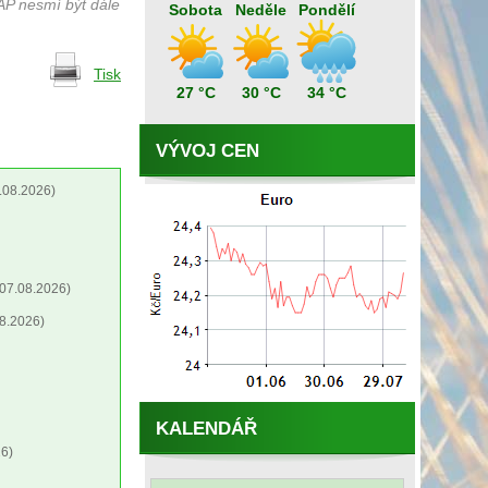
AP nesmí být dále
Sobota
Neděle
Pondělí
Tisk
27 °C
30 °C
34 °C
VÝVOJ CEN
.08.2026)
07.08.2026)
8.2026)
KALENDÁŘ
6)