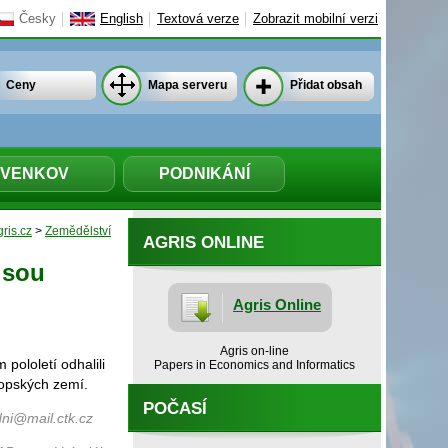
Česky
English
Textová verze
Zobrazit mobilní verzi
Ceny
Mapa serveru
Přidat obsah
VENKOV
PODNIKÁNÍ
ris.cz
>
Zemědělství
AGRIS ONLINE
jsou
Agris Online
Agris on-line
pololetí odhalili
Papers in Economics and Informatics
ropských zemí.
POČASÍ
ni@mail.ctk.cz