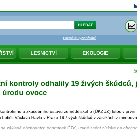
Pokročilé vyhledávání
ŘSTVÍ
LESNICTVÍ
EKOLOGIE
Ag
tní kontroly odhalily 19 živých škůdců, 
 úrodu ovoce
 kontrolního a zkušebního ústavu zemědělského (ÚKZÚZ) letos v prvním 
na Letišti Václava Havla v Praze 19 živých škůdců v zásilkách z mimoev
 na základě obchodních podmínek ČTK, uplné znění získáte na obchod