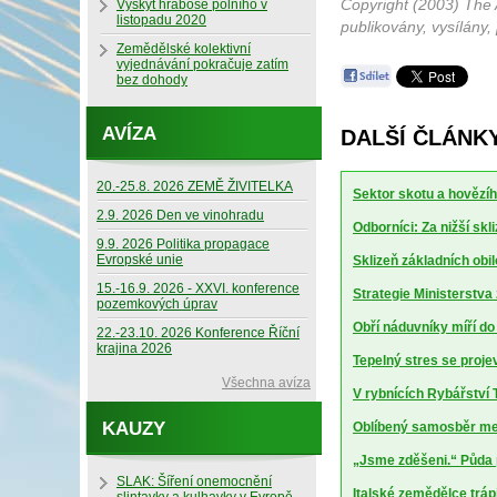
Copyright (2003) The 
Výskyt hraboše polního v
listopadu 2020
publikovány, vysílány,
Zemědělské kolektivní
vyjednávání pokračuje zatím
bez dohody
AVÍZA
DALŠÍ ČLÁNK
20.-25.8. 2026 ZEMĚ ŽIVITELKA
Sektor skotu a hovězíh
2.9. 2026 Den ve vinohradu
Odborníci: Za nižší sk
9.9. 2026 Politika propagace
Evropské unie
Sklizeň základních obil
15.-16.9. 2026 - XXVI. konference
Strategie Ministerstv
pozemkových úprav
Obří náduvníky míří d
22.-23.10. 2026 Konference Říční
krajina 2026
Tepelný stres se projev
Všechna avíza
V rybnících Rybářství T
KAUZY
Oblíbený samosběr mel
„Jsme zděšeni.“ Půda 
SLAK: Šíření onemocnění
Italské zemědělce trápí