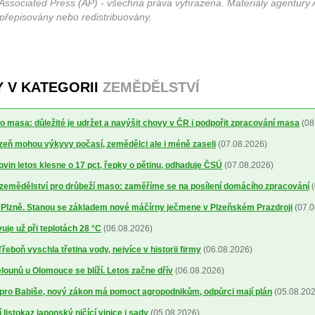
Associated Press (AP) - všechna práva vyhrazena. Materiály agentury 
 přepisovány nebo redistribuovány.
Y V KATEGORII
ZEMĚDĚLSTVÍ
o masa: důležité je udržet a navýšit chovy v ČR i podpořit zpracování masa
(08
lizeň mohou výkyvy počasí, zemědělci ale i méně zaseli
(07.08.2026)
ovin letos klesne o 17 pct, řepky o pětinu, odhaduje ČSÚ
(07.08.2026)
a zemědělství pro drůbeží maso: zaměříme se na posílení domácího zpracování
(
o Plzně. Stanou se základem nové máčírny ječmene v Plzeňském Prazdroji
(07.0
uje už při teplotách 28 °C
(06.08.2026)
řeboň vyschla třetina vody, nejvíce v historii firmy
(06.08.2026)
ounů u Olomouce se blíží. Letos začne dřív
(06.08.2026)
pro Babiše, nový zákon má pomoct agropodnikům, odpůrci mají plán
(05.08.202
 listokaz japonský ničící vinice i sady
(05.08.2026)