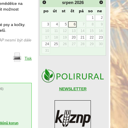
srpen
2026
zemědělce na
it možnost
po
út
st
čt
pá
so
ne
1
2
é psy a kočky.
3
4
5
6
7
8
9
elů.
10
11
12
13
14
15
16
17
18
19
20
21
22
23
AP nesmí být dále
24
25
26
27
28
29
30
31
Tisk
NEWSLETTER
6)
liónů korun