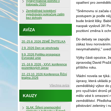
Výskyt hraboše polního v
opatření pro zeměděl
listopadu 2020
"Sněmovnu si začala 
Zemědělské kolektivní
vyjednávání pokračuje zatím
postupem je podle něj
bez dohody
bude bránit lišky. Bab
naopak vyslovil Jiří P
AVÍZA
pozitivní změna k ochr
Do debaty se zapojila 
20.-25.8. 2026 ZEMĚ ŽIVITELKA
zákaz lovu norováním,
2.9. 2026 Den ve vinohradu
nevymahatelný," uved
9.9. 2026 Politika propagace
Výtky části opozice, 
Evropské unie
zpravodaj David Pražá
15.-16.9. 2026 - XXVI. konference
příštího roku.
pozemkových úprav
22.-23.10. 2026 Konference Říční
Vládní novela se týká 
krajina 2026
úpravy, která ukládá 
Všechna avíza
zemědělský výbor do p
pro využívání dronů př
KAUZY
mělo vést k omezení r
zemědělství. Předloha
pěstování zeleniny i n
SLAK: Šíření onemocnění