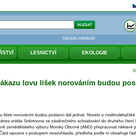
Pokročilé vyhledávání
ŘSTVÍ
LESNICTVÍ
EKOLOGIE
Ag
kazu lovu lišek norováním budou posl
lišek norováním budou poslanci dál jednat. Novelu o rostlinolékařské 
 dnes vrátila Sněmovna ze závěrečného schvalování do druhého čtení k
yně zemědělského výboru Moniky Oborné (ANO) přepracovat některé 
ást opozice s postupem nesouhlasila, předloha podle ní obsahuje řa