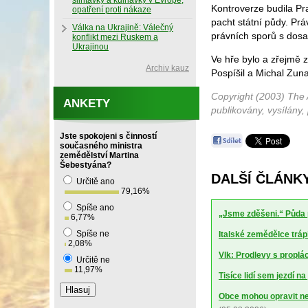
slintavky a kulhavky v Evropě,
Kontroverze budila P
opatření proti nákaze
pacht státní půdy. Pr
Válka na Ukrajině: Válečný
právních sporů s dosa
konflikt mezi Ruskem a
Ukrajinou
Ve hře bylo a zřejmě 
Archiv kauz
Pospíšil a Michal Zun
Copyright (2003) The 
ANKETY
publikovány, vysílány,
Jste spokojeni s činností
současného ministra
zemědělství Martina
Šebestyána?
DALŠÍ ČLÁNK
Určitě ano
79,16
%
Spíše ano
„Jsme zděšeni.“ Půda 
6,77
%
Spíše ne
Italské zemědělce trápí
2,08
%
Vlk: Prodlevy s proplá
Určitě ne
11,97
%
Tisíce lidí sem jezdí n
Obce mohou opravit ne