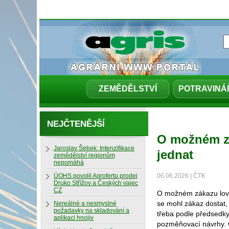
ZEMĚDĚLSTVÍ
POTRAVINÁ
NEJČTENĚJŠÍ
O možném zá
Jaroslav Šebek: Intenzifikace
jednat
zemědělství regionům
nepomáhá
ÚOHS povolil Agrofertu prodej
06.06.2026 | ČTK
Druko Střížov a Českých vajec
CZ
O možném zákazu lovu 
se mohl zákaz dostat,
Nereálné a nesmyslné
požadavky na skladování a
třeba podle předsedk
aplikaci hnojiv
pozměňovací návrhy. Č