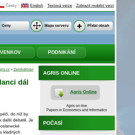
Česky
English
Textová verze
Zobrazit mobilní verzi
Ceny
Mapa serveru
Přidat obsah
VENKOV
PODNIKÁNÍ
ris.cz
>
Zemědělství
AGRIS ONLINE
anci dál
Agris Online
Agris on-line
Papers in Economics and Informatics
péči, do níž by
 další debatě. Je
POČASÍ
poslanecké
du kladných