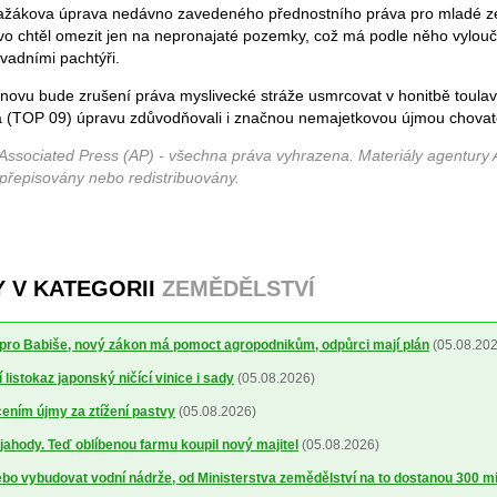
ražákova úprava nedávno zavedeného přednostního práva pro mladé 
ávo chtěl omezit jen na nepronajaté pozemky, což má podle něho vylouč
vadními pachtýři.
znovu bude zrušení práva myslivecké stráže usmrcovat v honitbě toulav
a (TOP 09) úpravu zdůvodňovali i značnou nemajetkovou újmou chovat
Associated Press (AP) - všechna práva vyhrazena. Materiály agentury 
 přepisovány nebo redistribuovány.
Y V KATEGORII
ZEMĚDĚLSTVÍ
pro Babiše, nový zákon má pomoct agropodnikům, odpůrci mají plán
(05.08.202
 listokaz japonský ničící vinice i sady
(05.08.2026)
cením újmy za ztížení pastvy
(05.08.2026)
a jahody. Teď oblíbenou farmu koupil nový majitel
(05.08.2026)
bo vybudovat vodní nádrže, od Ministerstva zemědělství na to dostanou 300 mi