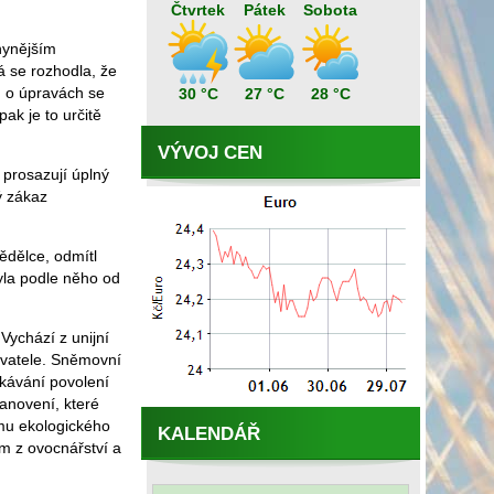
Čtvrtek
Pátek
Sobota
nynějším
á se rozhodla, že
u o úpravách se
30 °C
27 °C
28 °C
ak je to určitě
VÝVOJ CEN
 prosazují úplný
ý zákaz
ědělce, odmítl
yla podle něho od
Vychází z unijní
ivatele. Sněmovní
skávání povolení
tanovení, které
mu ekologického
KALENDÁŘ
m z ovocnářství a