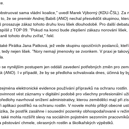
ce.
obstruovat sama vládní koalice," uvedl Marek Výborný (KDU-ČSL). Za 
 to, že se premiér Andrej Babiš (ANO) nechal přesvědčit skupinou, kter
iš prosazuje zákaz tohoto druhu lovu lišek dlouhodobě. Pro další debat
ospíšil z TOP 09. "Pokud na konci bude zlepšení zákazu norování lišek, p
aně tohoto druhu zvířat," řekl.
také Pirátka Jana Patková, jež vede skupinu opozičních poslanců, kteří
 tedy nejen lišek. "Nory nemají jmenovky se zvonkem. V praxi je takov
la.
že se nynějším postupem jen oddálí zavedení potřebných změn pro zem
k (ANO). I v případě, že by se předloha schvalovala dnes, účinná by b
zejména elektronické evidence používání přípravků na ochranu rostlin. 
povinnost vést záznamy v digitální podobě pro všechny profesionální už
ředlohy navrhoval snížení administrativy, kterou zemědělci mají při zí
i aplikaci postřiků na ochranu rostlin. V novele mohlo přibýt obecné us
izika, že postřik zasáhne i sousední pozemky obhospodařované v reži
 také mohla rozšířit slevy na sociálním pojistném sezonním pracovníků
a pěstování chmele, okrasných rostlin a školkařských výpěstků.