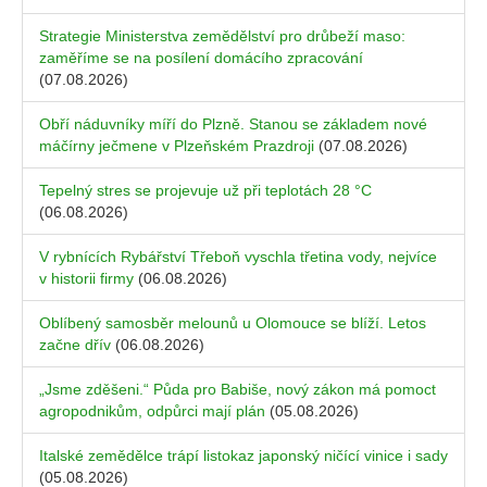
Strategie Ministerstva zemědělství pro drůbeží maso:
zaměříme se na posílení domácího zpracování
(07.08.2026)
Obří náduvníky míří do Plzně. Stanou se základem nové
máčírny ječmene v Plzeňském Prazdroji
(07.08.2026)
Tepelný stres se projevuje už při teplotách 28 °C
(06.08.2026)
V rybnících Rybářství Třeboň vyschla třetina vody, nejvíce
v historii firmy
(06.08.2026)
Oblíbený samosběr melounů u Olomouce se blíží. Letos
začne dřív
(06.08.2026)
„Jsme zděšeni.“ Půda pro Babiše, nový zákon má pomoct
agropodnikům, odpůrci mají plán
(05.08.2026)
Italské zemědělce trápí listokaz japonský ničící vinice i sady
(05.08.2026)