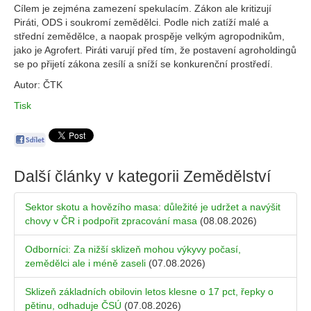
Cílem je zejména zamezení spekulacím. Zákon ale kritizují
Piráti, ODS i soukromí zemědělci. Podle nich zatíží malé a
střední zemědělce, a naopak prospěje velkým agropodnikům,
jako je Agrofert. Piráti varují před tím, že postavení agroholdingů
se po přijetí zákona zesílí a sníží se konkurenční prostředí.
Autor: ČTK
Tisk
Další články v kategorii
Zemědělství
Sektor skotu a hovězího masa: důležité je udržet a navýšit
chovy v ČR i podpořit zpracování masa
(08.08.2026)
Odborníci: Za nižší sklizeň mohou výkyvy počasí,
zemědělci ale i méně zaseli
(07.08.2026)
Sklizeň základních obilovin letos klesne o 17 pct, řepky o
pětinu, odhaduje ČSÚ
(07.08.2026)