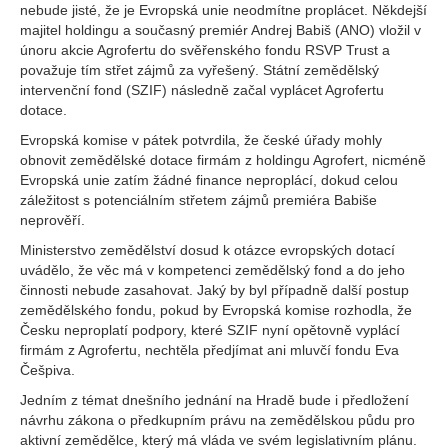
nebude jisté, že je Evropská unie neodmítne proplácet. Někdejší
majitel holdingu a současný premiér Andrej Babiš (ANO) vložil v
únoru akcie Agrofertu do svěřenského fondu RSVP Trust a
považuje tím střet zájmů za vyřešený. Státní zemědělský
intervenční fond (SZIF) následně začal vyplácet Agrofertu
dotace.
Evropská komise v pátek potvrdila, že české úřady mohly
obnovit zemědělské dotace firmám z holdingu Agrofert, nicméně
Evropská unie zatím žádné finance neproplácí, dokud celou
záležitost s potenciálním střetem zájmů premiéra Babiše
neprověří.
Ministerstvo zemědělství dosud k otázce evropských dotací
uvádělo, že věc má v kompetenci zemědělský fond a do jeho
činnosti nebude zasahovat. Jaký by byl případně další postup
zemědělského fondu, pokud by Evropská komise rozhodla, že
Česku neproplatí podpory, které SZIF nyní opětovně vyplácí
firmám z Agrofertu, nechtěla předjímat ani mluvčí fondu Eva
Češpiva.
Jedním z témat dnešního jednání na Hradě bude i předložení
návrhu zákona o předkupním právu na zemědělskou půdu pro
aktivní zemědělce, který má vláda ve svém legislativním plánu.