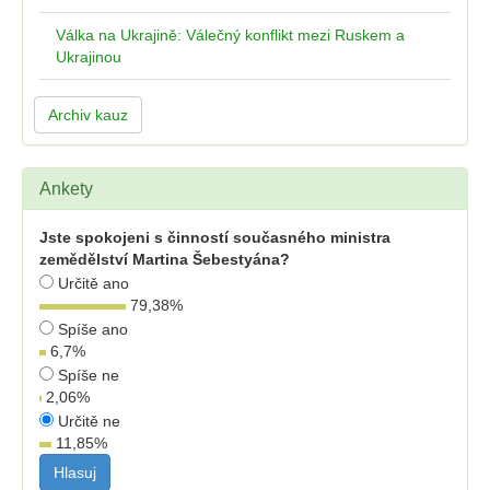
Válka na Ukrajině: Válečný konflikt mezi Ruskem a
Ukrajinou
Archiv kauz
Ankety
Jste spokojeni s činností současného ministra
zemědělství Martina Šebestyána?
Určitě ano
79,38
%
Spíše ano
6,7
%
Spíše ne
2,06
%
Určitě ne
11,85
%