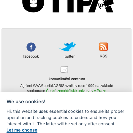
Agrární WWW portál AGRIS vznikl v roce 1999 na základě
spolupráce
České zemědělské univerzity v Praze
s
Ministerstvem zemědělství ČR
We use cookies!
© Copyright AGRIS 2000-2026 -
ISSN 1213-1369
- Publikování a šíření
Hi, this website uses essential cookies to ensure its proper
obsahu agrárního WWW portálu AGRIS je možné
operation and tracking cookies to understand how you
(pokud není uvedeno jinak) pouze za podmínky uvedení zdroje v podobě
www.agris.cz a data publikace v AGRISu.
interact with it. The latter will be set only after consent.
cookies
Let me choose