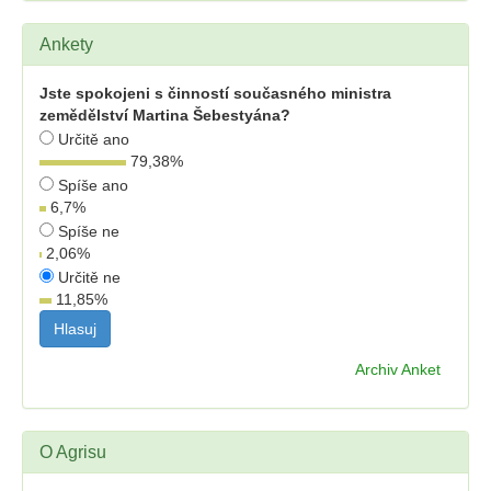
Ankety
Jste spokojeni s činností současného ministra
zemědělství Martina Šebestyána?
Určitě ano
79,38
%
Spíše ano
6,7
%
Spíše ne
2,06
%
Určitě ne
11,85
%
Archiv Anket
O Agrisu