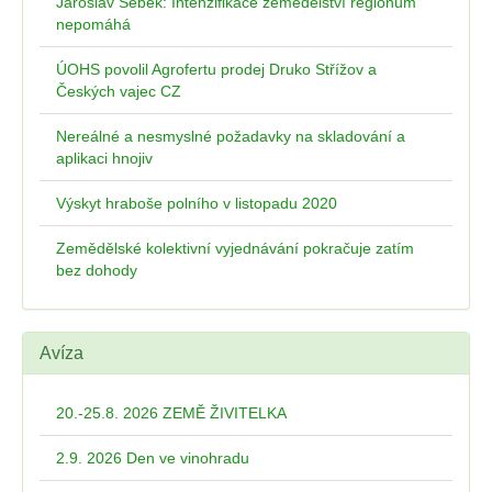
Jaroslav Šebek: Intenzifikace zemědělství regionům
nepomáhá
ÚOHS povolil Agrofertu prodej Druko Střížov a
Českých vajec CZ
Nereálné a nesmyslné požadavky na skladování a
aplikaci hnojiv
Výskyt hraboše polního v listopadu 2020
Zemědělské kolektivní vyjednávání pokračuje zatím
bez dohody
Avíza
20.-25.8. 2026 ZEMĚ ŽIVITELKA
2.9. 2026 Den ve vinohradu