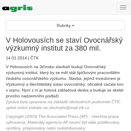
Togg
navi
Rubriky
V Holovousích se staví Ovocnářský
výzkumný institut za 380 mil.
14.01.2014 | ČTK
V Holovousích na Jičínsku stavbaři budují Ovocnářský
výzkumný institut, který by se měl stát špičkovým pracovištěm
českého ovocnářského výzkumu. Stavba, jejímž investorem je
Výzkumný a šlechtitelský ústav ovocnářský, oficiálně začala loni
v srpnu. Nyní z ní je hotová základová deska a buduje se skelet
prvního nadzemního podlaží.
Zpráva byla upravena na základě obchodních podmínek ČTK,
uplné znění získáte na obchodni@mail.ctk.cz
Copyright (2003) The Associated Press (AP) - všechna práva
vyhrazena. Materiály agentury AP nesmí být dále publikovány,
vysílány, přepisovány nebo redistribuovány.