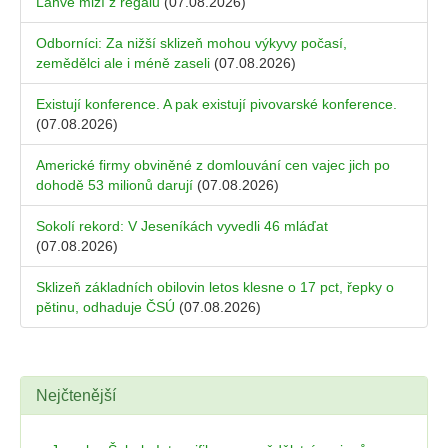
Lahve mizí z regálů
(07.08.2026)
Odborníci: Za nižší sklizeň mohou výkyvy počasí,
zemědělci ale i méně zaseli
(07.08.2026)
Existují konference. A pak existují pivovarské konference.
(07.08.2026)
Americké firmy obviněné z domlouvání cen vajec jich po
dohodě 53 milionů darují
(07.08.2026)
Sokolí rekord: V Jeseníkách vyvedli 46 mláďat
(07.08.2026)
Sklizeň základních obilovin letos klesne o 17 pct, řepky o
pětinu, odhaduje ČSÚ
(07.08.2026)
Nejčtenější