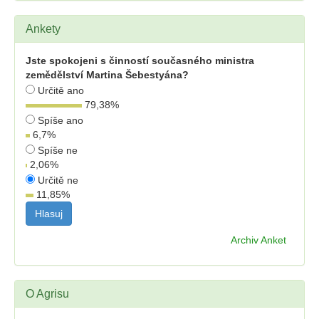
Ankety
Jste spokojeni s činností současného ministra
zemědělství Martina Šebestyána?
Určitě ano
79,38
%
Spíše ano
6,7
%
Spíše ne
2,06
%
Určitě ne
11,85
%
Archiv Anket
O Agrisu