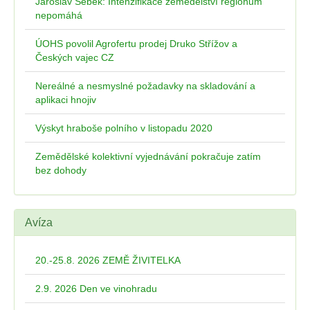
Jaroslav Šebek: Intenzifikace zemědělství regionům
nepomáhá
ÚOHS povolil Agrofertu prodej Druko Střížov a
Českých vajec CZ
Nereálné a nesmyslné požadavky na skladování a
aplikaci hnojiv
Výskyt hraboše polního v listopadu 2020
Zemědělské kolektivní vyjednávání pokračuje zatím
bez dohody
Avíza
20.-25.8. 2026 ZEMĚ ŽIVITELKA
2.9. 2026 Den ve vinohradu