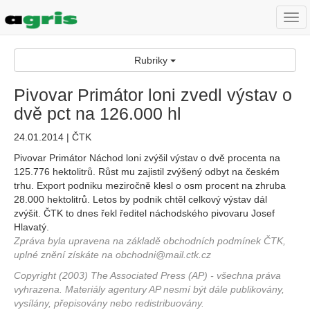
Togg
navi
Rubriky
Pivovar Primátor loni zvedl výstav o
dvě pct na 126.000 hl
24.01.2014 | ČTK
Pivovar Primátor Náchod loni zvýšil výstav o dvě procenta na
125.776 hektolitrů. Růst mu zajistil zvýšený odbyt na českém
trhu. Export podniku meziročně klesl o osm procent na zhruba
28.000 hektolitrů. Letos by podnik chtěl celkový výstav dál
zvýšit. ČTK to dnes řekl ředitel náchodského pivovaru Josef
Hlavatý.
Zpráva byla upravena na základě obchodních podmínek ČTK,
uplné znění získáte na obchodni@mail.ctk.cz
Copyright (2003) The Associated Press (AP) - všechna práva
vyhrazena. Materiály agentury AP nesmí být dále publikovány,
vysílány, přepisovány nebo redistribuovány.