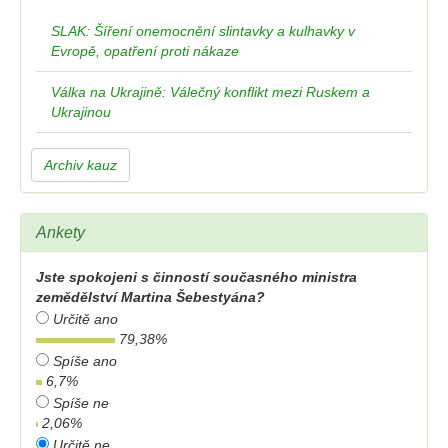
SLAK: Šíření onemocnění slintavky a kulhavky v
Evropě, opatření proti nákaze
Válka na Ukrajině: Válečný konflikt mezi Ruskem a
Ukrajinou
Archiv kauz
Ankety
Jste spokojeni s činností současného ministra
zemědělství Martina Šebestyána?
Určitě ano
79,38
%
Spíše ano
6,7
%
Spíše ne
2,06
%
Určitě ne