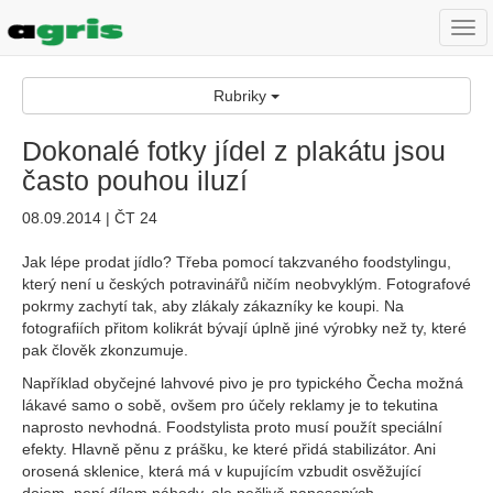
Togg
navi
Rubriky
Dokonalé fotky jídel z plakátu jsou
často pouhou iluzí
08.09.2014 | ČT 24
Jak lépe prodat jídlo? Třeba pomocí takzvaného foodstylingu,
který není u českých potravinářů ničím neobvyklým. Fotografové
pokrmy zachytí tak, aby zlákaly zákazníky ke koupi. Na
fotografiích přitom kolikrát bývají úplně jiné výrobky než ty, které
pak člověk zkonzumuje.
Například obyčejné lahvové pivo je pro typického Čecha možná
lákavé samo o sobě, ovšem pro účely reklamy je to tekutina
naprosto nevhodná. Foodstylista proto musí použít speciální
efekty. Hlavně pěnu z prášku, ke které přidá stabilizátor. Ani
orosená sklenice, která má v kupujícím vzbudit osvěžující