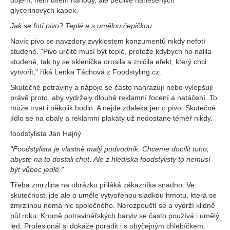
dojem, není dílem náhody, ale pečlivě nanesených
glycerinových kapek.
Jak se fotí pivo? Teplé a s umělou čepičkou
Navíc pivo se navzdory zvyklostem konzumentů nikdy nefotí
studené. "Pivo určitě musí být teplé, protože kdybych ho nalila
studené, tak by se sklenička orosila a zničila efekt, který chci
vytvořit," říká Lenka Táchová z Foodstyling.cz.
Skutečné potraviny a nápoje se často nahrazují nebo vylepšují
právě proto, aby vydržely dlouhé reklamní focení a natáčení. To
může trvat i několik hodin. A nejde zdaleka jen o pivo. Skutečné
jídlo se na obaly a reklamní plakáty už nedostane téměř nikdy.
foodstylista Jan Hajný
"Foodstylista je vlastně malý podvodník. Chceme docílit toho,
abyste na to dostali chuť. Ale z hlediska foodstylisty to nemusí
být vůbec jedlé."
Třeba zmrzlina na obrázku přiláká zákazníka snadno. Ve
skutečnosti jde ale o uměle vytvořenou sladkou hmotu, která se
zmrzlinou nemá nic společného. Nerozpouští se a vydrží klidně
půl roku. Kromě potravinářských barviv se často používá i umělý
led. Profesionál si dokáže poradit i s obyčejným chlebíčkem.