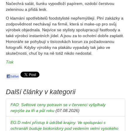
Načechrá salát, šunku vypodloží papírem, ozdobí čerstvou
zeleninou a přidá lesk.
O klamání spotřebitelů foodstylisté nepřemýšlejí. Plní zakázky a
zodpovědnost nechávají na firmě, která si make-up pro svůj
výrobek objednala. Nejvíce se stylisty spolupracují fastfoody a
také výrobci instantních jídel. A jsou za to ochotní dobře zaplatit.
Honoráře se pohybují v tisícovkách korun za požadovanou
fotografii. Kdyby výrobky na plakátu vypadaly tak jako ve
skutečnosti, chuť by na ně totiž nikdo nedostal.
Tisk
Další články v kategorii
FAO: Světové ceny potravin se v červenci vyšplhaly
nejvýše za tři a půl roku
(07.08.2026)
EG.D mění přístup k údržbě krajiny. Ve spolupráci s
ochranáři buduje biokoridory pod vedením velmi vysokého