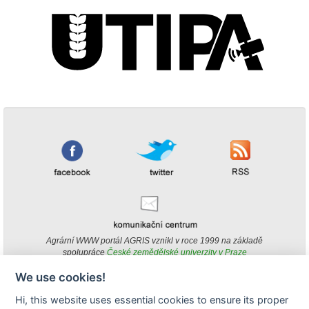
Agrární WWW portál AGRIS vznikl v roce 1999 na základě
spolupráce
České zemědělské univerzity v Praze
s
Ministerstvem zemědělství ČR
We use cookies!
© Copyright AGRIS 2000-2026 -
ISSN 1213-1369
- Publikování a šíření
Hi, this website uses essential cookies to ensure its proper
obsahu agrárního WWW portálu AGRIS je možné