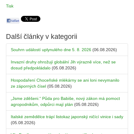
Tisk
Další články v kategorii
Souhrn událostí uplynulého dne 5. 8. 2026
(06.08.2026)
Invazní druhy ohrožují globální Jih výrazně více, než se
dosud předpokládalo
(05.08.2026)
Hospodaření Choceňské mlékárny se ani loni nevymanilo
ze záporných čísel
(05.08.2026)
„Jsme zděšeni.“ Půda pro Babiše, nový zákon má pomoct
agropodnikům, odpůrci mají plán
(05.08.2026)
Italské zemědělce trápí listokaz japonský ničící vinice i sady
(05.08.2026)