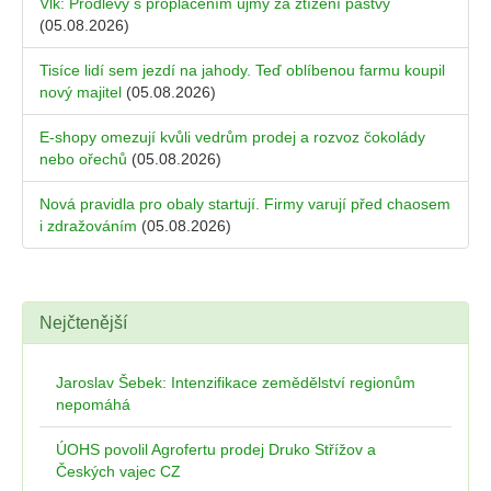
Vlk: Prodlevy s proplácením újmy za ztížení pastvy
(05.08.2026)
Tisíce lidí sem jezdí na jahody. Teď oblíbenou farmu koupil
nový majitel
(05.08.2026)
E-shopy omezují kvůli vedrům prodej a rozvoz čokolády
nebo ořechů
(05.08.2026)
Nová pravidla pro obaly startují. Firmy varují před chaosem
i zdražováním
(05.08.2026)
Nejčtenější
Jaroslav Šebek: Intenzifikace zemědělství regionům
nepomáhá
ÚOHS povolil Agrofertu prodej Druko Střížov a
Českých vajec CZ