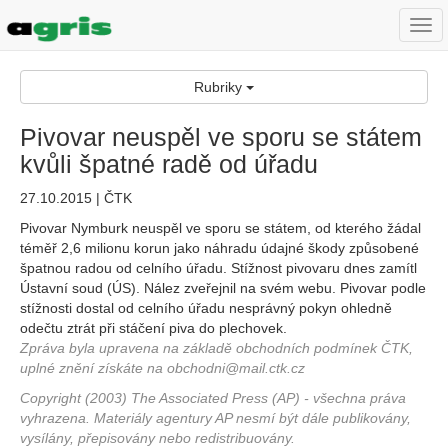
Togg
navi
Rubriky
Pivovar neuspěl ve sporu se státem
kvůli špatné radě od úřadu
27.10.2015 | ČTK
Pivovar Nymburk neuspěl ve sporu se státem, od kterého žádal
téměř 2,6 milionu korun jako náhradu údajné škody způsobené
špatnou radou od celního úřadu. Stížnost pivovaru dnes zamítl
Ústavní soud (ÚS). Nález zveřejnil na svém webu. Pivovar podle
stížnosti dostal od celního úřadu nesprávný pokyn ohledně
odečtu ztrát při stáčení piva do plechovek.
Zpráva byla upravena na základě obchodních podmínek ČTK,
uplné znění získáte na obchodni@mail.ctk.cz
Copyright (2003) The Associated Press (AP) - všechna práva
vyhrazena. Materiály agentury AP nesmí být dále publikovány,
vysílány, přepisovány nebo redistribuovány.