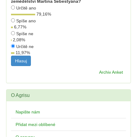
zemědělství Martina Šebestyána?
Určitě ano
79,16
%
Spíše ano
6,77
%
Spíše ne
2,08
%
Určitě ne
11,97
%
Archiv Anket
O Agrisu
Napište nám
Přidat mezi oblíbené