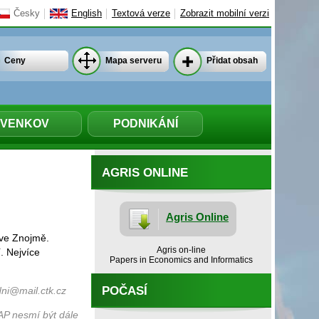
Česky
English
Textová verze
Zobrazit mobilní verzi
Ceny
Mapa serveru
Přidat obsah
VENKOV
PODNIKÁNÍ
AGRIS ONLINE
Agris Online
a ve Znojmě.
Agris on-line
í. Nejvíce
Papers in Economics and Informatics
.
POČASÍ
ni@mail.ctk.cz
AP nesmí být dále