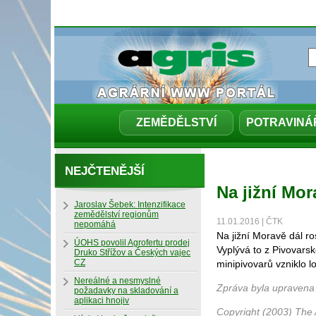
ZEMĚDĚLSTVÍ
POTRAVINÁ
NEJČTENĚJŠÍ
Na jižní Mor
Jaroslav Šebek: Intenzifikace
zemědělství regionům
11.01.2016 | ČTK
nepomáhá
Na jižní Moravě dál ro
ÚOHS povolil Agrofertu prodej
Vyplývá to z Pivovarsk
Druko Střížov a Českých vajec
CZ
minipivovarů vzniklo l
Nereálné a nesmyslné
Zpráva byla upravena
požadavky na skladování a
aplikaci hnojiv
Copyright (2003) The 