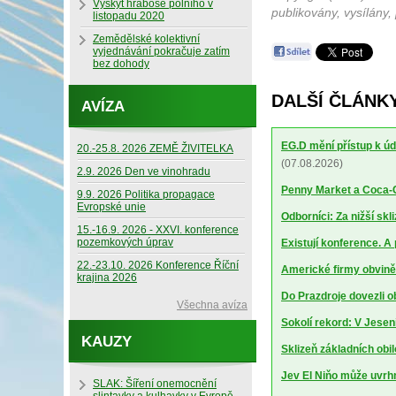
Výskyt hraboše polního v
publikovány, vysílány,
listopadu 2020
Zemědělské kolektivní
vyjednávání pokračuje zatím
bez dohody
DALŠÍ ČLÁNKY
AVÍZA
EG.D mění přístup k úd
20.-25.8. 2026 ZEMĚ ŽIVITELKA
(07.08.2026)
2.9. 2026 Den ve vinohradu
Penny Market a Coca-Co
9.9. 2026 Politika propagace
Evropské unie
Odborníci: Za nižší sk
15.-16.9. 2026 - XXVI. konference
pozemkových úprav
Existují konference. A
22.-23.10. 2026 Konference Říční
Americké firmy obviněn
krajina 2026
Do Prazdroje dovezli 
Všechna avíza
Sokolí rekord: V Jesen
KAUZY
Sklizeň základních obil
Jev El Niňo může uvrhn
SLAK: Šíření onemocnění