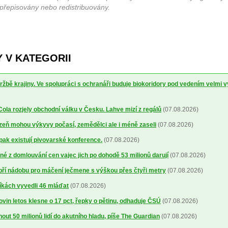
 přepisovány nebo redistribuovány.
 V KATEGORII
ržbě krajiny. Ve spolupráci s ochranáři buduje biokoridory pod vedením velmi 
la rozjely obchodní válku v Česku. Lahve mizí z regálů
(07.08.2026)
lizeň mohou výkyvy počasí, zemědělci ale i méně zaseli
(07.08.2026)
 pak existují pivovarské konference.
(07.08.2026)
é z domlouvání cen vajec jich po dohodě 53 milionů darují
(07.08.2026)
obří nádobu pro máčení ječmene s výškou přes čtyři metry
(07.08.2026)
íkách vyvedli 46 mláďat
(07.08.2026)
ovin letos klesne o 17 pct, řepky o pětinu, odhaduje ČSÚ
(07.08.2026)
out 50 milionů lidí do akutního hladu, píše The Guardian
(07.08.2026)