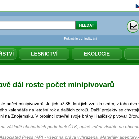
Pokročilé vyhledávání
ŘSTVÍ
LESNICTVÍ
EKOLOGIE
avě dál roste počet minipivovarů
ste počet minipivovarů. Je jich už 35, loni jich vzniklo sedm, z toho dv
ého kalendáře na letošní rok a dalších zdrojů. Další projekty se chystaj
oni na Znojemsku. V prosinci otevřel svoje brány Hasičský pivovar Bítov
 na základě obchodních podmínek ČTK, uplné znění získáte na obchod
Associated Press (AP) - všechna práva vyhrazena. Materiály agentury 