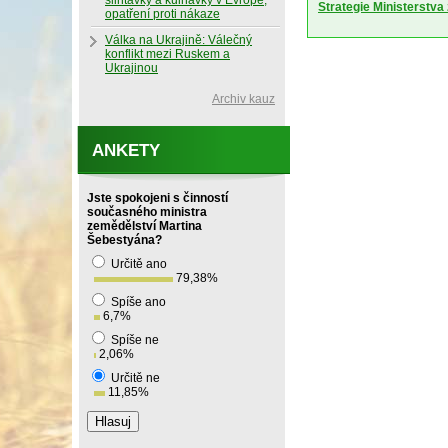
slintavky a kulhavky v Evropě,
Strategie Ministerstv
opatření proti nákaze
Válka na Ukrajině: Válečný
konflikt mezi Ruskem a
Ukrajinou
Archiv kauz
ANKETY
Jste spokojeni s činností
současného ministra
zemědělství Martina
Šebestyána?
Určitě ano
79,38
%
Spíše ano
6,7
%
Spíše ne
2,06
%
Určitě ne
11,85
%