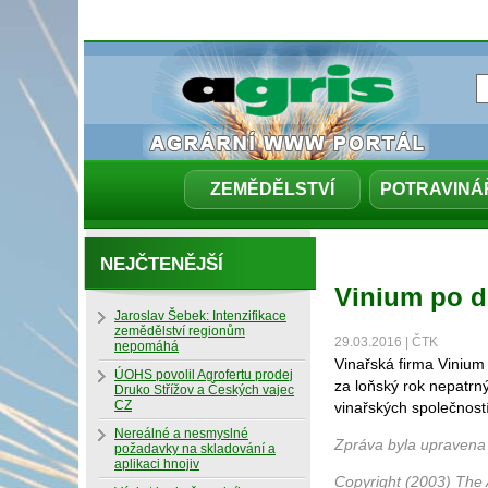
ZEMĚDĚLSTVÍ
POTRAVINÁ
NEJČTENĚJŠÍ
Vinium po dl
Jaroslav Šebek: Intenzifikace
zemědělství regionům
29.03.2016 | ČTK
nepomáhá
Vinařská firma Vinium
ÚOHS povolil Agrofertu prodej
za loňský rok nepatrný
Druko Střížov a Českých vajec
CZ
vinařských společností
Nereálné a nesmyslné
Zpráva byla upravena
požadavky na skladování a
aplikaci hnojiv
Copyright (2003) The 