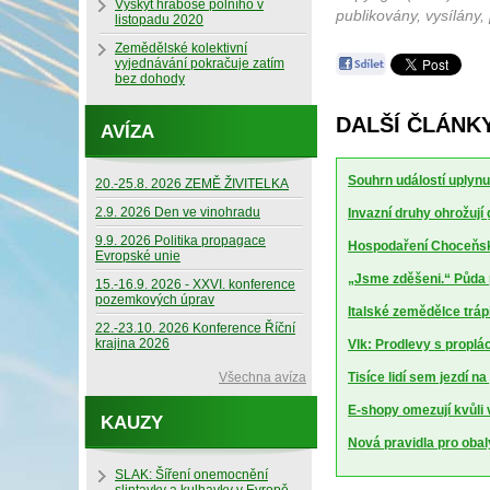
Výskyt hraboše polního v
publikovány, vysílány,
listopadu 2020
Zemědělské kolektivní
vyjednávání pokračuje zatím
bez dohody
DALŠÍ ČLÁNKY
AVÍZA
Souhrn událostí uplynu
20.-25.8. 2026 ZEMĚ ŽIVITELKA
2.9. 2026 Den ve vinohradu
Invazní druhy ohrožují
9.9. 2026 Politika propagace
Hospodaření Choceňské
Evropské unie
„Jsme zděšeni.“ Půda 
15.-16.9. 2026 - XXVI. konference
pozemkových úprav
Italské zemědělce trápí
22.-23.10. 2026 Konference Říční
krajina 2026
Vlk: Prodlevy s proplá
Všechna avíza
Tisíce lidí sem jezdí n
E-shopy omezují kvůli
KAUZY
Nová pravidla pro obal
SLAK: Šíření onemocnění