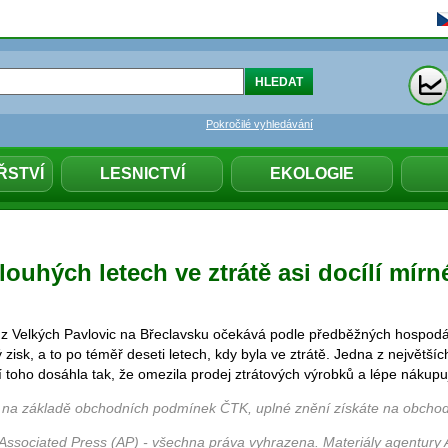
Pokročilé vyhledávání
ŘSTVÍ
LESNICTVÍ
EKOLOGIE
ouhých letech ve ztrátě asi docílí mírn
 z Velkých Pavlovic na Břeclavsku očekává podle předběžných hospod
 zisk, a to po téměř deseti letech, kdy byla ve ztrátě. Jedna z největš
 toho dosáhla tak, že omezila prodej ztrátových výrobků a lépe nákupu
 na základě obchodních podmínek ČTK, uplné znění získáte na obchod
Associated Press (AP) - všechna práva vyhrazena. Materiály agentury 