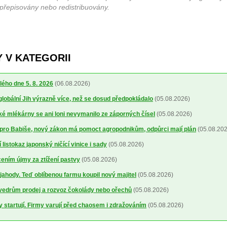
 přepisovány nebo redistribuovány.
 V KATEGORII
lého dne 5. 8. 2026
(06.08.2026)
 globální Jih výrazně více, než se dosud předpokládalo
(05.08.2026)
 mlékárny se ani loni nevymanilo ze záporných čísel
(05.08.2026)
pro Babiše, nový zákon má pomoct agropodnikům, odpůrci mají plán
(05.08.202
 listokaz japonský ničící vinice i sady
(05.08.2026)
cením újmy za ztížení pastvy
(05.08.2026)
a jahody. Teď oblíbenou farmu koupil nový majitel
(05.08.2026)
 vedrům prodej a rozvoz čokolády nebo ořechů
(05.08.2026)
y startují. Firmy varují před chaosem i zdražováním
(05.08.2026)