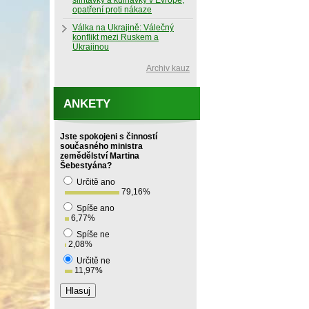
slintavky a kulhavky v Evropě,
opatření proti nákaze
Válka na Ukrajině: Válečný
konflikt mezi Ruskem a
Ukrajinou
Archiv kauz
ANKETY
Jste spokojeni s činností
současného ministra
zemědělství Martina
Šebestyána?
Určitě ano
79,16
%
Spíše ano
6,77
%
Spíše ne
2,08
%
Určitě ne
11,97
%