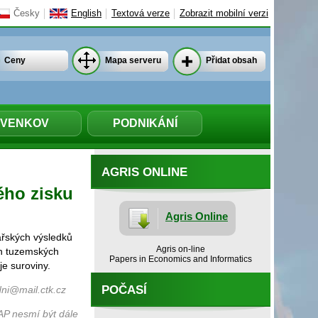
Česky
English
Textová verze
Zobrazit mobilní verzi
Ceny
Mapa serveru
Přidat obsah
VENKOV
PODNIKÁNÍ
AGRIS ONLINE
ého zisku
Agris Online
ářských výsledků
Agris on-line
ích tuzemských
Papers in Economics and Informatics
je suroviny.
POČASÍ
ni@mail.ctk.cz
AP nesmí být dále