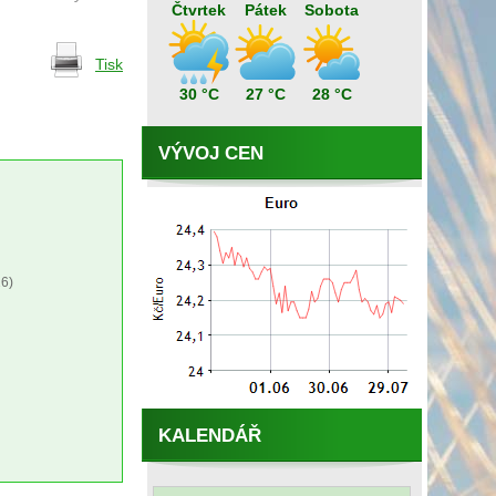
Čtvrtek
Pátek
Sobota
Tisk
30 °C
27 °C
28 °C
VÝVOJ CEN
6)
KALENDÁŘ