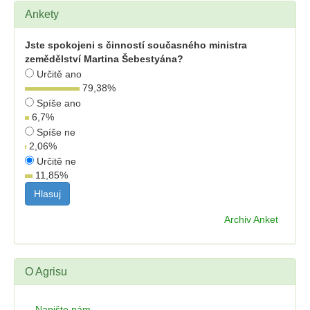
Ankety
Jste spokojeni s činností současného ministra
zemědělství Martina Šebestyána?
Určitě ano
79,38
%
Spíše ano
6,7
%
Spíše ne
2,06
%
Určitě ne
11,85
%
Archiv Anket
O Agrisu
Napište nám