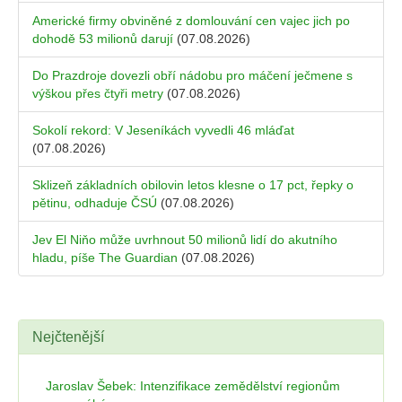
Americké firmy obviněné z domlouvání cen vajec jich po
dohodě 53 milionů darují
(07.08.2026)
Do Prazdroje dovezli obří nádobu pro máčení ječmene s
výškou přes čtyři metry
(07.08.2026)
Sokolí rekord: V Jeseníkách vyvedli 46 mláďat
(07.08.2026)
Sklizeň základních obilovin letos klesne o 17 pct, řepky o
pětinu, odhaduje ČSÚ
(07.08.2026)
Jev El Niňo může uvrhnout 50 milionů lidí do akutního
hladu, píše The Guardian
(07.08.2026)
Nejčtenější
Jaroslav Šebek: Intenzifikace zemědělství regionům