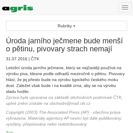
Togg
navi
Rubriky
Úroda jarního ječmene bude menší
o pětinu, pivovary strach nemají
31.07.2016 | ČTK
Letošní úroda jarního ječmene, který se nejčastěji používá na
výrobu piva, klesne podle odhadů meziročně o pětinu. Pivovary
hlásí, že jej přesto bude na výrobu typického českého moku
dost. Záležet však bude i na kvalitě zrna, aby se na výrobu
sladu hodilo.
Zpráva byla upravena na základě obchodních podmínek ČTK,
uplné znění získáte na obchodni@mail.ctk.cz
Copyright (2003) The Associated Press (AP) - všechna práva
vyhrazena. Materiály agentury AP nesmí být dále publikovány,
vysílány, přepisovány nebo redistribuovány.