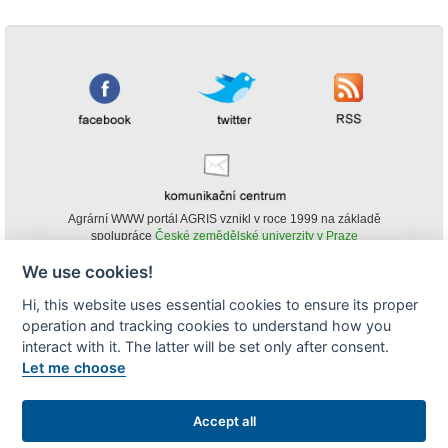
Agrární WWW portál AGRIS vznikl v roce 1999 na základě
spolupráce
České zemědělské univerzity v Praze
s
Ministerstvem zemědělství ČR
We use cookies!
© Copyright AGRIS 2000-2026 -
ISSN 1213-1369
- Publikování a šíření
Hi, this website uses essential cookies to ensure its proper
obsahu agrárního WWW portálu AGRIS je možné
operation and tracking cookies to understand how you
(pokud není uvedeno jinak) pouze za podmínky uvedení zdroje v podobě
www.agris.cz a data publikace v AGRISu.
interact with it. The latter will be set only after consent.
cookies
Let me choose
Zobrazit desktopovou verzi
Accept all