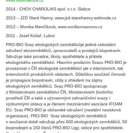
www.stastnakoza.cz
2014 - CHOV CHAROLAIS spol. s r.o. Slabce
2013 – JZD Staré Hamry, www.jzd-starehamry.webnode.cz
2012 – Monika Menčíková, www.ovcifarmasonov.cz
2011 - Josef Košař, Lukov
PRO-BIO Svaz ekologických zemědělcůje jediné celostátní
sdružení ekozemědělců, zpracovatelů a prodejců biopotravin.
Sdružuje také poradce, školy, spotřebitele a přátele
ekologického zemědělství. Hlavním posláním Svazu PRO-BIO je
prosazovat v ČR ekologické zemědělství jak v intenzivních, tak
extenzivních produkčních oblastech. Důležitou součástí činnosti
je propagace biopotravin, vždy s ohledem na zájmy
ekologických zemědělců. Svaz PRO-BIO spolupracuje
s Ministerstvem zemědělství ČR, Ministerstvem životního
prostředí ČR a také s významnými zahraničními svazy i
výzkumnými ústavy a je členem mezinárodní asociace IFOAM
EU. Svaz PRO-BIO je občanské sdružení (nestátní nezisková
organizace). PRO-BIO Svaz ekologických zemědělců
v současné době sdružuje přes 600 ekologických zemědělců, 50
bioprodejen a 150 členů PRO-BIO Ligy, sekce pro spotřebitele.