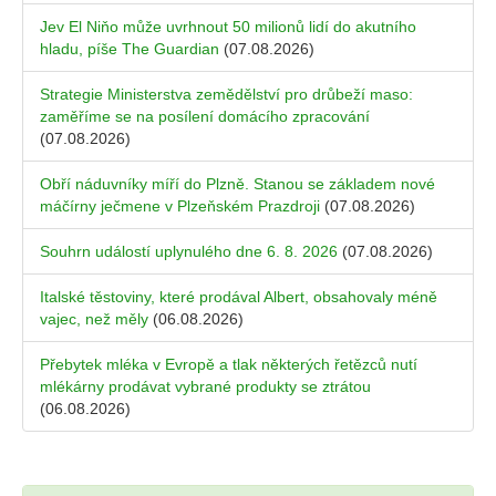
Jev El Niňo může uvrhnout 50 milionů lidí do akutního
hladu, píše The Guardian
(07.08.2026)
Strategie Ministerstva zemědělství pro drůbeží maso:
zaměříme se na posílení domácího zpracování
(07.08.2026)
Obří náduvníky míří do Plzně. Stanou se základem nové
máčírny ječmene v Plzeňském Prazdroji
(07.08.2026)
Souhrn událostí uplynulého dne 6. 8. 2026
(07.08.2026)
Italské těstoviny, které prodával Albert, obsahovaly méně
vajec, než měly
(06.08.2026)
Přebytek mléka v Evropě a tlak některých řetězců nutí
mlékárny prodávat vybrané produkty se ztrátou
(06.08.2026)