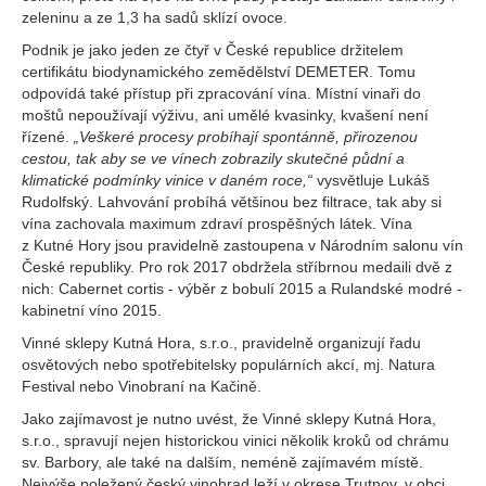
zeleninu a ze 1,3 ha sadů sklízí ovoce.
Podnik je jako jeden ze čtyř v České republice držitelem
certifikátu biodynamického zemědělství DEMETER. Tomu
odpovídá také přístup při zpracování vína. Místní vinaři do
moštů nepoužívají výživu, ani umělé kvasinky, kvašení není
řízené.
„Veškeré procesy probíhají spontánně, přirozenou
cestou, tak aby se ve vínech zobrazily skutečné půdní a
klimatické podmínky vinice v daném roce,“
vysvětluje Lukáš
Rudolfský. Lahvování probíhá většinou bez filtrace, tak aby si
vína zachovala maximum zdraví prospěšných látek. Vína
z Kutné Hory jsou pravidelně zastoupena v Národním salonu vín
České republiky. Pro rok 2017 obdržela stříbrnou medaili dvě z
nich: Cabernet cortis - výběr z bobulí 2015 a Rulandské modré -
kabinetní víno 2015.
Vinné sklepy Kutná Hora, s.r.o., pravidelně organizují řadu
osvětových nebo spotřebitelsky populárních akcí, mj. Natura
Festival nebo Vinobraní na Kačině.
Jako zajímavost je nutno uvést, že Vinné sklepy Kutná Hora,
s.r.o., spravují nejen historickou vinici několik kroků od chrámu
sv. Barbory, ale také na dalším, neméně zajímavém místě.
Nejvýše poležený český vinohrad leží v okrese Trutnov, v obci