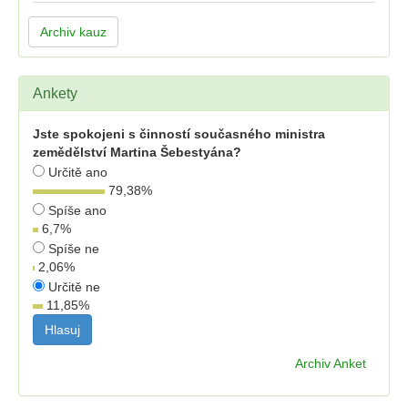
Archiv kauz
Ankety
Jste spokojeni s činností současného ministra
zemědělství Martina Šebestyána?
Určitě ano
79,38
%
Spíše ano
6,7
%
Spíše ne
2,06
%
Určitě ne
11,85
%
Archiv Anket