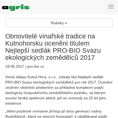
Togg
navi
Rubriky
Obnovitelé vinařské tradice na
Kutnohorsku oceněni titulem
Nejlepší sedlák PRO-BIO Svazu
ekologických zemědělců 2017
18.05.2017 | pro-bio.cz
Vinné sklepy Kutná Hora, s.r.o., získaly titul Nejlepší sedlák
PRO-BIO Svazu ekologických zemědělců pro rok 2017. Ocenění
vinařství obdrželo především za příkladné komplexní pojetí
ekologicky hospodařícího zemědělského podniku, se kterým
souvisí široké spektrum aktivit, jež se rozvinuly za 15 let jeho
existence.
„Velmi pozitivně vnímáme přístup již dvou generací rodiny
Rudolfských, která na vinicích hospodaří, k obdělávané půdě,