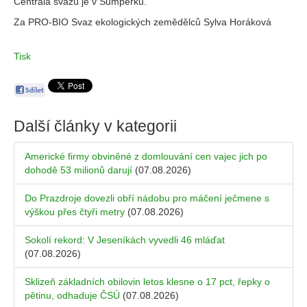
Centrála svazu je v Šumperku.
Za PRO-BIO Svaz ekologických zemědělců Sylva Horáková
Tisk
Další články v kategorii
Americké firmy obviněné z domlouvání cen vajec jich po
dohodě 53 milionů darují
(07.08.2026)
Do Prazdroje dovezli obří nádobu pro máčení ječmene s
výškou přes čtyři metry
(07.08.2026)
Sokolí rekord: V Jeseníkách vyvedli 46 mláďat
(07.08.2026)
Sklizeň základních obilovin letos klesne o 17 pct, řepky o
pětinu, odhaduje ČSÚ
(07.08.2026)