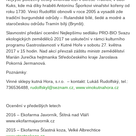
Kuks, kde má díky hraběti Antonínu Šporkovi vinařství kořeny od
roku 1730. Vinici Rudolfští obnovili v roce 2005 a vysadili zde
tradiční burgundské odrůdy – Rulandské bílé, šedé a modré a
staročeskou odrůdu Tramín bílý (Brynšt).
Slavnostní předání ocenění Nejlepšímu sedláku PRO-BIO Svazu
ekologických zemědělců 2017 se uskuteční v rámci kulturního
programu Gastroslavností v Kutné Hoře v sobotu 27. května
2017 v 15 hodin. Nad akcí převzali záštitu ministr zemědělství
Marián Jurečka hejtmanka Středočeského kraje Jaroslava
Pokorná Jermanová.
Poznámky:
Vinné sklepy kutná Hora, s.r.o. – kontakt: Lukáš Rudolfský, tel.:
736536488,
rudolfskyl@seznam.cz
,
www.vinokutnahora.cz
Ocenění v předešlých letech
2016 – Ekofarma Javorník, Štítná nad Vláří
www.ekofarmajavornik.cz
2015 – Ekofarma Šťastná koza, Velké Albrechtice