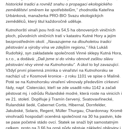
historické tradici a rovněž snahu o propagaci ekologického
zemědělství směrem ke spotřebitelům,“
zhodnotila Kateřina
Urbánková, manažerka PRO-BIO Svazu ekologických
zemědělců, který titul každoročně uděluje.
Kutnohorští vinaři jsou hrdi na 54,5 ha obnovených viničních
ploch, původních viničních tratí v katastru Kutné Hory a jejím
bezprostředním okolí.
„Navazujeme na dlouholetou tradici
pěstování a výroby vína ve zdejším regionu,“
říká Lukáš
Rudofský, syn zakladatele společnosti Vinné sklepy Kutná Hora,
s.r.o., a dodává:
„Dali jsme si do vínku obnovit zašlou slávu
pěstování révy vinné na Kutnohorsku“.
A úkol to byl zavazující.
Vždyť první písemná zmínka o vinařství na Kutnohorsku se
nachází už v Kosmově kronice - z roku 1101 ve spise o Malíně.
Poté se na Kutnohorsku vinaření věnovaly především církevní
řády, např. Cisterciáci, kteří se zde usadili roku 1142 a začali
pěstovat mj. i odrůdu Rulandské modré, která roste na vinicích i
ve 21. století. Doplňuje ji Tramín červený, Svatovavřinecké,
Rulandské šedé, Cabernet Cortis, Hibernal, Dornfelder,
Jakubské, Solaris, Regent, Müller Thurgau, Chardonnay. Kromě
vinohradů hospodaří oceněná společnost na 30 ha pastvin, kde
se pase početné stádo ovcí. Statek se snaží být samostatným
celkem, proto na 3,66 ha orné půdy pěstuje základní obiloviny i