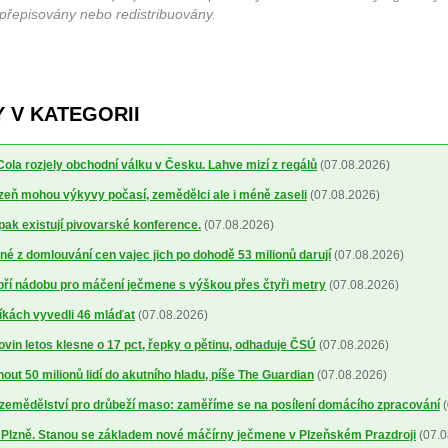
 přepisovány nebo redistribuovány.
 V KATEGORII
la rozjely obchodní válku v Česku. Lahve mizí z regálů
(07.08.2026)
lizeň mohou výkyvy počasí, zemědělci ale i méně zaseli
(07.08.2026)
 pak existují pivovarské konference.
(07.08.2026)
é z domlouvání cen vajec jich po dohodě 53 milionů darují
(07.08.2026)
obří nádobu pro máčení ječmene s výškou přes čtyři metry
(07.08.2026)
íkách vyvedli 46 mláďat
(07.08.2026)
ovin letos klesne o 17 pct, řepky o pětinu, odhaduje ČSÚ
(07.08.2026)
out 50 milionů lidí do akutního hladu, píše The Guardian
(07.08.2026)
a zemědělství pro drůbeží maso: zaměříme se na posílení domácího zpracování
(
o Plzně. Stanou se základem nové máčírny ječmene v Plzeňském Prazdroji
(07.0