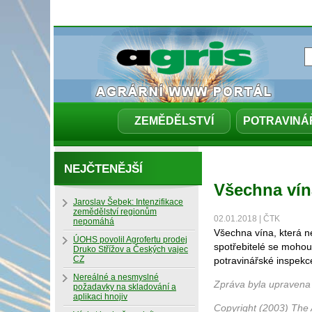
ZEMĚDĚLSTVÍ
POTRAVINÁ
NEJČTENĚJŠÍ
Všechna vín
Jaroslav Šebek: Intenzifikace
zemědělství regionům
02.01.2018 | ČTK
nepomáhá
Všechna vína, která n
ÚOHS povolil Agrofertu prodej
spotřebitelé se mohou 
Druko Střížov a Českých vajec
CZ
potravinářské inspekc
Nereálné a nesmyslné
Zpráva byla upravena
požadavky na skladování a
aplikaci hnojiv
Copyright (2003) The 