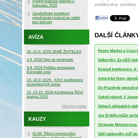
Výskyt hraboše polního v
publikovány, vysílány,
listopadu 2020
Zemědělské kolektivní
vyjednávání pokračuje zatím
bez dohody
DALŠÍ ČLÁNKY
AVÍZA
Penny Market a Coca-Co
20.-25.8. 2026 ZEMĚ ŽIVITELKA
2.9. 2026 Den ve vinohradu
Odborníci: Za nižší sk
9.9. 2026 Politika propagace
Existují konference. A
Evropské unie
Americké firmy obviněn
15.-16.9. 2026 - XXVI. konference
pozemkových úprav
Do Prazdroje dovezli 
22.-23.10. 2026 Konference Říční
krajina 2026
Sokolí rekord: V Jesen
Všechna avíza
Sklizeň základních obil
Jev El Niňo může uvrhn
KAUZY
Strategie Ministerstv
SLAK: Šíření onemocnění
Obří náduvníky míří d