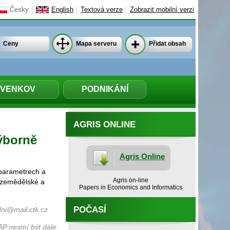
Česky
English
Textová verze
Zobrazit mobilní verzi
Ceny
Mapa serveru
Přidat obsah
VENKOV
PODNIKÁNÍ
AGRIS ONLINE
ýborně
Agris Online
 parametrech a
Agris on-line
í zemědělské a
Papers in Economics and Informatics
POČASÍ
ni@mail.ctk.cz
AP nesmí být dále