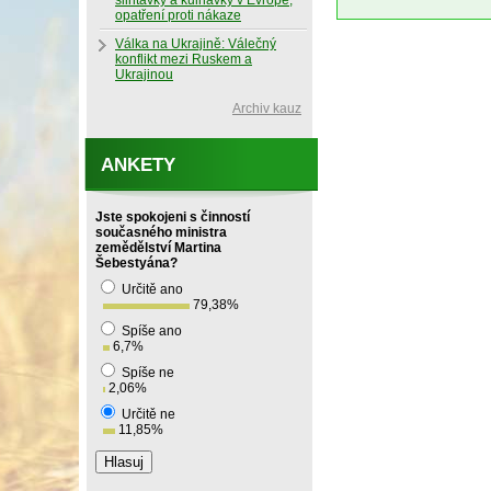
slintavky a kulhavky v Evropě,
opatření proti nákaze
Válka na Ukrajině: Válečný
konflikt mezi Ruskem a
Ukrajinou
Archiv kauz
ANKETY
Jste spokojeni s činností
současného ministra
zemědělství Martina
Šebestyána?
Určitě ano
79,38
%
Spíše ano
6,7
%
Spíše ne
2,06
%
Určitě ne
11,85
%