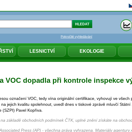
Pokročilé vyhledávání
ŘSTVÍ
LESNICTVÍ
EKOLOGIE
a VOC dopadla při kontrole inspekce v
esou označení VOC, tedy vína originální certifikace, vyhovují ve všech
na jejich kvalitu spolehnout, uvedl dnes v tiskové zprávě mluvčí Státn
e (SZPI) Pavel Kopřiva.
 na základě obchodních podmínek ČTK, uplné znění získáte na obchod
Associated Press (AP) - všechna práva vyhrazena. Materiály agentury 