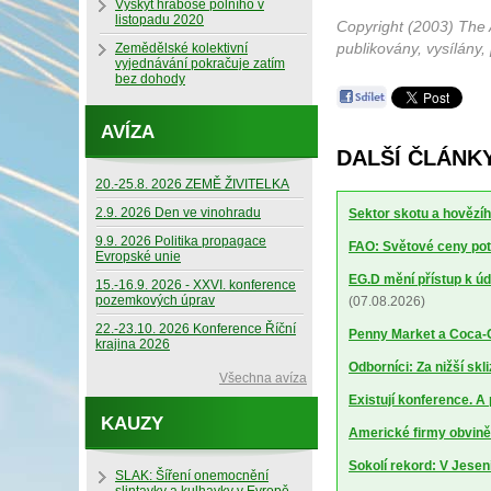
Výskyt hraboše polního v
listopadu 2020
Copyright (2003) The 
publikovány, vysílány,
Zemědělské kolektivní
vyjednávání pokračuje zatím
bez dohody
AVÍZA
DALŠÍ ČLÁNKY
20.-25.8. 2026 ZEMĚ ŽIVITELKA
2.9. 2026 Den ve vinohradu
Sektor skotu a hovězíh
9.9. 2026 Politika propagace
FAO: Světové ceny potr
Evropské unie
EG.D mění přístup k úd
15.-16.9. 2026 - XXVI. konference
pozemkových úprav
(07.08.2026)
22.-23.10. 2026 Konference Říční
Penny Market a Coca-Co
krajina 2026
Odborníci: Za nižší sk
Všechna avíza
Existují konference. A
KAUZY
Americké firmy obviněn
Sokolí rekord: V Jesen
SLAK: Šíření onemocnění