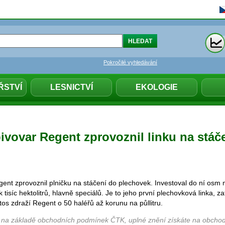
Pokročilé vyhledávání
ŘSTVÍ
LESNICTVÍ
EKOLOGIE
ivovar Regent zprovoznil linku na stáč
ent zprovoznil plničku na stáčení do plechovek. Investoval do ní osm m
 tisíc hektolitrů, hlavně speciálů. Je to jeho první plechovková linka, z
etos zdraží Regent o 50 haléřů až korunu na půllitru.
 na základě obchodních podmínek ČTK, uplné znění získáte na obchod