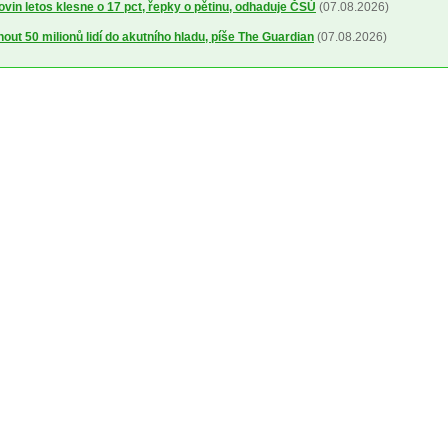
ovin letos klesne o 17 pct, řepky o pětinu, odhaduje ČSÚ
(07.08.2026)
out 50 milionů lidí do akutního hladu, píše The Guardian
(07.08.2026)