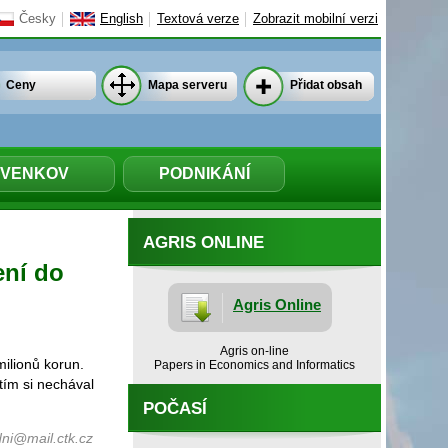
Česky
English
Textová verze
Zobrazit mobilní verzi
Ceny
Mapa serveru
Přidat obsah
VENKOV
PODNIKÁNÍ
AGRIS ONLINE
ení do
Agris Online
Agris on-line
ilionů korun.
Papers in Economics and Informatics
atím si nechával
POČASÍ
ni@mail.ctk.cz