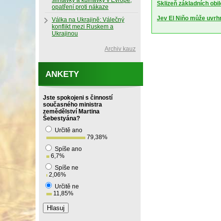
slintavky a kulhavky v Evropě,
Sklizeň základních obil
opatření proti nákaze
Jev El Niňo může uvrhn
Válka na Ukrajině: Válečný
konflikt mezi Ruskem a
Ukrajinou
Archiv kauz
ANKETY
Jste spokojeni s činností
současného ministra
zemědělství Martina
Šebestyána?
Určitě ano
79,38
%
Spíše ano
6,7
%
Spíše ne
2,06
%
Určitě ne
11,85
%