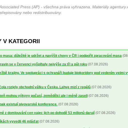
Associated Press (AP) - všechna práva vyhrazena. Materiály agentury 
 přepisovány nebo redistribuovány.
 V KATEGORII
o masa: důležité je udržet a navýšit chovy v ČR i podpořit zpracování masa
(08
avin se v červenci vyšplhaly nejvýše za tři a půl roku
(07.08.2026)
ržbě krajiny. Ve spolupráci s ochranáři buduje biokoridory pod vedením velmi 
la rozjely obchodní válku v Česku. Lahve mizí z regálů
(07.08.2026)
lizeň mohou výkyvy počasí, zemědělci ale i méně zaseli
(07.08.2026)
 pak existují pivovarské konference.
(07.08.2026)
é z domlouvání cen vajec jich po dohodě 53 milionů darují
(07.08.2026)
íkách vyvedli 46 mláďat
(07.08.2026)