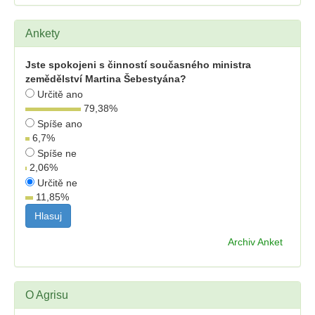
Ankety
Jste spokojeni s činností současného ministra
zemědělství Martina Šebestyána?
Určitě ano
79,38
%
Spíše ano
6,7
%
Spíše ne
2,06
%
Určitě ne
11,85
%
Archiv Anket
O Agrisu